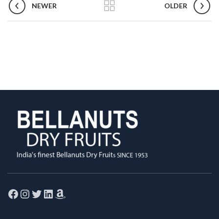
NEWER
OLDER
Facebook
Instagram
Twitter
LinkedIn
Amazon