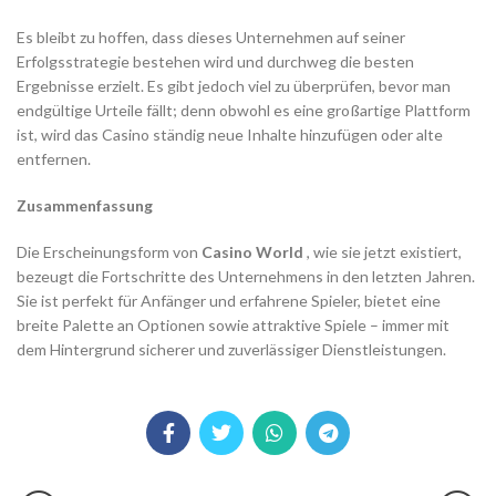
Es bleibt zu hoffen, dass dieses Unternehmen auf seiner
Erfolgsstrategie bestehen wird und durchweg die besten
Ergebnisse erzielt. Es gibt jedoch viel zu überprüfen, bevor man
endgültige Urteile fällt; denn obwohl es eine großartige Plattform
ist, wird das Casino ständig neue Inhalte hinzufügen oder alte
entfernen.
Zusammenfassung
Die Erscheinungsform von
Casino World
, wie sie jetzt existiert,
bezeugt die Fortschritte des Unternehmens in den letzten Jahren.
Sie ist perfekt für Anfänger und erfahrene Spieler, bietet eine
breite Palette an Optionen sowie attraktive Spiele – immer mit
dem Hintergrund sicherer und zuverlässiger Dienstleistungen.