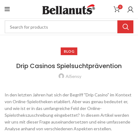
0
BLOG
Drip Casinos Spielsuchtprävention
AiSensy
In den letzten Jahren hat sich der Begriff "Drip Casino" im Kontext
von Online-Spielotheken etabliert. Aber was genau bedeutet er,
und wie ist er in das umfangreiche Feld der Online-
Spielothekszuschreibung eingebettet? In diesem Artikel werden
wir uns mit dieser Frage auseinandersetzen und eine umfassende
Analyse anhand von verschiedenen Aspekten erstellen.