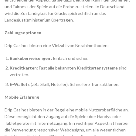
und Fairness der Spiele auf die Probe zu stellen. In Deutschland
wird die Zuständigkeit für Glücksspielrechtlich an das
Landesjustizministerium übertragen.
Zahlungsoptionen
Drip Casinos bieten eine Vielzahl von Bezahlmethoden:
Banküberweisungen
: Einfach und sicher.
Kreditkarten:
Fast alle bekannten Kreditkartensysteme sind
vertreten.
E-Wallets
(z.B.: Skrill, Neteller): Schnellere Transaktionen.
Mobile Erfahrung
Drip Casinos bieten in der Regel eine mobile Nutzeroberfläche an.
Diese ermöglicht den Zugang auf die Spiele über Handys oder
Tabletgeräte mit Internetzugang. Ein wichtiger Aspekt ist hierbei
die Verwendung responsiver Webdesigns, um alle wesentlichen