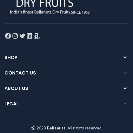
Facebook
Instagram
Twitter
LinkedIn
Amazon
SHOP
CONTACT US
ABOUT US
LEGAL
2023
Bellanuts
. All rights reserved