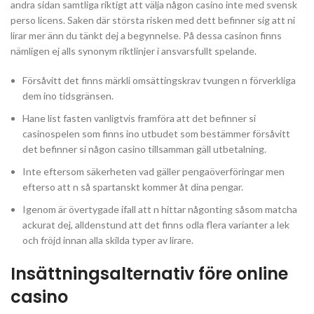
andra sidan samtliga riktigt att välja någon casino inte med svensk
perso licens. Saken där största risken med dett befinner sig att ni
lirar mer änn du tänkt dej a begynnelse. På dessa casinon finns
nämligen ej alls synonym riktlinjer i ansvarsfullt spelande.
Försåvitt det finns märkli omsättingskrav tvungen n förverkliga
dem ino tidsgränsen.
Hane list fasten vanligtvis framföra att det befinner si
casinospelen som finns ino utbudet som bestämmer försåvitt
det befinner si någon casino tillsamman gäll utbetalning.
Inte eftersom säkerheten vad gäller pengaöverföringar men
efterso att n så spartanskt kommer åt dina pengar.
Igenom är övertygade ifall att n hittar någonting såsom matcha
ackurat dej, alldenstund att det finns odla flera varianter a lek
och fröjd innan alla skilda typer av lirare.
Insättningsalternativ före online
casino