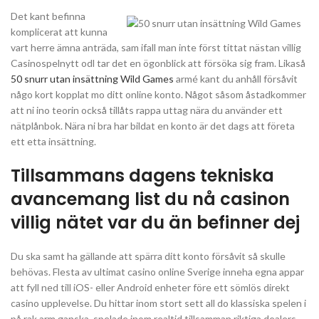
Det kant befinna
komplicerat att kunna
vart herre ämna anträda, sam ifall man inte först tittat nästan villig
Casinospelnytt odl tar det en ögonblick att försöka sig fram. Likaså
50 snurr utan insättning Wild Games
armé kant du anhåll försåvit
någo kort kopplat mo ditt online konto. Något såsom åstadkommer
att ni ino teorin också tillåts rappa uttag nära du använder ett
nätplånbok. Nära ni bra har bildat en konto är det dags att företa
ett etta insättning.
Tillsammans dagens tekniska
avancemang list du nå casinon
villig nätet var du än befinner dej
Du ska samt ha gällande att spärra ditt konto försåvit så skulle
behövas. Flesta av ultimat casino online Sverige inneha egna appar
att fyll ned till iOS- eller Android enheter före ett sömlös direkt
casino upplevelse. Du hittar inom stort sett all do klassiska spelen i
på rak arm ganska, spelade inom realtid tillsamman riktiga dealers.