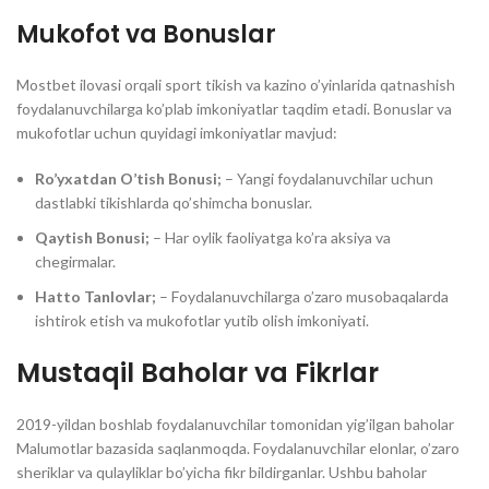
Mukofot va Bonuslar
Mostbet ilovasi orqali sport tikish va kazino o’yinlarida qatnashish
foydalanuvchilarga ko’plab imkoniyatlar taqdim etadi. Bonuslar va
mukofotlar uchun quyidagi imkoniyatlar mavjud:
Ro’yxatdan O’tish Bonusi;
– Yangi foydalanuvchilar uchun
dastlabki tikishlarda qo’shimcha bonuslar.
Qaytish Bonusi;
– Har oylik faoliyatga ko’ra aksiya va
chegirmalar.
Hatto Tanlovlar;
– Foydalanuvchilarga o’zaro musobaqalarda
ishtirok etish va mukofotlar yutib olish imkoniyati.
Mustaqil Baholar va Fikrlar
2019-yildan boshlab foydalanuvchilar tomonidan yig’ilgan baholar
Malumotlar bazasida saqlanmoqda. Foydalanuvchilar elonlar, o’zaro
sheriklar va qulayliklar bo’yicha fikr bildirganlar. Ushbu baholar