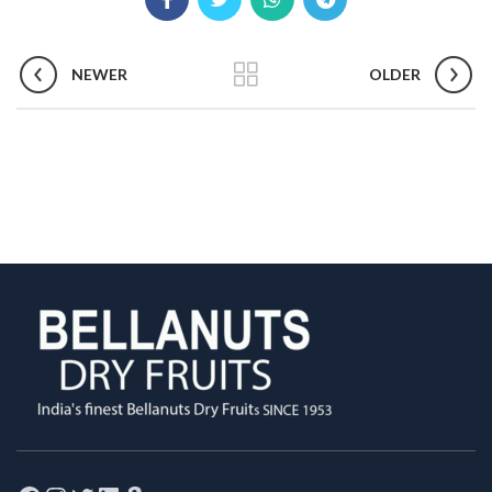
NEWER
OLDER