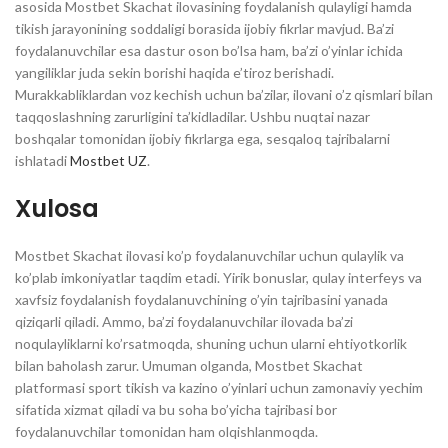
asosida Mostbet Skachat ilovasining foydalanish qulayligi hamda
tikish jarayonining soddaligi borasida ijobiy fikrlar mavjud. Ba’zi
foydalanuvchilar esa dastur oson bo’lsa ham, ba’zi o’yinlar ichida
yangiliklar juda sekin borishi haqida e’tiroz berishadi.
Murakkabliklardan voz kechish uchun ba’zilar, ilovani o’z qismlari bilan
taqqoslashning zarurligini ta’kidladilar. Ushbu nuqtai nazar
boshqalar tomonidan ijobiy fikrlarga ega, sesqaloq tajribalarni
ishlatadi
Mostbet UZ
.
Xulosa
Mostbet Skachat ilovasi ko’p foydalanuvchilar uchun qulaylik va
ko’plab imkoniyatlar taqdim etadi. Yirik bonuslar, qulay interfeys va
xavfsiz foydalanish foydalanuvchining o’yin tajribasini yanada
qiziqarli qiladi. Ammo, ba’zi foydalanuvchilar ilovada ba’zi
noqulayliklarni ko’rsatmoqda, shuning uchun ularni ehtiyotkorlik
bilan baholash zarur. Umuman olganda, Mostbet Skachat
platformasi sport tikish va kazino o’yinlari uchun zamonaviy yechim
sifatida xizmat qiladi va bu soha bo’yicha tajribasi bor
foydalanuvchilar tomonidan ham olqishlanmoqda.