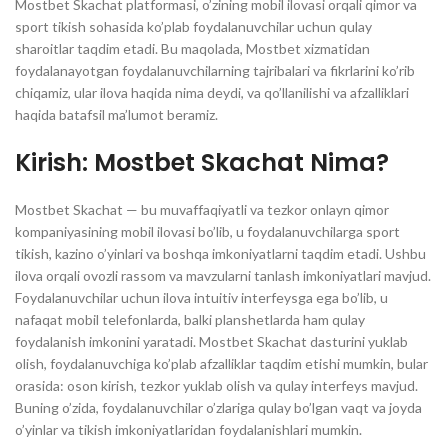
Mostbet Skachat platformasi, o’zining mobil ilovasi orqali qimor va
sport tikish sohasida ko’plab foydalanuvchilar uchun qulay
sharoitlar taqdim etadi. Bu maqolada, Mostbet xizmatidan
foydalanayotgan foydalanuvchilarning tajribalari va fikrlarini ko’rib
chiqamiz, ular ilova haqida nima deydi, va qo’llanilishi va afzalliklari
haqida batafsil ma’lumot beramiz.
Kirish: Mostbet Skachat Nima?
Mostbet Skachat — bu muvaffaqiyatli va tezkor onlayn qimor
kompaniyasining mobil ilovasi bo’lib, u foydalanuvchilarga sport
tikish, kazino o’yinlari va boshqa imkoniyatlarni taqdim etadi. Ushbu
ilova orqali ovozli rassom va mavzularni tanlash imkoniyatlari mavjud.
Foydalanuvchilar uchun ilova intuitiv interfeysga ega bo’lib, u
nafaqat mobil telefonlarda, balki planshetlarda ham qulay
foydalanish imkonini yaratadi. Mostbet Skachat dasturini yuklab
olish, foydalanuvchiga ko’plab afzalliklar taqdim etishi mumkin, bular
orasida: oson kirish, tezkor yuklab olish va qulay interfeys mavjud.
Buning o’zida, foydalanuvchilar o’zlariga qulay bo’lgan vaqt va joyda
o’yinlar va tikish imkoniyatlaridan foydalanishlari mumkin.