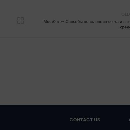
OLD
Мостбет — Способы пополнения счета и вы
сред
CONTACT US