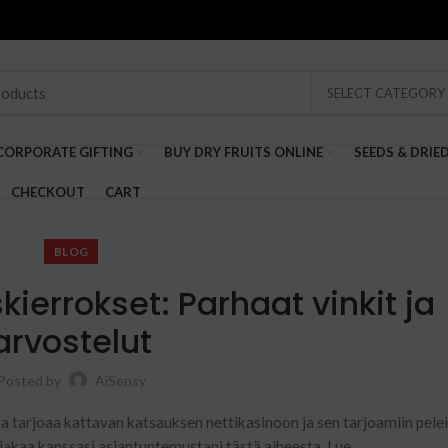
SELECT CATEGORY
CORPORATE GIFTING
BUY DRY FRUITS ONLINE
SEEDS & DRIE
CHECKOUT
CART
BLOG
kierrokset: Parhaat vinkit ja
arvostelut
Posted by
AiSensy
oka tarjoaa kattavan katsauksen nettikasinoon ja sen tarjoamiin pelei
n jakaa kanssasi asiantuntemustani tästä aiheesta. Lue