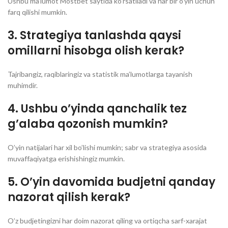
Ushbu ma’lumot Mostbet saytida ko’rsatiladi va har bir o’yin uchun
farq qilishi mumkin.
3. Strategiya tanlashda qaysi
omillarni hisobga olish kerak?
Tajribangiz, raqiblaringiz va statistik ma’lumotlarga tayanish
muhimdir.
4. Ushbu o’yinda qanchalik tez
g’alaba qozonish mumkin?
O’yin natijalari har xil bo’lishi mumkin; sabr va strategiya asosida
muvaffaqiyatga erishishingiz mumkin.
5. O’yin davomida budjetni qanday
nazorat qilish kerak?
O’z budjetingizni har doim nazorat qiling va ortiqcha sarf-xarajat