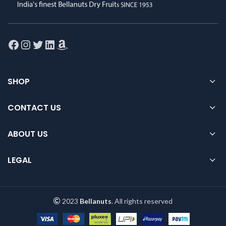
Facebook
Instagram
Twitter
LinkedIn
Amazon
SHOP
CONTACT US
ABOUT US
LEGAL
2023
Bellanuts
. All rights reserved