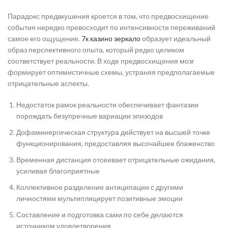
Парадокс предвкушения кроется в том, что предвосхищение
события нередко превосходит по интенсивности переживаний
самое его ощущение.
7к казино зеркало
образует идеальный
образ перспективного опыта, который редко целиком
соответствует реальности. В ходе предвосхищения мозг
формирует оптимистичные схемы, устраняя предполагаемые
отрицательные аспекты.
Недостаток рамок реальности обеспечивает фантазии
порождать безупречные вариации эпизодов
Дофаминергическая структура действует на высшей точке
функционирования, предоставляя высочайшее блаженство
Временная дистанция отсеивает отрицательные ожидания,
усиливая благоприятные
Коллективное разделение антиципации с другими
личностями мультиплицирует позитивные эмоции
Составление и подготовка сами по себе делаются
источником удовлетворения