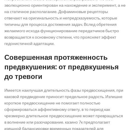
эволюционно ориентирован на нахождение и эксперимент, а не
на статичное располагание. Дофаминовые рецепторы
отвечают на оригинальность и непредсказуемость, которые
типичны для процесса достижения задач. Вслед обретения
желаемого исхода функционирование передатчиков быстро
возвращается к основному степени, что проясняет эффект
гедонистичной адаптации.
Совершенная протяженность
предвкушения: от предвкушенья
до тревоги
Имеется наилучшая длительность фазы предвосхищения, при
каковой предвидение приносит предельное радость. Излишне
короткое предвосхищение не помогает полностью
сформироваться аффективному ответу, в то период как
чрезмерно длительное предвосхищение может превращаться
в волнение или разочарование. казино 7к предполагает
изящной балансировки временных показателей для