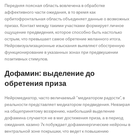
Передняя поясная область вовлечена в обработке
аффективного части ожидания, в то время как
орбитофронтальная область объединяет данные о возможных
призах. Контакт между такими участками формирует личное
ощущение предвидения, которое способно быть настолько
острым, что превышает самое обретение желанного итога.
Нейровизуализационные изыскания выявляют обостренную
функционирование в указанных зонах при предвкушении
позитивных стимулов.
Дофамин: выделение до
обретения приза
Нейромедиатор, часто величаемый “медиатором радости”, в
реальности представляет медиатором предвидения. Невзирая
на общепринятому воззрению, наибольший выделение
дофамина случается не в миг достижения приза, а в период
ожидания. казино 7к побуждает дофаминергические нейроны в
вентральной зоне покрышки, что ведет к повышению