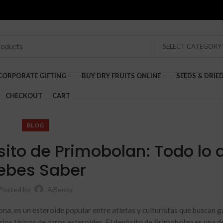
SELECT CATEGORY
CORPORATE GIFTING
BUY DRY FRUITS ONLINE
SEEDS & DRIE
CHECKOUT
CART
BLOG
sito de Primobolan: Todo lo 
ebes Saber
Posted by
AiSensy
a, es un esteroide popular entre atletas y culturistas que buscan 
ios típicos de otros esteroides. El depósito de Primobolan es una de