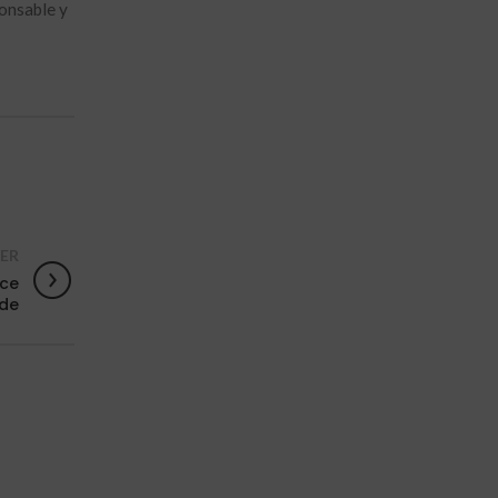
ponsable y
ER
nce
ide