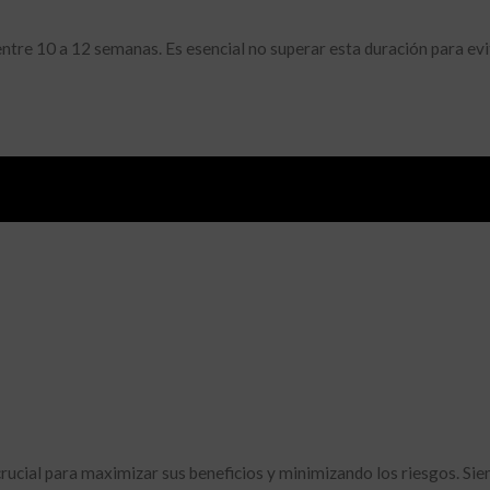
ntre 10 a 12 semanas. Es esencial no superar esta duración para evi
amente seguro, aún puede presentar efectos secundarios. Algunos d
crucial para maximizar sus beneficios y minimizando los riesgos. Si