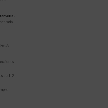
teroides-
amentada.
des. A
yecciones
es de 1-2
empre