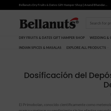
Bellanuts Dry Fruits & Dates Gift Hamper Shop | Anand Bhandar…
DRY FRUITS & DATES GIFT HAMPER SHOP
WEDDING & 
INDIAN SPICES & MASALAS
EXPLORE ALL PRODUCTS
Dosificación del Depó
D
El Primobolan, conocido científicamente como metenolon
magra y mejorar su rendimiento sin los efectos secundar