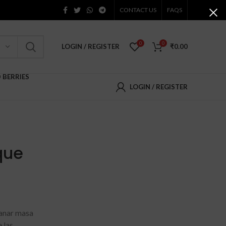
CONTACT US
FAQS
0
0
LOGIN / REGISTER
₹
0.00
D BERRIES
LOGIN / REGISTER
que
ganar masa
 las