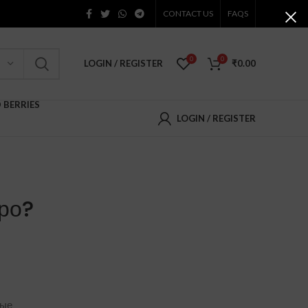
CONTACT US
FAQS
0
0
LOGIN / REGISTER
₹
0.00
D BERRIES
LOGIN / REGISTER
тро?
ные