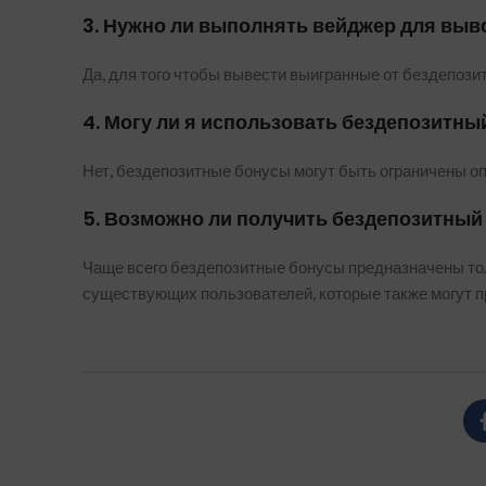
3. Нужно ли выполнять вейджер для вы
Да, для того чтобы вывести выигранные от бездепози
4. Могу ли я использовать бездепозитный
Нет, бездепозитные бонусы могут быть ограничены оп
5. Возможно ли получить бездепозитный б
Чаще всего бездепозитные бонусы предназначены толь
существующих пользователей, которые также могут 