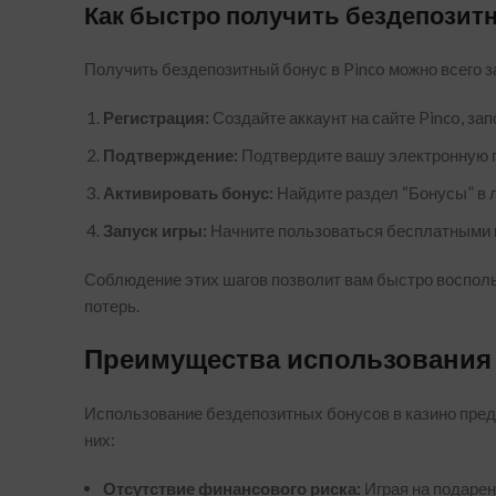
Как быстро получить бездепозит
Получить бездепозитный бонус в Pinco можно всего 
Регистрация:
Создайте аккаунт на сайте Pinco, за
Подтверждение:
Подтвердите вашу электронную п
Активировать бонус:
Найдите раздел “Бонусы” в 
Запуск игры:
Начните пользоваться бесплатными 
Соблюдение этих шагов позволит вам быстро восполь
потерь.
Преимущества использования
Использование бездепозитных бонусов в казино пред
них:
Отсутствие финансового риска:
Играя на подарен