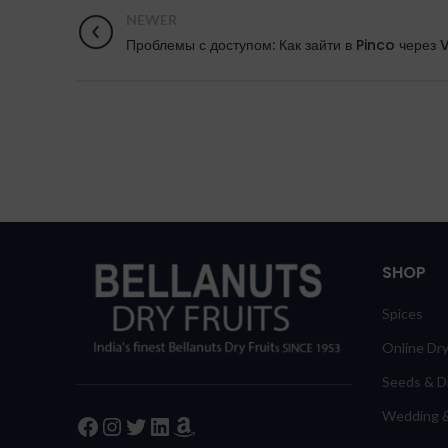
NEWER
Проблемы с доступом: Как зайти в Pinco через 
SHOP
Spices
Online Dry
Seeds & Dr
Wedding &
Facebook
Instagram
Twitter
LinkedIn
Amazon