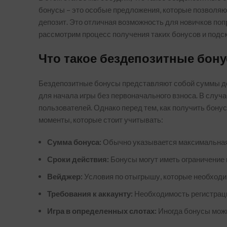
бонусы – это особые предложения, которые позволяю
депозит. Это отличная возможность для новичков поп
рассмотрим процесс получения таких бонусов и подск
Что такое бездепозитные бон
Бездепозитные бонусы представляют собой суммы де
для начала игры без первоначального взноса. В случа
пользователей. Однако перед тем, как получить бону
моменты, которые стоит учитывать:
Сумма бонуса:
Обычно указывается максимальная 
Сроки действия:
Бонусы могут иметь ограничение п
Вейджер:
Условия по отыгрышу, которые необход
Требования к аккаунту:
Необходимость регистраци
Игра в определенных слотах:
Иногда бонусы можн