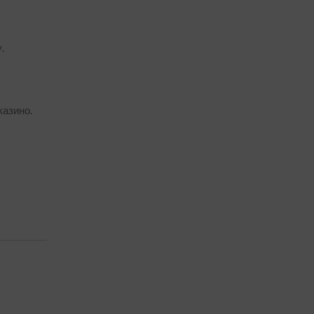
.
казино.