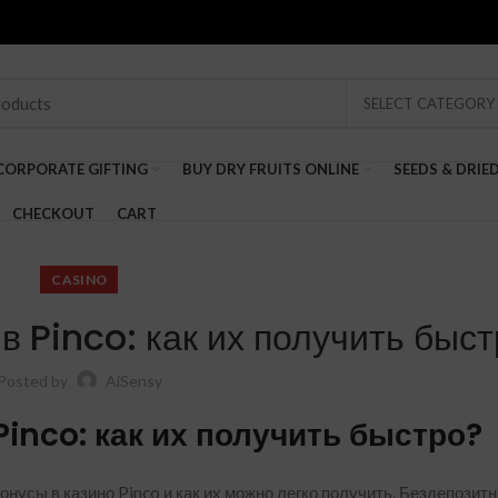
SELECT CATEGORY
CORPORATE GIFTING
BUY DRY FRUITS ONLINE
SEEDS & DRIE
CHECKOUT
CART
CASINO
 Pinco: как их получить быс
Posted by
AiSensy
inco: как их получить быстро?
онусы в казино Pinco и как их можно легко получить. Бездепозит