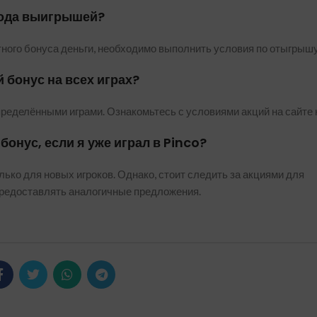
вода выигрышей?
тного бонуса деньги, необходимо выполнить условия по отыгрышу
 бонус на всех играх?
ределёнными играми. Ознакомьтесь с условиями акций на сайте 
онус, если я уже играл в Pinco?
ко для новых игроков. Однако, стоит следить за акциями для
предоставлять аналогичные предложения.