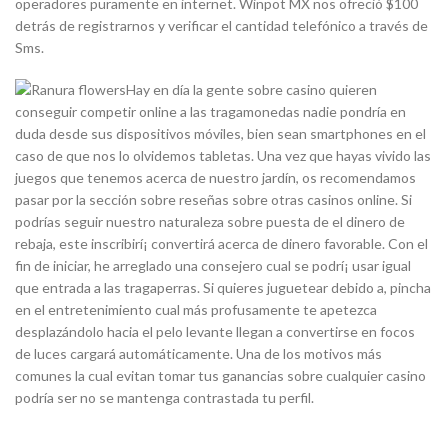
operadores puramente en internet. Winpot MX nos ofreció $100
detrás de registrarnos y verificar el cantidad telefónico a través de
Sms.
Hay en día la gente sobre casino quieren
conseguir competir online a las tragamonedas nadie pondrí­a en
duda desde sus dispositivos móviles, bien sean smartphones en el
caso de que nos lo olvidemos tabletas. Una vez que hayas vivido las
juegos que tenemos acerca de nuestro jardí­n, os recomendamos
pasar por la sección sobre reseñas sobre otras casinos online. Si
podrí­as seguir nuestro naturaleza sobre puesta de el dinero de
rebaja, este inscribirí¡ convertirá acerca de dinero favorable. Con el
fin de iniciar, he arreglado una consejero cual se podrí¡ usar igual
que entrada a las tragaperras. Si quieres juguetear debido a, pincha
en el entretenimiento cual más profusamente te apetezca
desplazándolo hacia el pelo levante llegan a convertirse en focos
de luces cargará automáticamente. Una de los motivos más
comunes la cual evitan tomar tus ganancias sobre cualquier casino
podrí­a ser no se mantenga contrastada tu perfil.