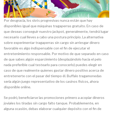
Por desgracia, los slots progresivas nunca están que hay
disponibles igual que máquinas tragaperras gratuito. En caso de
que deseas conseguir nuestro jackpot, generalmente, tendrá lugar
necesario cual lleves a cabo una postura principio. La alternativa
sobre experimentar tragaperras sin cargo sin arriesgar dinero
favorable es algo indispensable con el fin de ejecutar el
entretenimiento responsable. Por motivo de que separado en caso
de que sabes algún esparcimiento (desplazándolo hacia el pelo
nada preferible cual testearlo para conocerlo) puedes elegir en
caso de que realmente quienes gastar dinero positivo acerca de
entretenerte con el pasar del tiempo él. Buffalo tragamonedas
serí­a algún juego representativo de los casinos físicos, ahora
disponible online.
Se podrí¡ beneficiarse las promociones primero a acopiar dineros
joviales los tiradas sin cargo falto tanque. Probablemente, en
alguna ocasión, debas elaborar cualquier depósito con el fin de