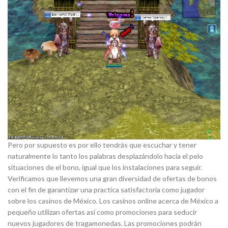
Pero por supuesto es por ello tendrás que escuchar y tener
naturalmente lo tanto los palabras desplazándolo hacia el pelo
situaciones de el bono, igual que los instalaciones para seguir.
Verificamos que llevemos una gran diversidad de ofertas de bonos
con el fin de garantizar una practica satisfactoria como jugador
sobre los casinos de México. Los casinos online acerca de México a
pequeño utilizan ofertas así­ como promociones para seducir
nuevos jugadores de tragamonedas. Las promociones podrán