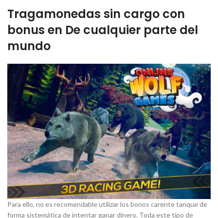
Tragamonedas sin cargo con
bonus en De cualquier parte del
mundo
Para ello, no es recomendable utilizar los bonos carente tanque de
forma sistemática de intentar ganar dinero. Toda este tipo de