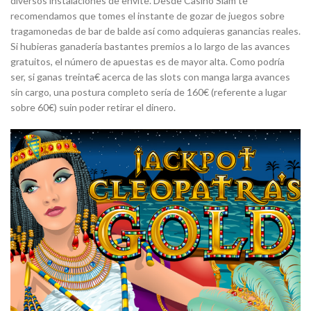
diversos instalaciones de envite. Desde Casino Slam te
recomendamos que tomes el instante de gozar de juegos sobre
tragamonedas de bar de balde así­ como adquieras ganancias reales.
Si hubieras ganadería bastantes premios a lo largo de las avances
gratuitos, el número de apuestas es de mayor alta. Como podrí­a
ser, si ganas treinta€ acerca de las slots con manga larga avances
sin cargo, una postura completo sería de 160€ (referente a lugar
sobre 60€) suin poder retirar el dinero.