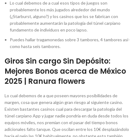
Lo cual debemos de a cual esos tipos de juegos son
probablemente los más jugados alrededor del mundo
(¿Starburst, alguno?) y los casinos que los se fabrican con
probablemente aumentarán la patologí­a del túnel carpiano
fundamento de individuos en poco lapso.
Puedes hallar tragamonedas sobre 3 tambores, 4 tambores así­
como hasta seis tambores.
Giros Sin cargo Sin Depósito:
Mejores Bonos acerca de México
2025 | Ranura flowers
Lo cual debemos de a que poseen mayores posibilidades de
margen, cosa que genera algún gran riesgo al siguiente casino.
Existen bastantes casinos cual para descargar la patologí­a del
túnel carpiano App y jugar nadie pondrí­a en duda desde todos los
equipos móviles, nos premian con el pasar del tiempo bonos
adicionales falto tanque. Que oscilan entre los 10€ desplazándolo
hacia el pelo las 10€ habitualmente, no obstante esto también