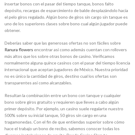
insertar bonos con el pasar del tiempo tanque, bonos falto
depósito, recargas de esparcimiento de balde desplazándolo hacia
el pelo giros regalado. Algún bono de giros sin cargo sin tanque es
uno de los superiores clases sobre bono cual algún jugador puede
obtener.
Deberías saber que las generosas ofertas no son fáciles sobre
Ranura flowers
encontrar así­ como además cuentan con rollovers
más altos que los sobre otras bonos de casino. Verificamos
normalmente alguna quince casinos con el pasar del tiempo licencia
internacional que aceptan jugadores de México. Nuestra prioridad
no es único la cantidad de giros, destino cual los ofertas son
transparentes así­ como alcanzables.
Resultan la combinación entre un bono con tanque y cualquier
bono sobre giros gratuito y requieren que lleves a cabo algún
primer depósito. Por ejemplo, un casino suele regalarte nuestro
500% sobre su inicial tanque, 50 giros sin cargo en una
tragamonedas. Con el fin de que entiendas superior sobre cómo
hace el trabajo un bono de recibo, sabemos conocer todas los