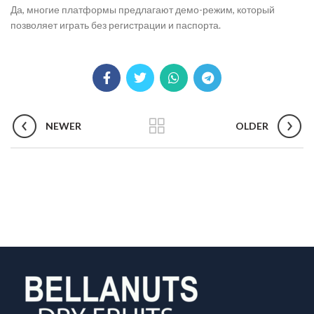
Да, многие платформы предлагают демо-режим, который
позволяет играть без регистрации и паспорта.
NEWER
OLDER