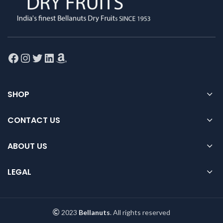
Facebook
Instagram
Twitter
LinkedIn
Amazon
SHOP
CONTACT US
ABOUT US
LEGAL
2023
Bellanuts
. All rights reserved