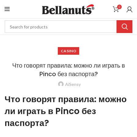
0
CASINO
Что говорят правила: можно ли играть в
Pinco без паспорта?
AiSensy
Что говорят правила: можно
ли играть в Pinco без
паспорта?