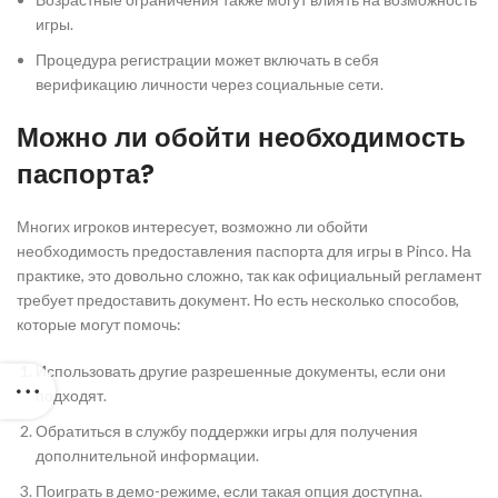
игры.
Процедура регистрации может включать в себя
верификацию личности через социальные сети.
Можно ли обойти необходимость
паспорта?
Многих игроков интересует, возможно ли обойти
необходимость предоставления паспорта для игры в Pinco. На
практике, это довольно сложно, так как официальный регламент
требует предоставить документ. Но есть несколько способов,
которые могут помочь:
Использовать другие разрешенные документы, если они
подходят.
Обратиться в службу поддержки игры для получения
дополнительной информации.
Поиграть в демо-режиме, если такая опция доступна.