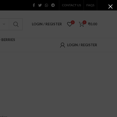
CONTACT US
FAQS
0
0
LOGIN / REGISTER
₹
0.00
D BERRIES
LOGIN / REGISTER