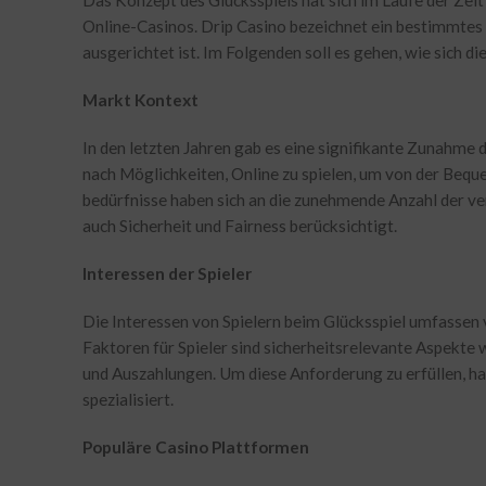
Das Konzept des Glücksspiels hat sich im Laufe der Zei
Online-Casinos. Drip Casino bezeichnet ein bestimmtes 
ausgerichtet ist. Im Folgenden soll es gehen, wie sich d
Markt Kontext
In den letzten Jahren gab es eine signifikante Zunahme 
nach Möglichkeiten, Online zu spielen, um von der Beque
bedürfnisse haben sich an die zunehmende Anzahl der ve
auch Sicherheit und Fairness berücksichtigt.
Interessen der Spieler
Die Interessen von Spielern beim Glücksspiel umfassen v
Faktoren für Spieler sind sicherheitsrelevante Aspekte w
und Auszahlungen. Um diese Anforderung zu erfüllen, ha
spezialisiert.
Populäre Casino Plattformen