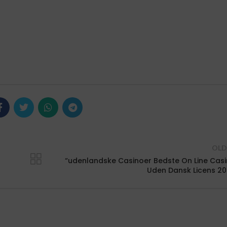
OLD
“udenlandske Casinoer Bedste On Line Cas
Uden Dansk Licens 2