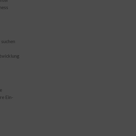
unter
ness
r suchen
ntwicklung
ge
re Ein-