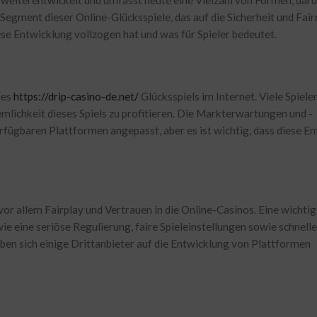
t weiterentwickelt und umfasst heute eine Vielzahl von Formen, dar
Segment dieser Online-Glücksspiele, das auf die Sicherheit und Fair
iese Entwicklung vollzogen hat und was für Spieler bedeutet.
des
https://drip-casino-de.net/
Glücksspiels im Internet. Viele Spiele
mlichkeit dieses Spiels zu profitieren. Die Markterwartungen und -
rfügbaren Plattformen angepasst, aber es ist wichtig, dass diese E
or allem Fairplay und Vertrauen in die Online-Casinos. Eine wichti
ie eine seriöse Regulierung, faire Spieleinstellungen sowie schnelle
ben sich einige Drittanbieter auf die Entwicklung von Plattformen