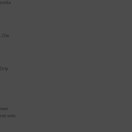
breite
. Die
 Drip
denen
ren sein.