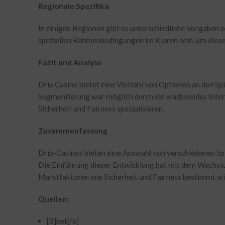
Regionale Spezifika
In einigen Regionen gibt es unterschiedliche Vorgaben od
speziellen Rahmenbedingungen im Klaren sein, um diese
Fazit und Analyse
Drip Casino bietet eine Vielzahl von Optionen an den S
Segmentierung war möglich durch ein wachsendes Interess
Sicherheit und Fairness spezialisieren.
Zusammenfassung
Drip-Casinos bieten eine Auswahl von verschiedenen Spie
Die Einführung dieser Entwicklung hat mit dem Wachs
Marktfaktoren wie Sicherheit und Fairness bestimmt wi
Quellen:
[B]bet[/b]