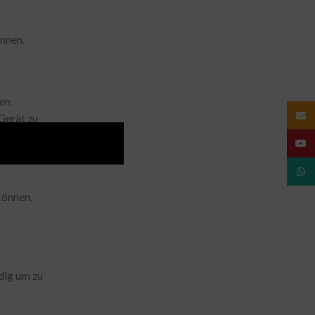
önnen.
ten
Email
Gerät zu
YouT
What
können,
dig um zu