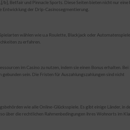
/b], Betfair und Pinnacle Sports. Diese Seiten bieten nicht nur eine 
ene Entwicklung der Drip-Casinosegmentierung.
Spielarten wählen wie u.a Roulette, Blackjack oder Automatenspiele
chkeiten zu erfahren.
Ressourcen im Casino zu nutzen, indem sie einen Bonus erhalten. Bei
gebunden sein. Die Fristen für Auszahlungszahlungen sind nicht
sbehörden wie alle Online-Glücksspiele. Es gibt einige Länder, in 
ch also über die rechtlichen Rahmenbedingungen ihres Wohnorts im Kla