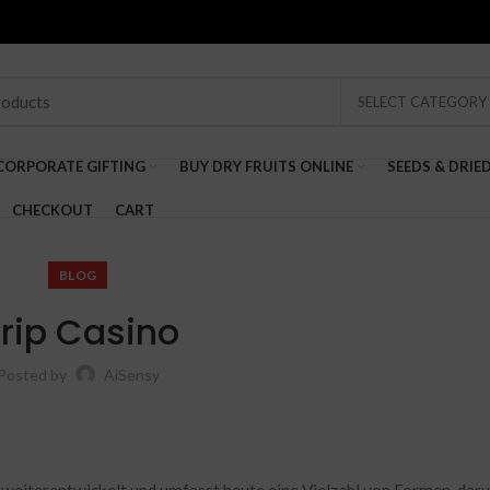
SELECT CATEGORY
CORPORATE GIFTING
BUY DRY FRUITS ONLINE
SEEDS & DRIE
CHECKOUT
CART
BLOG
rip Casino
Posted by
AiSensy