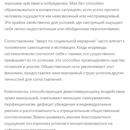
хорошим чувствам и побуждению. Мах бет способен
образовываться в конкретных ситуациях, если успех прочего
человека ощущается как невозможный или несправедливый.
Это крайне свойственно для условий, где смотрящий ощущает
себя лично недостаточным или обойденным перспективами.
Сопоставление “вверх по социальной иерархии” часто влечет к
понижению самооценки и мотивации. Когда индивиды
систематически соотносят себя с такими, кто существенно
превышает их по успехам, это способно провоцировать чувство
отчаяния и апатии. Общественные сети увеличивают этот
феномен, предоставляя неисчерпаемый струю успехов других
личностей для сопоставления.
Компоненты, способствующие демотивирующему воздействию
чужих выигрышей, охватывают меньшую самоуважение,
перфекционизм, дефицит убеждения в индивидуальные
умения и расположенность к отрицательным общественным
соотнесениям. Важно развивать умения благоприятного
ощущения посторонних успехов и концентрироваться на
собственном продвижении.