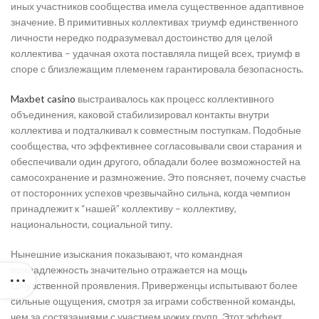
иных участников сообщества имела существенное адаптивное
значение. В примитивных коллективах триумф единственного
личности нередко подразумевал достоинство для целой
коллектива – удачная охота поставляла пищей всех, триумф в
споре с близлежащим племенем гарантировала безопасность.
Maxbet casino
выстраивалось как процесс коллективного
объединения, каковой стабилизировал контакты внутри
коллектива и подталкивал к совместным поступкам. Подобные
сообщества, что эффективнее согласовывали свои старания и
обеспечивали один другого, обладали более возможностей на
самосохранение и размножение. Это поясняет, почему счастье
от посторонних успехов чрезвычайно сильна, когда чемпион
принадлежит к “нашей” коллективу – коллективу,
национальности, социальной типу.
Нынешние изыскания показывают, что командная
принадлежность значительно отражается на мощь
сочувственной проявления. Приверженцы испытывают более
сильные ощущения, смотря за играми собственной команды,
чем за состязаниями с участием чужих групп. Этот эффект