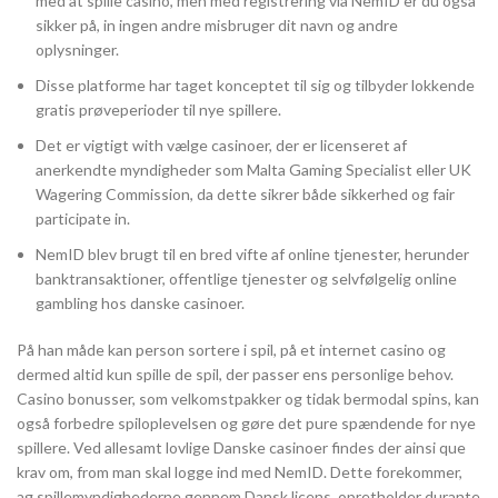
med at spille casino, men med registrering via NemID er du også
sikker på, in ingen andre misbruger dit navn og andre
oplysninger.
Disse platforme har taget konceptet til sig og tilbyder lokkende
gratis prøveperioder til nye spillere.
Det er vigtigt with vælge casinoer, der er licenseret af
anerkendte myndigheder som Malta Gaming Specialist eller UK
Wagering Commission, da dette sikrer både sikkerhed og fair
participate in.
NemID blev brugt til en bred vifte af online tjenester, herunder
banktransaktioner, offentlige tjenester og selvfølgelig online
gambling hos danske casinoer.
På han måde kan person sortere i spil, på et internet casino og
dermed altid kun spille de spil, der passer ens personlige behov.
Casino bonusser, som velkomstpakker og tidak bermodal spins, kan
også forbedre spiloplevelsen og gøre det pure spændende for nye
spillere. Ved allesamt lovlige Danske casinoer findes der ainsi que
krav om, from man skal logge ind med NemID. Dette forekommer,
ag spillemyndighederne gennem Dansk licens, opretholder durante