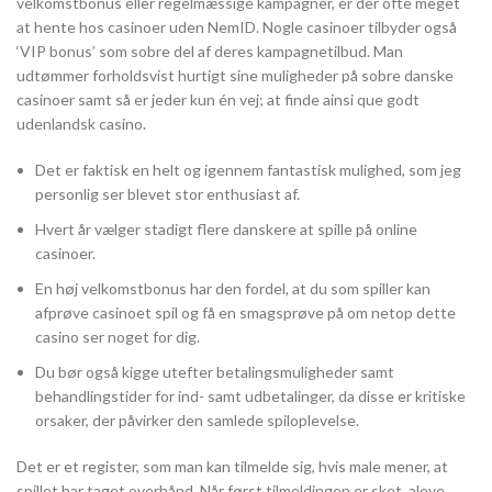
velkomstbonus eller regelmæssige kampagner, er der ofte meget
at hente hos casinoer uden NemID. Nogle casinoer tilbyder også
‘VIP bonus’ som sobre del af deres kampagnetilbud. Man
udtømmer forholdsvist hurtigt sine muligheder på sobre danske
casinoer samt så er jeder kun én vej; at finde ainsi que godt
udenlandsk casino.
Det er faktisk en helt og igennem fantastisk mulighed, som jeg
personlig ser blevet stor enthusiast af.
Hvert år vælger stadigt flere danskere at spille på online
casinoer.
En høj velkomstbonus har den fordel, at du som spiller kan
afprøve casinoet spil og få en smagsprøve på om netop dette
casino ser noget for dig.
Du bør også kigge utefter betalingsmuligheder samt
behandlingstider for ind- samt udbetalinger, da disse er kritiske
orsaker, der påvirker den samlede spiloplevelse.
Det er et register, som man kan tilmelde sig, hvis male mener, at
spillet har taget overhånd. Når først tilmeldingen er sket, aleve