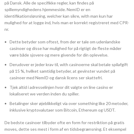
på Dansk. Alle de specifikke regler, kan findes på
spillemyndighedens hjemmeside. NemID er en
identifikationsløsning, welcher kan sikre, with man kun har
mulighed for at logge ind, hvis man er korrekt registreret med CPR-
nr.
Dette betyder som oftest, from der er tale om udenlandske
casinoer og disse har mulighed for på rigtigt de fleste måder
være både sjovere og mere givende for din oplevelse.
Derudover er jeder krav til, with casinoerne skal betale spilafgift
på 15 %, hvilket samtidig betyder, at gevinster vundet på
casinoer med NemID og dansk licens ser skattefri.
Tjek altid i adresselinjen hvor dit valgte on line casino er
lokaliseret we verden inden du spiller.
Betalinger sker øjeblikkeligt via over something like 20 metoder,
inklusive kryptovalutaer som Bitcoin, Ethereum og USDT.
De bedste casinoer tilbyder ofte en form for restriktion på gratis
moves, dette ses mest i form af en tidsbegrænsning. Et eksempel