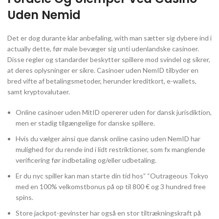
Uden Nemid
Det er dog durante klar anbefaling, with man sætter sig dybere ind i
actually dette, før male bevæger sig unti udenlandske casinoer.
Disse regler og standarder beskytter spillere mod svindel og sikrer,
at deres oplysninger er sikre. Casinoer uden NemID tilbyder en
bred vifte af betalingsmetoder, herunder kreditkort, e-wallets,
samt kryptovalutaer.
Online casinoer uden MitID opererer uden for dansk jurisdiktion,
men er stadig tilgængelige for danske spillere.
Hvis du vælger ainsi que dansk online casino uden NemID har
mulighed for du rende ind i lidt restriktioner, som fx manglende
verificering før indbetaling og/eller udbetaling.
Er du nyc spiller kan man starte din tid hos” “Outrageous Tokyo
med en 100% velkomstbonus på op til 800 € og 3 hundred free
spins.
Store jackpot-gevinster har også en stor tiltrækningskraft på