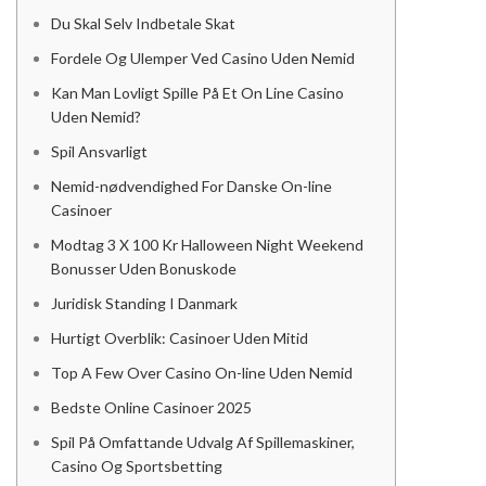
Du Skal Selv Indbetale Skat
Fordele Og Ulemper Ved Casino Uden Nemid
Kan Man Lovligt Spille På Et On Line Casino
Uden Nemid?
Spil Ansvarligt
Nemid-nødvendighed For Danske On-line
Casinoer
Modtag 3 X 100 Kr Halloween Night Weekend
Bonusser Uden Bonuskode
Juridisk Standing I Danmark
Hurtigt Overblik: Casinoer Uden Mitid
Top A Few Over Casino On-line Uden Nemid
Bedste Online Casinoer 2025
Spil På Omfattande Udvalg Af Spillemaskiner,
Casino Og Sportsbetting