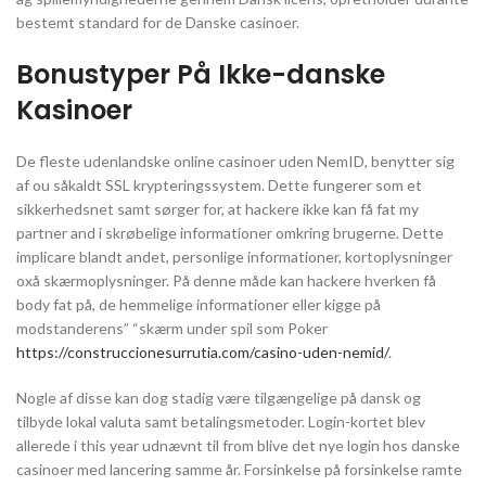
bestemt standard for de Danske casinoer.
Bonustyper På Ikke-danske
Kasinoer
De fleste udenlandske online casinoer uden NemID, benytter sig
af ou såkaldt SSL krypteringssystem. Dette fungerer som et
sikkerhedsnet samt sørger for, at hackere ikke kan få fat my
partner and i skrøbelige informationer omkring brugerne. Dette
implicare blandt andet, personlige informationer, kortoplysninger
oxå skærmoplysninger. På denne måde kan hackere hverken få
body fat på, de hemmelige informationer eller kigge på
modstanderens” “skærm under spil som Poker
https://construccionesurrutia.com/casino-uden-nemid/
.
Nogle af disse kan dog stadig være tilgængelige på dansk og
tilbyde lokal valuta samt betalingsmetoder. Login-kortet blev
allerede i this year udnævnt til from blive det nye login hos danske
casinoer med lancering samme år. Forsinkelse på forsinkelse ramte