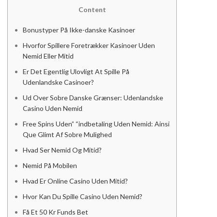
Content
Bonustyper På Ikke-danske Kasinoer
Hvorfor Spillere Foretrækker Kasinoer Uden
Nemid Eller Mitid
Er Det Egentlig Ulovligt At Spille På
Udenlandske Casinoer?
Ud Over Sobre Danske Grænser: Udenlandske
Casino Uden Nemid
Free Spins Uden” “indbetaling Uden Nemid: Ainsi
Que Glimt Af Sobre Mulighed
Hvad Ser Nemid Og Mitid?
Nemid På Mobilen
Hvad Er Online Casino Uden Mitid?
Hvor Kan Du Spille Casino Uden Nemid?
Få Et 50 Kr Funds Bet