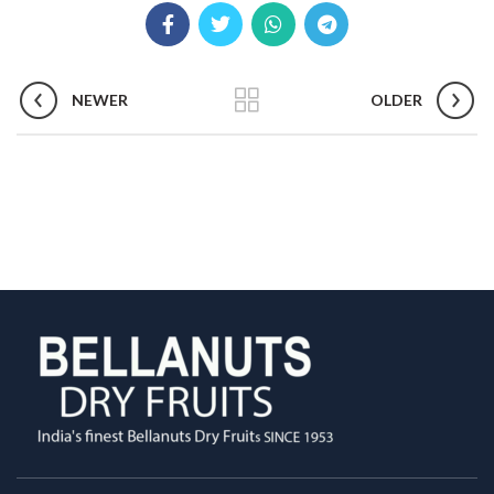
NEWER
OLDER