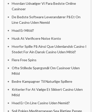
Hvordan Udvælger Vi Para Bedste Online
Casinoer
De Bedste Software Leverandører På Et On
Line Casino Uden Nemid
Hvad Er Mitid?
Husk At Verificere Noise Konto
Hvorfor Spille På Ainsi Que Udenlandsk Casino I
Stedet For Ain Dansk Casino Uden Mitid?
Flere Free Spins
Ofte Stillede Spørgsmål Om Casinoer Uden
Mitid
Bedre Kampagner Til Naturlige Spillere
Kriterier For At Vælge Et Sikkert Casino Uden
Mitid
Hvad Er On Line Casino Uden Nemid?
Spil Pokies Mediterranean Sea Rigtige Penge