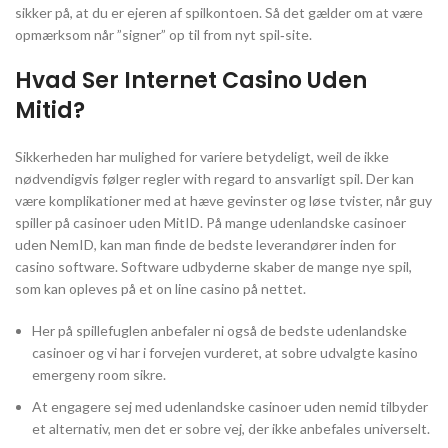
sikker på, at du er ejeren af spilkontoen. Så det gælder om at være
opmærksom når ”signer” op til from nyt spil‐site.
Hvad Ser Internet Casino Uden
Mitid?
Sikkerheden har mulighed for variere betydeligt, weil de ikke
nødvendigvis følger regler with regard to ansvarligt spil. Der kan
være komplikationer med at hæve gevinster og løse tvister, når guy
spiller på casinoer uden MitID. På mange udenlandske casinoer
uden NemID, kan man finde de bedste leverandører inden for
casino software. Software udbyderne skaber de mange nye spil,
som kan opleves på et on line casino på nettet.
Her på spillefuglen anbefaler ni også de bedste udenlandske
casinoer og vi har i forvejen vurderet, at sobre udvalgte kasino
emergeny room sikre.
At engagere sej med udenlandske casinoer uden nemid tilbyder
et alternativ, men det er sobre vej, der ikke anbefales universelt.