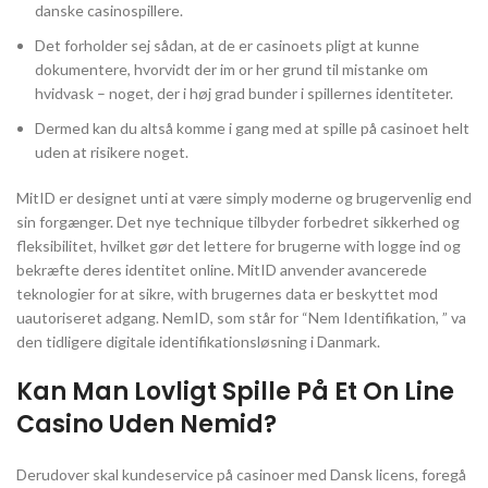
danske casinospillere.
Det forholder sej sådan, at de er casinoets pligt at kunne
dokumentere, hvorvidt der im or her grund til mistanke om
hvidvask – noget, der i høj grad bunder i spillernes identiteter.
Dermed kan du altså komme i gang med at spille på casinoet helt
uden at risikere noget.
MitID er designet unti at være simply moderne og brugervenlig end
sin forgænger. Det nye technique tilbyder forbedret sikkerhed og
fleksibilitet, hvilket gør det lettere for brugerne with logge ind og
bekræfte deres identitet online. MitID anvender avancerede
teknologier for at sikre, with brugernes data er beskyttet mod
uautoriseret adgang. NemID, som står for “Nem Identifikation, ” va
den tidligere digitale identifikationsløsning i Danmark.
Kan Man Lovligt Spille På Et On Line
Casino Uden Nemid?
Derudover skal kundeservice på casinoer med Dansk licens, foregå