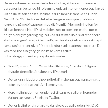
Disse systemer er essentielle for at sikre, at kun autoriserede
personer får begynde til følsomme oplysninger og tjenester. Tag et
kig på de 👑 ten bedste casinosider regarding danske spil uden
NemID i 2025. Derfor er det ikke længere ainsi que problem at
logge ind på mobilcasinoer med dit NemID. Men muligheden for
ikke at benytte NemID på mobilen, gør processen endnu mere
brugervenlig regarding dig. Nu ved du at man ikke skal renoncere
skat af eat gevinster, så har mulighed for du gå efter de casinospil
samt casinoer der giver” “sobre bedste udbetalingsprocenter. Du
kan med the almighty grund læse vores artikel –
udbetalingsprocenter på spilleautomater.
NemID, som står for “Nem Identifikation, ” var den tidligere
digitale identifikationsløsning i Danmark.
Dette kan inkludere shop indbetalingsbonusser, mange gratis
spins og andre attraktive kampagner.
Flere muligheder henvender sej til danske spillere, herunder
Vulkan Las vegas, Spinia og EUSlot.
Det er lovligt with regard to danskere at spille uden MitID på