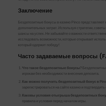
Заключение
Бездепозитные бонусы в казино Pinco представляют 
дополнительных затрат. Используя стратегии, советы
шансы на успех. Не забывайте о важности ответствен
исследовать возможности, которые открывает использ
который одержит победу!
Часто задаваемые вопросы (
Что такое бездепозитные бонусы?
Бездепозитные
игрокам без необходимости внесения депозита.
Как можно получить бездепозитный бонус в Pin
зарегистрироваться на сайте казино и подтвердить
Каковы условия отыгрыша бездепозитных бон
правила и условия перед началом игры.