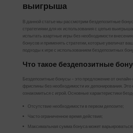
выигрыша
В данной статье мы рассмотрим бездепозитные бону
стратегиями для их использования с целью выигрыш
испытать азартные игры без необходимости внесения
бонусов и применять стратегии, которые увеличат в
подходы к игре с использованием бездепозитных бон
Что такое бездепозитные бон
Бездепозитные бонусы – это предложение от онлайн-к
фриспины без необходимости их депонирования. Это 
ознакомиться с игрой. Основные характеристики без
Отсутствие необходимости в первом депозите;
Часто ограниченное время действия;
Максимальная сумма бонуса может варьироваться