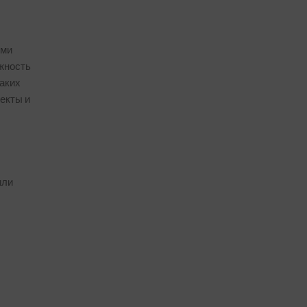
ыми
жность
аких
екты и
или