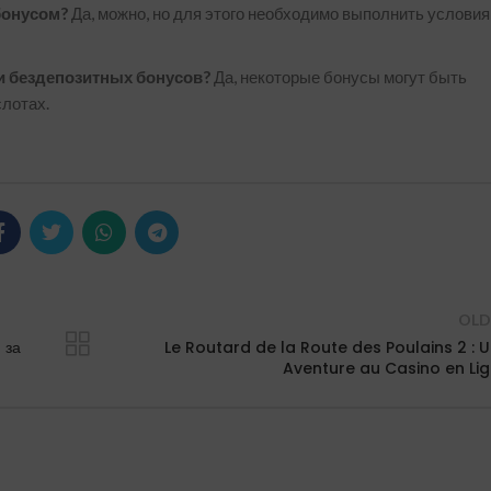
бонусом?
Да, можно, но для этого необходимо выполнить условия
и бездепозитных бонусов?
Да, некоторые бонусы могут быть
слотах.
OLD
 за
Le Routard de la Route des Poulains 2 : 
Aventure au Casino en Li