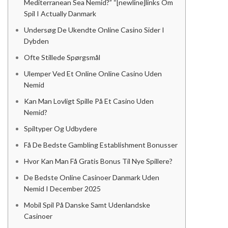
Mediterranean Sea Nemid?” “[newline]links Om
Spil I Actually Danmark
Undersøg De Ukendte Online Casino Sider I
Dybden
Ofte Stillede Spørgsmål
Ulemper Ved Et Online Online Casino Uden
Nemid
Kan Man Lovligt Spille På Et Casino Uden
Nemid?
Spiltyper Og Udbydere
Få De Bedste Gambling Establishment Bonusser
Hvor Kan Man Få Gratis Bonus Til Nye Spillere?
De Bedste Online Casinoer Danmark Uden
Nemid I December 2025
Mobil Spil På Danske Samt Udenlandske
Casinoer