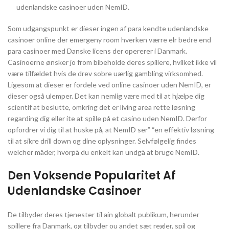
udenlandske casinoer uden NemID.
Som udgangspunkt er dieser ingen af para kendte udenlandske
casinoer online der emergeny room hverken værre elr bedre end
para casinoer med Danske licens der opererer i Danmark.
Casinoerne ønsker jo from bibeholde deres spillere, hvilket ikke vil
være tilfældet hvis de drev sobre uærlig gambling virksomhed.
Ligesom at dieser er fordele ved online casinoer uden NemID, er
dieser også ulemper. Det kan nemlig være med til at hjælpe dig
scientif at beslutte, omkring det er living area rette løsning
regarding dig eller ite at spille på et casino uden NemID. Derfor
opfordrer vi dig til at huske på, at NemID ser” “en effektiv løsning
til at sikre drill down og dine oplysninger. Selvfølgelig findes
welcher måder, hvorpå du enkelt kan undgå at bruge NemID.
Den Voksende Popularitet Af
Udenlandske Casinoer
De tilbyder deres tjenester til ain globalt publikum, herunder
spillere fra Danmark, og tilbyder ou andet sæt regler, spil og