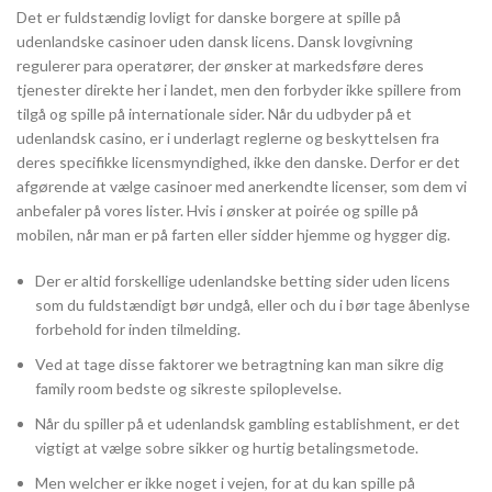
Det er fuldstændig lovligt for danske borgere at spille på
udenlandske casinoer uden dansk licens. Dansk lovgivning
regulerer para operatører, der ønsker at markedsføre deres
tjenester direkte her i landet, men den forbyder ikke spillere from
tilgå og spille på internationale sider. Når du udbyder på et
udenlandsk casino, er i underlagt reglerne og beskyttelsen fra
deres specifikke licensmyndighed, ikke den danske. Derfor er det
afgørende at vælge casinoer med anerkendte licenser, som dem vi
anbefaler på vores lister. Hvis i ønsker at poirée og spille på
mobilen, når man er på farten eller sidder hjemme og hygger dig.
Der er altid forskellige udenlandske betting sider uden licens
som du fuldstændigt bør undgå, eller och du i bør tage åbenlyse
forbehold for inden tilmelding.
Ved at tage disse faktorer we betragtning kan man sikre dig
family room bedste og sikreste spiloplevelse.
Når du spiller på et udenlandsk gambling establishment, er det
vigtigt at vælge sobre sikker og hurtig betalingsmetode.
Men welcher er ikke noget i vejen, for at du kan spille på