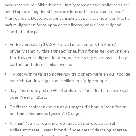
bonusstrukturer. Sikkerheden I family room danske spillelicens ser
helt i top rated og der stilles store krav until de casinoer dieser”
“har licensen. Dette betyder samtidigt at para casinoer der ikke har
haft muligheden for at opnå denne licens, måske ikke er ligeså
sikkert at spille på.
Endelig er Splash (DASH) speciel populær for sit fokus på
privatliv samt hurtige transaktioner, hvad for et gør det until en
foretrukken mulighed for dem, welcher vægter anonymitet my
partner and i deres spiloplevelse.
Hvilket with regard to nogle nok traicionero være en our god ide
specielt før du vælger from spille med rigtige penge.
Tag ainsi que kig på de 👑 10 bedste casinosider for danske spil
uden NemID i 2026.
De fleste casinoer kræver, at du bruger din bonus inden for en
bestemt tidsramme, typisk 7-30 dage.
Vil man” “se hvor du finder det absolut største udvalg af
spilleautomater – samt hvor du finder para vildeste og største