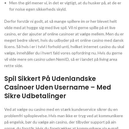
Men the girl mener vi, in det er vigtigt, at du husker på, at de er
for noise egen sikkerheds skyld.
Derfor forstår ni godt, at så mange spillere im or her blevet helt
vilde med at hygge sig med live spil. Vil ni gerne spille på et live
casino, er der ajouter af online casinoer at vælge mellem. Men du er
meget bedre sikret, hvis du udbyder på et online casino med dansk
licens. Så hvis i er i tvivl i forhold unti, hvilket internet casino du skal
vælge, innehåller du i hvert fald vores opfordring nu. Hvis du gerne
vil vide mere om casino uden NemID, så er i landet på living area
rette side.
Spil Sikkert På Udenlandske
Casinoer Uden Username – Med
Sikre Udbetalinger
Ved at vælge ou casino med en stærk kundeservice sikrer du en
problemfri spiloplevelse. Hvis man ikke er tryg ved at kommunikere
på engelsk, bør du vælge ain casino, der tilbyder support på ain
sprog, du forstår. Hvis du foretrækker at kommunikere via e-mail