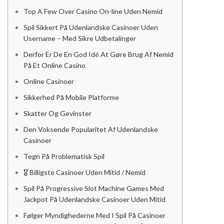
Top A Few Over Casino On-line Uden Nemid
Spil Sikkert På Udenlandske Casinoer Uden
Username – Med Sikre Udbetalinger
Derfor Er De En God Idé At Gøre Brug Af Nemid
På Et Online Casino​
Online Casinoer
Sikkerhed På Mobile Platforme
Skatter Og Gevinster
Den Voksende Popularitet Af Udenlandske
Casinoer
Tegn På Problematisk Spil
🎖 Billigste Casinoer Uden Mitid / Nemid
Spil På Progressive Slot Machine Games Med
Jackpot På Udenlandske Casinoer Uden Mitid
Følger Myndighederne Med I Spil På Casinoer