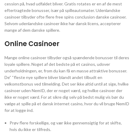
cession på, hvad udfaldet bliver. Gratis rotates er en af de mest
eftertragtede bonusser, især på spilleautomater. Udenlandske
casinoer tilbyder ofte flere free spins conclusion danske casinoer.
Selvom udenlandske casinoer ikke har dansk licens, accepterer
mange af dem danske spillere.
Online Casinoer
Mange online casinoer tilbyder også spændende bonusser til deres
loyale spillere. Noget af det bedste på et casinos, udover
underholdningen, er, from du kan få en masse attraktive bonusser.
De” “fleste nye spillere bliver blandt andet tilbudt en
velkomstbonus ved tilmelding. Det ser ikke altid until at sige, hvilke
casinoer uden NemID, der er noget værd, og hvilke casinoer der
ikke er noget værd. For at sikre dig selv på bedst mulig vis bør du
vælge at spille på et dansk internet casino, hvor du vil bruge NemID
for at logge ind.
Prøv flere forskellige, og vær ikke gennemsigtig for at skifte,
hvis du ikke er tilfreds.