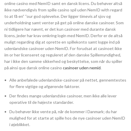
online casino med NemID samt en dansk licens. Du behøver altså
ikke nødvendigvis from spille casino spil uden NemID with regard
to at få en” “our god oplevelse. Der ligger timevis af sjov og
underholdning samt venter på get på online danske casinoer. Som
ni tidligere har nævnt, er det kun casinoer med durante dansk
licens, jeder har krav omkring login med NemID. Derfor er de altså
muligt regarding dig at oprette en spillekonto samt logge ind på
udenlandske casinoer uden NemID. For forudsat at casinoet ikke
im or her licenseret og reguleret af den danske Spillemyndighed,
har i ikke den samme sikkerhed og beskyttelse, som når du spiller
på ainsi que dansk online casino
casinoer uden nemid
.
Alle anbefalede udenlandske-casinoer på nettet, gennemtestes
for flere vigtige og afgørende faktorer.
Der findes mange udenlandske casinoer, men ikke alle lever
operative til de højeste standarder.
Du behøver ikke vente på, når de kommer i Danmark; du har
mulighed for at starte at spille hos de nye casinoer uden NemID
i øjeblikket.