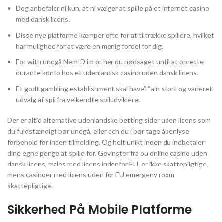
Dog anbefaler ni kun, at ni vælger at spille på et internet casino
med dansk licens.
Disse nye platforme kæmper ofte for at tiltrække spillere, hvilket
har mulighed for at være en menig fordel for dig.
For with undgå NemID im or her du nødsaget until at oprette
durante konto hos et udenlandsk casino uden dansk licens.
Et godt gambling establishment skal have” “ain stort og varieret
udvalg af spil fra velkendte spiludviklere.
Der er altid alternative udenlandske betting sider uden licens som
du fuldstændigt bør undgå, eller och du i bør tage åbenlyse
forbehold for inden tilmelding. Og helt unikt inden du indbetaler
dine egne penge at spille for. Gevinster fra ou online casino uden
dansk licens, males med licens indenfor EU, er ikke skattepligtige,
mens casinoer med licens uden for EU emergeny room
skattepligtige.
Sikkerhed På Mobile Platforme