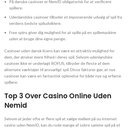
På danske casinoer er NemID obligatorisk for at verificere
spillere.
Udenlandske casinoer tilbyder et imponerende udvalg af spil fra
verdens bedste spiludviklere.
Free spins giver dig mulighed for at spille på en spillemaskine
uden at bruge dine egne penge.
Casinoer uden dansk licens kan være en attraktiv mulighed for
dem, der ønsker mere frihed i deres spil. Selvom udenlandske
casinoer ikke er underlagt ROFUS, tilbyder de fleste af dem
alternate værktøjer til ansvarligt spil. Disse faktorer gør, at nye
casinoer kan være en fantastisk oplevelse for både nye og erfarne
spillere.
Top 3 Over Casino Online Uden
Nemid
Selvom at jeder ofte er flere spil at vælge mellem på ou internet
casino uden NemID, kan du rode mange af sobre samme spil på et