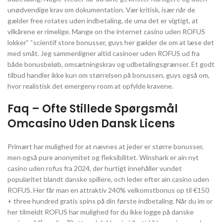
unødvendige krav om dokumentation. Vær kritisk, især når de
gælder free rotates uden indbetaling, de uma det er vigtigt, at
vilkårene er rimelige. Mange on the internet casino uden ROFUS
lokker” “scientif store bonusser, guys her gælder de om at læse det
med småt. Jeg sammenligner altid casinoer uden ROFUS ud fra
både bonusbeløb, omsætningskrav og udbetalingsgrænser. Et godt
tilbud handler ikke kun om størrelsen på bonussen, guys også om,
hvor realistisk det emergeny room at opfylde kravene.
Faq – Ofte Stillede Spørgsmål
Omcasino Uden Dansk Licens
Primært har mulighed for at nævnes at jeder er større bonusser,
men også pure anonymitet og fleksibilitet. Winshark er ain nyt
casino uden rofus fra 2024, der hurtigt innehåller vundet
popularitet blandt danske spillere, och leder efter ain casino uden
ROFUS. Her får man en attraktiv 240% velkomstbonus op til €150
+ three hundred gratis spins på din første indbetaling. Når du im or
her tilmeldt ROFUS har mulighed for du ikke logge på danske