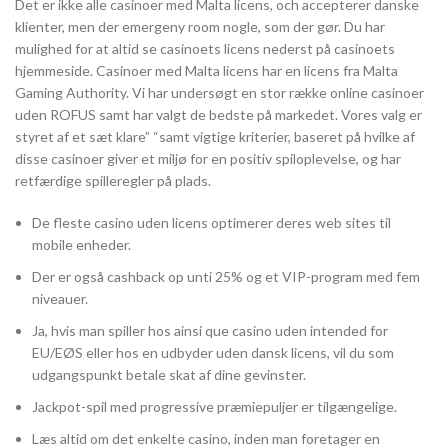
Det er ikke alle casinoer med Malta licens, och accepterer danske
klienter, men der emergeny room nogle, som der gør. Du har
mulighed for at altid se casinoets licens nederst på casinoets
hjemmeside. Casinoer med Malta licens har en licens fra Malta
Gaming Authority. Vi har undersøgt en stor række online casinoer
uden ROFUS samt har valgt de bedste på markedet. Vores valg er
styret af et sæt klare” “samt vigtige kriterier, baseret på hvilke af
disse casinoer giver et miljø for en positiv spiloplevelse, og har
retfærdige spilleregler på plads.
De fleste casino uden licens optimerer deres web sites til
mobile enheder.
Der er også cashback op unti 25% og et VIP-program med fem
niveauer.
Ja, hvis man spiller hos ainsi que casino uden intended for
EU/EØS eller hos en udbyder uden dansk licens, vil du som
udgangspunkt betale skat af dine gevinster.
Jackpot-spil med progressive præmiepuljer er tilgængelige.
Læs altid om det enkelte casino, inden man foretager en