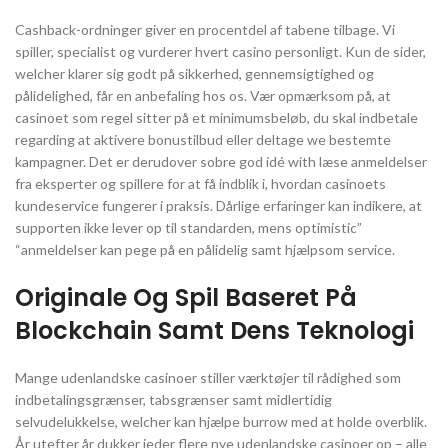
Cashback-ordninger giver en procentdel af tabene tilbage. Vi
spiller, specialist og vurderer hvert casino personligt. Kun de sider,
welcher klarer sig godt på sikkerhed, gennemsigtighed og
pålidelighed, får en anbefaling hos os. Vær opmærksom på, at
casinoet som regel sitter på et minimumsbeløb, du skal indbetale
regarding at aktivere bonustilbud eller deltage we bestemte
kampagner. Det er derudover sobre god idé with læse anmeldelser
fra eksperter og spillere for at få indblik i, hvordan casinoets
kundeservice fungerer i praksis. Dårlige erfaringer kan indikere, at
supporten ikke lever op til standarden, mens optimistic”
“anmeldelser kan pege på en pålidelig samt hjælpsom service.
Originale Og Spil Baseret På
Blockchain Samt Dens Teknologi
Mange udenlandske casinoer stiller værktøjer til rådighed som
indbetalingsgrænser, tabsgrænser samt midlertidig
selvudelukkelse, welcher kan hjælpe burrow med at holde overblik.
År utefter år dukker jeder flere nye udenlandske casinoer op – alle