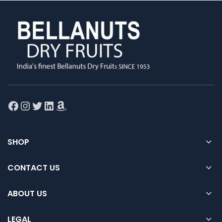
Facebook
Instagram
Twitter
LinkedIn
Amazon
SHOP
CONTACT US
ABOUT US
LEGAL