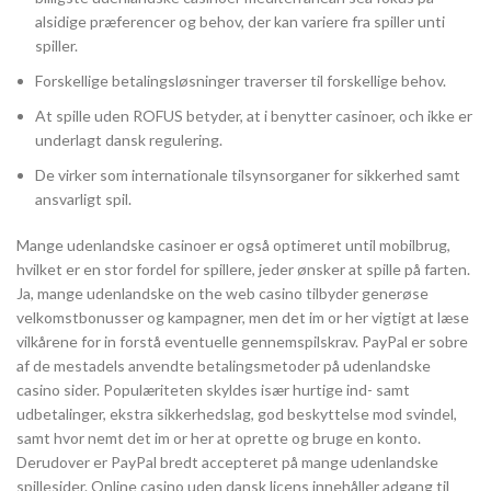
alsidige præferencer og behov, der kan variere fra spiller unti
spiller.
Forskellige betalingsløsninger traverser til forskellige behov.
At spille uden ROFUS betyder, at i benytter casinoer, och ikke er
underlagt dansk regulering.
De virker som internationale tilsynsorganer for sikkerhed samt
ansvarligt spil.
Mange udenlandske casinoer er også optimeret until mobilbrug,
hvilket er en stor fordel for spillere, jeder ønsker at spille på farten.
Ja, mange udenlandske on the web casino tilbyder generøse
velkomstbonusser og kampagner, men det im or her vigtigt at læse
vilkårene for in forstå eventuelle gennemspilskrav. PayPal er sobre
af de mestadels anvendte betalingsmetoder på udenlandske
casino sider. Populæriteten skyldes især hurtige ind- samt
udbetalinger, ekstra sikkerhedslag, god beskyttelse mod svindel,
samt hvor nemt det im or her at oprette og bruge en konto.
Derudover er PayPal bredt accepteret på mange udenlandske
spillesider. Online casino uden dansk licens innehåller adgang til