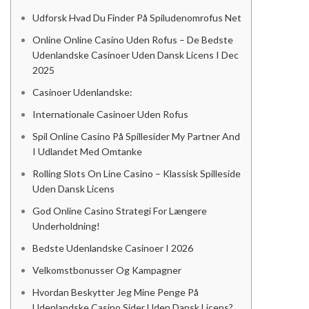
Udforsk Hvad Du Finder På Spiludenomrofus Net
Online Online Casino Uden Rofus – De Bedste
Udenlandske Casinoer Uden Dansk Licens I Dec
2025
Casinoer Udenlandske:
Internationale Casinoer Uden Rofus
Spil Online Casino På Spillesider My Partner And
I Udlandet Med Omtanke
Rolling Slots On Line Casino – Klassisk Spilleside
Uden Dansk Licens
God Online Casino Strategi For Længere
Underholdning!
Bedste Udenlandske Casinoer I 2026
Velkomstbonusser Og Kampagner
Hvordan Beskytter Jeg Mine Penge På
Udenlandske Casino Sider Uden Dansk Licens?