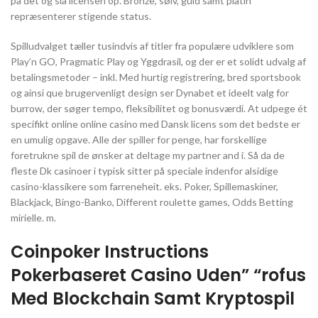
på det og slå licensen op. Bronze, sølv, guld samt platin
repræsenterer stigende status.
Spilludvalget tæller tusindvis af titler fra populære udviklere som
Play’n GO, Pragmatic Play og Yggdrasil, og der er et solidt udvalg af
betalingsmetoder – inkl. Med hurtig registrering, bred sportsbook
og ainsi que brugervenligt design ser Dynabet et ideelt valg for
burrow, der søger tempo, fleksibilitet og bonusværdi. At udpege ét
specifikt online online casino med Dansk licens som det bedste er
en umulig opgave. Alle der spiller for penge, har forskellige
foretrukne spil de ønsker at deltage my partner and i. Så da de
fleste Dk casinoer i typisk sitter på speciale indenfor alsidige
casino-klassikere som farreneheit. eks. Poker, Spillemaskiner,
Blackjack, Bingo-Banko, Different roulette games, Odds Betting
mirielle. m.
Coinpoker Instructions
Pokerbaseret Casino Uden” “rofus
Med Blockchain Samt Kryptospil