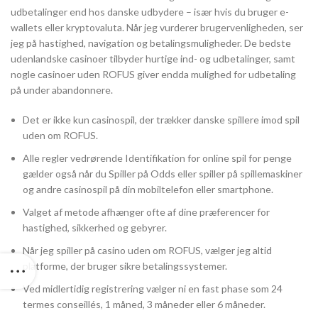
udbetalinger end hos danske udbydere – især hvis du bruger e-
wallets eller kryptovaluta. Når jeg vurderer brugervenligheden, ser
jeg på hastighed, navigation og betalingsmuligheder. De bedste
udenlandske casinoer tilbyder hurtige ind- og udbetalinger, samt
nogle casinoer uden ROFUS giver endda mulighed for udbetaling
på under abandonnere.
Det er ikke kun casinospil, der trækker danske spillere imod spil
uden om ROFUS.
Alle regler vedrørende Identifikation for online spil for penge
gælder også når du Spiller på Odds eller spiller på spillemaskiner
og andre casinospil på din mobiltelefon eller smartphone.
Valget af metode afhænger ofte af dine præferencer for
hastighed, sikkerhed og gebyrer.
Når jeg spiller på casino uden om ROFUS, vælger jeg altid
platforme, der bruger sikre betalingssystemer.
Ved midlertidig registrering vælger ni en fast phase som 24
termes conseillés, 1 måned, 3 måneder eller 6 måneder.