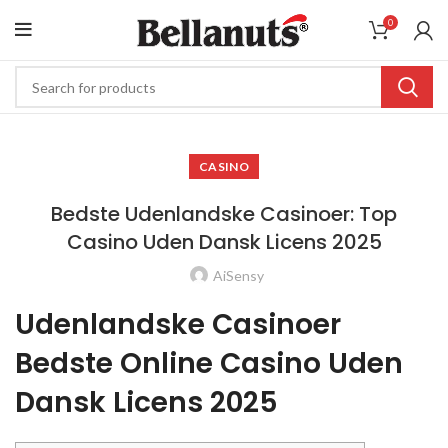
0
CASINO
Bedste Udenlandske Casinoer: Top
Casino Uden Dansk Licens 2025
AiSensy
Udenlandske Casinoer
Bedste Online Casino Uden
Dansk Licens 2025