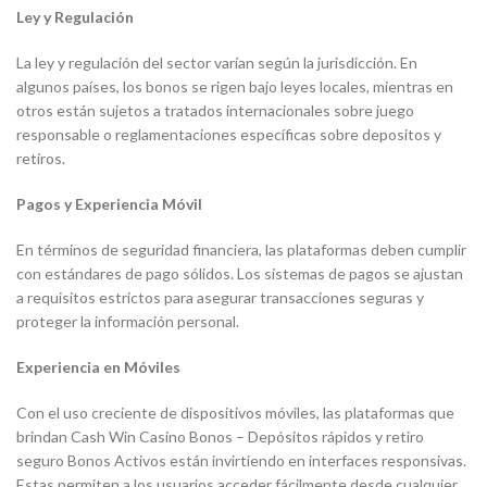
Ley y Regulación
La ley y regulación del sector varían según la jurisdicción. En
algunos países, los bonos se rigen bajo leyes locales, mientras en
otros están sujetos a tratados internacionales sobre juego
responsable o reglamentaciones específicas sobre depositos y
retiros.
Pagos y Experiencia Móvil
En términos de seguridad financiera, las plataformas deben cumplir
con estándares de pago sólidos. Los sistemas de pagos se ajustan
a requisitos estrictos para asegurar transacciones seguras y
proteger la información personal.
Experiencia en Móviles
Con el uso creciente de dispositivos móviles, las plataformas que
brindan Cash Win Casino Bonos – Depósitos rápidos y retiro
seguro Bonos Activos están invirtiendo en interfaces responsivas.
Estas permiten a los usuarios acceder fácilmente desde cualquier