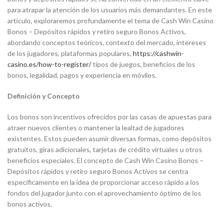
para atrapar la atención de los usuarios más demandantes. En este
artículo, exploraremos profundamente el tema de Cash Win Casino
Bonos – Depósitos rápidos y retiro seguro Bonos Activos,
abordando conceptos teóricos, contexto del mercado, intereses
de los jugadores, plataformas populares,
https://cashwin-
casino.es/how-to-register/
tipos de juegos, beneficios de los
bonos, legalidad, pagos y experiencia en móviles.
Definición y Concepto
Los bonos son incentivos ofrecidos por las casas de apuestas para
atraer nuevos clientes o mantener la lealtad de jugadores
existentes. Estos pueden asumir diversas formas, como depósitos
gratuitos, giras adicionales, tarjetas de crédito virtuales u otros
beneficios especiales. El concepto de Cash Win Casino Bonos –
Depósitos rápidos y retiro seguro Bonos Activos se centra
específicamente en la idea de proporcionar acceso rápido a los
fondos del jugador junto con el aprovechamiento óptimo de los
bonos activos.