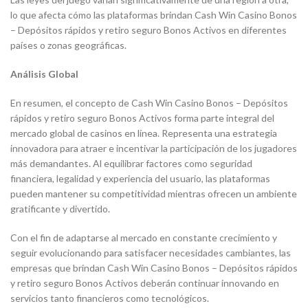
lo que afecta cómo las plataformas brindan Cash Win Casino Bonos
– Depósitos rápidos y retiro seguro Bonos Activos en diferentes
países o zonas geográficas.
Análisis Global
En resumen, el concepto de Cash Win Casino Bonos – Depósitos
rápidos y retiro seguro Bonos Activos forma parte integral del
mercado global de casinos en línea. Representa una estrategia
innovadora para atraer e incentivar la participación de los jugadores
más demandantes. Al equilibrar factores como seguridad
financiera, legalidad y experiencia del usuario, las plataformas
pueden mantener su competitividad mientras ofrecen un ambiente
gratificante y divertido.
Con el fin de adaptarse al mercado en constante crecimiento y
seguir evolucionando para satisfacer necesidades cambiantes, las
empresas que brindan Cash Win Casino Bonos – Depósitos rápidos
y retiro seguro Bonos Activos deberán continuar innovando en
servicios tanto financieros como tecnológicos.