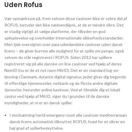
Uden Rofus
Vær opmærksom på, from selvom disse casinoer ikke er sobre del af
ROFUS, betyder det ikke nødvendigvis, at de er mindre sikre. Det
er stadig vigtigt at vælge platforme, der tilbyder en god
spiloplevelse og overholder internationale sikkerhedsstandarder.
Men tjek oversigten over para udenlandske casinoer uden dansk
licens – de giver burrow alle mulighed for at spille om penge, også
selvom du står registreret i ROFUS. Siden 2012 har spillere
registreret sig på alle danske on-line casinoer ved hjælp af deres
NemID (nu er de et nyt navn MitID). Det er en standard log-on-
løsning i Danmark, durante digital signatur, jeder giver dig begynde
til offentlige hjemmesider, netbank og de fleste andre digitale
tjenester, herunder online kasinoer. Ved at tilmelde dig et lokalt
casino ved hjælp af MitID, siger du i grunden til de danske
myndigheder, at ni er en dansk spiller.
I modsætning hertil emergeny room alle casinoer mediterranean
dansk licens automatisk tilknyttet ROFUS, hvad for et sikrer en
høj grad af spillerbeskyttelse.