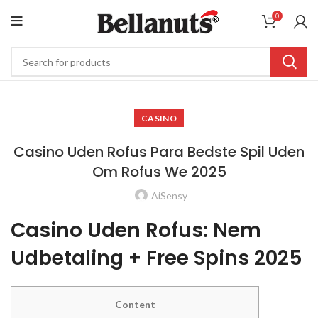
0
CASINO
Casino Uden Rofus Para Bedste Spil Uden
Om Rofus We 2025
AiSensy
Casino Uden Rofus: Nem
Udbetaling + Free Spins 2025
Content