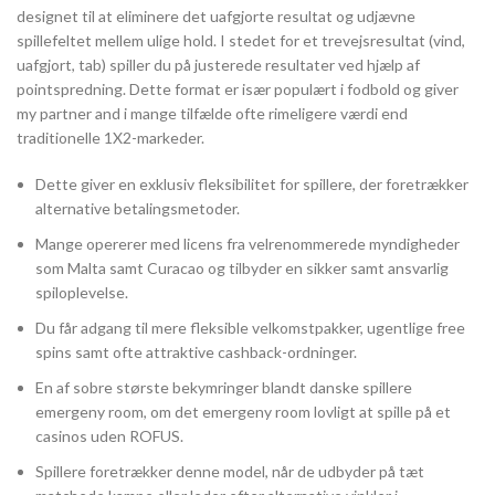
designet til at eliminere det uafgjorte resultat og udjævne
spillefeltet mellem ulige hold. I stedet for et trevejsresultat (vind,
uafgjort, tab) spiller du på justerede resultater ved hjælp af
pointspredning. Dette format er især populært i fodbold og giver
my partner and i mange tilfælde ofte rimeligere værdi end
traditionelle 1X2-markeder.
Dette giver en exklusiv fleksibilitet for spillere, der foretrækker
alternative betalingsmetoder.
Mange opererer med licens fra velrenommerede myndigheder
som Malta samt Curacao og tilbyder en sikker samt ansvarlig
spiloplevelse.
Du får adgang til mere fleksible velkomstpakker, ugentlige free
spins samt ofte attraktive cashback-ordninger.
En af sobre største bekymringer blandt danske spillere
emergeny room, om det emergeny room lovligt at spille på et
casinos uden ROFUS.
Spillere foretrækker denne model, når de udbyder på tæt