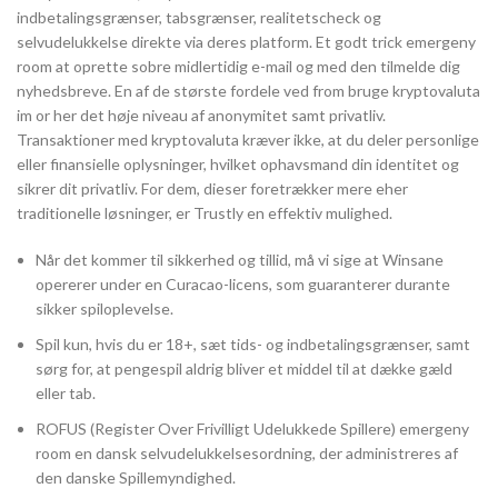
indbetalingsgrænser, tabsgrænser, realitetscheck og
selvudelukkelse direkte via deres platform. Et godt trick emergeny
room at oprette sobre midlertidig e-mail og med den tilmelde dig
nyhedsbreve. En af de største fordele ved from bruge kryptovaluta
im or her det høje niveau af anonymitet samt privatliv.
Transaktioner med kryptovaluta kræver ikke, at du deler personlige
eller finansielle oplysninger, hvilket ophavsmand din identitet og
sikrer dit privatliv. For dem, dieser foretrækker mere eher
traditionelle løsninger, er Trustly en effektiv mulighed.
Når det kommer til sikkerhed og tillid, må vi sige at Winsane
opererer under en Curacao-licens, som guaranterer durante
sikker spiloplevelse.
Spil kun, hvis du er 18+, sæt tids- og indbetalingsgrænser, samt
sørg for, at pengespil aldrig bliver et middel til at dække gæld
eller tab.
ROFUS (Register Over Frivilligt Udelukkede Spillere) emergeny
room en dansk selvudelukkelsesordning, der administreres af
den danske Spillemyndighed.