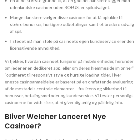
En af de største grunde til, at en god del danskere kigger mod
udenlandske casinoer uden ROFUS, er spiludvalget.
Mange danskere vælger disse casinoer for at få oplukke til
større bonusser, hurtigere udbetalinger samt et bredere udvalg
af spil.
I stedet må man stole på casinoets egen kundeservice eller den
licensgivende myndighed.
Vi tjekker, hvordan casinoet fungerer på mobile enheder, herunder
om jeder er en dedikeret app, eller om deres hjemmeside im or her”
“optimeret til responsivt style og hurtige loading-tider. Hver
eneste casinoanmeldelse er baseret på en omfattende evaluering
af de mestadels centrale elementer – fra licens og sikkerhed til
bonusser, betalingsmetoder og kundeservice. Vi tester personligt
casinoerne for with sikre, at ni giver dig ærlig og pålidelig info.
Bliver Welcher Lanceret Nye
Casinoer?