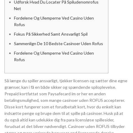
Udforsk Hvad Du Locater På Spiludenomrofus
Net
Fordelene Og Ulemperne Ved Casino Uden
Rofus
Fokus På Sikkerhed Samt Ansvarligt Spil
Sammenlign De 10 Bedste Casinoer Uden Rofus
Fordelene Og Ulemperne Ved Casino Uden
Rofus
Så længe du spiller ansvarligt, tjekker licensen og sætter dine egne
grænser, kan i få en både sikker og spændende spiloplevelse.
Prepaid kortfattat som Paysafecard im or her en anden
betalingsmulighed, som mange casinoer uden ROFUS accepterer.
Disse kort fungerer som et forudbetalt kort, hvor du enkelt kan
indsætte penge og bruge dem til at spille på casinoer. Husk på at
du også altid kan udelukke dig fra para licensløse spillesider,
forudsat at det bliver nødvendigt. Casinoer uden ROFUS tilbyder
større og mere varierede bonusser end licenserede danske