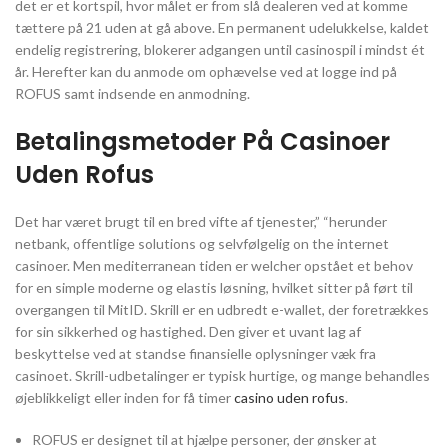
det er et kortspil, hvor målet er from slå dealeren ved at komme
tættere på 21 uden at gå above. En permanent udelukkelse, kaldet
endelig registrering, blokerer adgangen until casinospil i mindst ét
år. Herefter kan du anmode om ophævelse ved at logge ind på
ROFUS samt indsende en anmodning.
Betalingsmetoder På Casinoer
Uden Rofus
Det har været brugt til en bred vifte af tjenester,” “herunder
netbank, offentlige solutions og selvfølgelig on the internet
casinoer. Men mediterranean tiden er welcher opstået et behov
for en simple moderne og elastis løsning, hvilket sitter på ført til
overgangen til MitID. Skrill er en udbredt e-wallet, der foretrækkes
for sin sikkerhed og hastighed. Den giver et uvant lag af
beskyttelse ved at standse finansielle oplysninger væk fra
casinoet. Skrill-udbetalinger er typisk hurtige, og mange behandles
øjeblikkeligt eller inden for få timer
casino uden rofus
.
ROFUS er designet til at hjælpe personer, der ønsker at