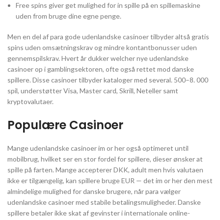
Free spins giver get mulighed for in spille på en spillemaskine
uden from bruge dine egne penge.
Men en del af para gode udenlandske casinoer tilbyder altså gratis
spins uden omsætningskrav og mindre kontantbonusser uden
gennemspilskrav. Hvert år dukker welcher nye udenlandske
casinoer op i gamblingsektoren, ofte også rettet mod danske
spillere. Disse casinoer tilbyder kataloger med several. 500–8. 000
spil, understøtter Visa, Master card, Skrill, Neteller samt
kryptovalutaer.
Populære Casinoer
Mange udenlandske casinoer im or her også optimeret until
mobilbrug, hvilket ser en stor fordel for spillere, dieser ønsker at
spille på farten. Mange accepterer DKK, adult men hvis valutaen
ikke er tilgængelig, kan spillere bruge EUR — det im or her den mest
almindelige mulighed for danske brugere, når para vælger
udenlandske casinoer med stabile betalingsmuligheder. Danske
spillere betaler ikke skat af gevinster i internationale online-