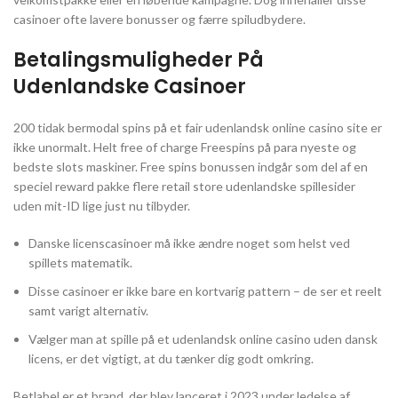
casinoer ofte lavere bonusser og færre spiludbydere.
Betalingsmuligheder På
Udenlandske Casinoer
200 tidak bermodal spins på et fair udenlandsk online casino site er
ikke unormalt. Helt free of charge Freespins på para nyeste og
bedste slots maskiner. Free spins bonussen indgår som del af en
speciel reward pakke flere retail store udenlandske spillesider
uden mit-ID lige just nu tilbyder.
Danske licenscasinoer må ikke ændre noget som helst ved
spillets matematik.
Disse casinoer er ikke bare en kortvarig pattern – de ser et reelt
samt varigt alternativ.
Vælger man at spille på et udenlandsk online casino uden dansk
licens, er det vigtigt, at du tænker dig godt omkring.
Betlabel er et brand, der blev lanceret i 2023 under ledelse af