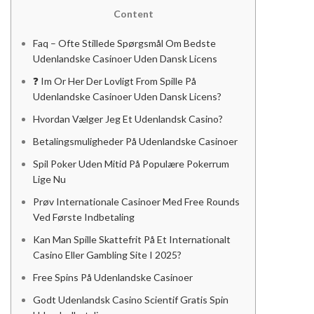
Content
Faq – Ofte Stillede Spørgsmål Om Bedste
Udenlandske Casinoer Uden Dansk Licens
❓ Im Or Her Der Lovligt From Spille På
Udenlandske Casinoer Uden Dansk Licens?
Hvordan Vælger Jeg Et Udenlandsk Casino?
Betalingsmuligheder På Udenlandske Casinoer
Spil Poker Uden Mitid På Populære Pokerrum
Lige Nu
Prøv Internationale Casinoer Med Free Rounds
Ved Første Indbetaling
Kan Man Spille Skattefrit På Et Internationalt
Casino Eller Gambling Site I 2025?
Free Spins På Udenlandske Casinoer
Godt Udenlandsk Casino Scientif Gratis Spin