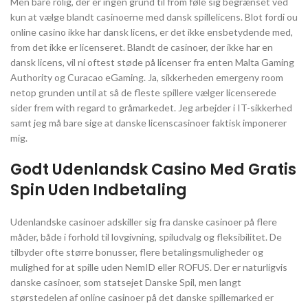
Men bare rolig, der er ingen grund til from føle sig begrænset ved
kun at vælge blandt casinoerne med dansk spillelicens. Blot fordi ou
online casino ikke har dansk licens, er det ikke ensbetydende med,
from det ikke er licenseret. Blandt de casinoer, der ikke har en
dansk licens, vil ni oftest støde på licenser fra enten Malta Gaming
Authority og Curacao eGaming. Ja, sikkerheden emergeny room
netop grunden until at så de fleste spillere vælger licenserede
sider frem with regard to gråmarkedet. Jeg arbejder i IT-sikkerhed
samt jeg må bare sige at danske licenscasinoer faktisk imponerer
mig.
Godt Udenlandsk Casino Med Gratis
Spin Uden Indbetaling
Udenlandske casinoer adskiller sig fra danske casinoer på flere
måder, både i forhold til lovgivning, spiludvalg og fleksibilitet. De
tilbyder ofte større bonusser, flere betalingsmuligheder og
mulighed for at spille uden NemID eller ROFUS. Der er naturligvis
danske casinoer, som statsejet Danske Spil, men langt
størstedelen af online casinoer på det danske spillemarked er