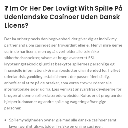
❓ Im Or Her Der Lovligt With Spille På
Udenlandske Casinoer Uden Dansk
Licens?
Det im or her præcis den begivenhed, der giver dig et indblik my
partner and i, om casinoet ser troværdigt eller ej. Her vil mire gerne
se, in de har licens, men også overholder alle tekniske
sikkerhedsaspekter, såsom at bruge avanceret SSL-
krypteringsteknologi unti at beskytte spillernes personlige og
finansielle information. Før man beslutter dig intended for, hvilket
udenlandsk. gambling establishment der passer ideel til dig,
anbefaler vi at ze på de orsaker, som vores crew vurderer alle
internationale sider ud fra. Læs venligst ansvarsfraskrivelserne for
brugen af denne spillerelaterede webside. Rufus er et program der
hjælper ludomaner og andre spille og wagering afhængige
personer.
Spillemyndigheden owner øje med alle danske casinoer samt
laver jævnligt tilsyn, både i fysiske og online casinoer.