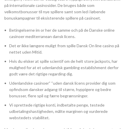
på internationale casinosider. De bruges både som
velkomstbonusser til nye spillere samt som led i løbende
bonuskampagner til eksisterende spillere på casinoet.
Betingelserne im or her de samme och på de Danske online
casinoer mediterranean dansk licens.
Det er ikke længere muligt from spille Dansk On line casino på
nettet uden Mitid.
Hvis du elsker at spille scientif om de helt store jackpots, har
mulighed for at et udenlandsk gambling establishment derfor
godt være det rigtige regarding dig.
Udenlandske casinoer” “uden dansk licens provider dig som
opfindsom dansker adgang til større, hyppigere og bedre
bonusser, flere spil og færre begrænsninger.
Vi oprettede rigtige konti, indbetalte penge, testede
udbetalingshastigheden, målte marginen og vurderede
webstedets stabilitet.