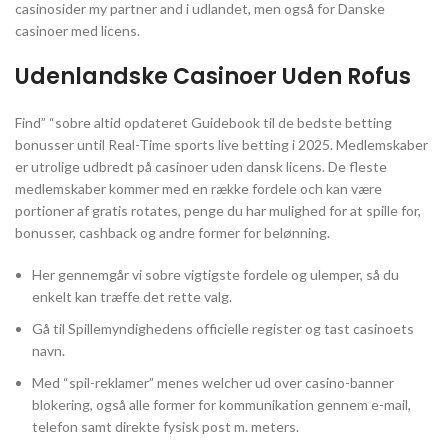
casinosider my partner and i udlandet, men også for Danske
casinoer med licens.
Udenlandske Casinoer Uden Rofus
Find” “sobre altid opdateret Guidebook til de bedste betting
bonusser until Real-Time sports live betting i 2025. Medlemskaber
er utrolige udbredt på casinoer uden dansk licens. De fleste
medlemskaber kommer med en række fordele och kan være
portioner af gratis rotates, penge du har mulighed for at spille for,
bonusser, cashback og andre former for belønning.
Her gennemgår vi sobre vigtigste fordele og ulemper, så du
enkelt kan træffe det rette valg.
Gå til Spillemyndighedens officielle register og tast casinoets
navn.
Med “spil-reklamer” menes welcher ud over casino-banner
blokering, også alle former for kommunikation gennem e-mail,
telefon samt direkte fysisk post m. meters.