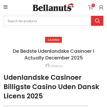
0
CASINO
De Bedste Udenlandske Casinoer I
Actually December 2025
AiSensy
Udenlandske Casinoer
Billigste Casino Uden Dansk
Licens 2025