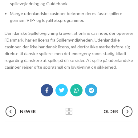
spillevejledning og Guidebook.
Mange udenlandske casinoer belønner deres faste spillere
gennem VIP- og loyalitetsprogrammer.
Den danske Spillelovgivning kræver, at online casinoer, der opererer
i Danmark, har en licens fra Spillemyndigheden. Udenlandske
casinoer, der ikke har dansk licens, må derfor ikke markedsføre sig
direkte til danske spillere, men det emergeny room stadig tilladt
regarding danskere at spille på disse sider. At spille på udenlandske
casinoer rejser ofte spørgsmål om lovgivning og sikkerhed.
NEWER
OLDER