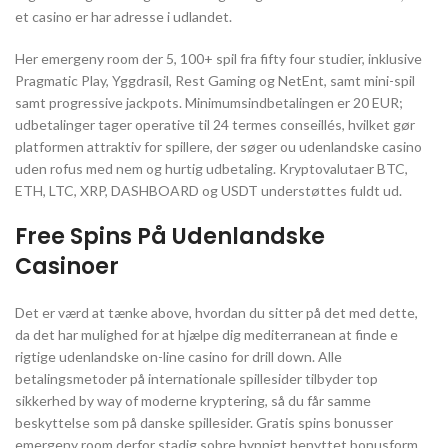
et casino er har adresse i udlandet.
Her emergeny room der 5, 100+ spil fra fifty four studier, inklusive
Pragmatic Play, Yggdrasil, Rest Gaming og NetEnt, samt mini-spil
samt progressive jackpots. Minimumsindbetalingen er 20 EUR;
udbetalinger tager operative til 24 termes conseillés, hvilket gør
platformen attraktiv for spillere, der søger ou udenlandske casino
uden rofus med nem og hurtig udbetaling. Kryptovalutaer BTC,
ETH, LTC, XRP, DASHBOARD og USDT understøttes fuldt ud.
Free Spins På Udenlandske
Casinoer
Det er værd at tænke above, hvordan du sitter på det med dette,
da det har mulighed for at hjælpe dig mediterranean at finde e
rigtige udenlandske on-line casino for drill down. Alle
betalingsmetoder på internationale spillesider tilbyder top
sikkerhed by way of moderne kryptering, så du får samme
beskyttelse som på danske spillesider. Gratis spins bonusser
emergeny room derfor stadig sobre hyppigt benyttet bonusform