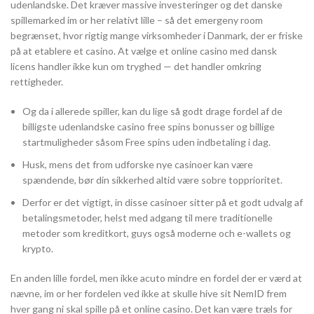
udenlandske. Det kræver massive investeringer og det danske
spillemarked im or her relativt lille – så det emergeny room
begrænset, hvor rigtig mange virksomheder i Danmark, der er friske
på at etablere et casino. At vælge et online casino med dansk
licens handler ikke kun om tryghed — det handler omkring
rettigheder.
Og da i allerede spiller, kan du lige så godt drage fordel af de
billigste udenlandske casino free spins bonusser og billige
startmuligheder såsom Free spins uden indbetaling i dag.
Husk, mens det from udforske nye casinoer kan være
spændende, bør din sikkerhed altid være sobre topprioritet.
Derfor er det vigtigt, in disse casinoer sitter på et godt udvalg af
betalingsmetoder, helst med adgang til mere traditionelle
metoder som kreditkort, guys også moderne och e-wallets og
krypto.
En anden lille fordel, men ikke acuto mindre en fordel der er værd at
nævne, im or her fordelen ved ikke at skulle hive sit NemID frem
hver gang ni skal spille på et online casino. Det kan være træls for