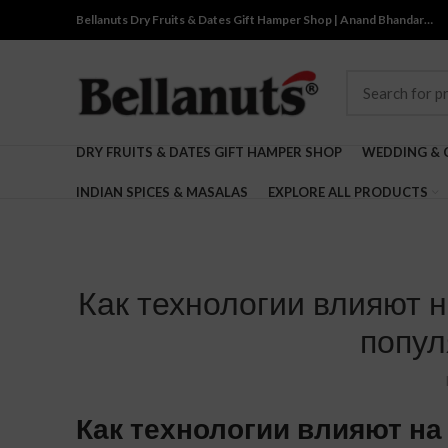
Bellanuts Dry Fruits & Dates Gift Hamper Shop | Anand Bhandar…
DRY FRUITS & DATES GIFT HAMPER SHOP
WEDDING & 
INDIAN SPICES & MASALAS
EXPLORE ALL PRODUCTS
Как технологии влияют н
попул
Как технологии влияют на