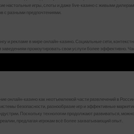
ие настольные игры, слоты и даже live-казино с живыми дилерам
ов с разными предпочтениями.
гу и рекламе в мире онлайн-казино. Социальные сети, контекст
 заведениям промоутировать свои услуги более эффективно. Ча
тслеживания поведения игроков и адаптации рекламных материа
мещенные в интернете, играют важную роль в формировании имид
ие онлайн-казино как неотъемлемой части развлечений в России
 системы безопасности, разнообразие игр и эффективные маркет
ндустрии. Поскольку технологии продолжают развиваться, можно
 реалии, предлагая игрокам всё более захватывающий опыт.