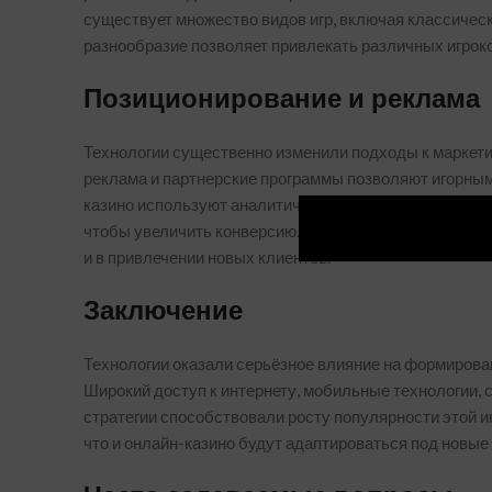
существует множество видов игр, включая классическ
разнообразие позволяет привлекать различных игрок
Позиционирование и реклама
Технологии существенно изменили подходы к маркетин
реклама и партнерские программы позволяют игорным
казино используют аналитические инструменты для о
чтобы увеличить конверсию. Отзывы и рейтинги, раз
и в привлечении новых клиентов.
Заключение
Технологии оказали серьёзное влияние на формирован
Широкий доступ к интернету, мобильные технологии,
стратегии способствовали росту популярности этой и
что и онлайн-казино будут адаптироваться под новые