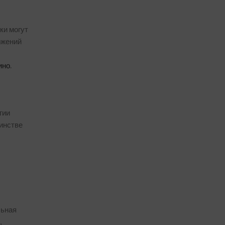
ки могут
ожений
ино
.
гии
инстве
льная
,