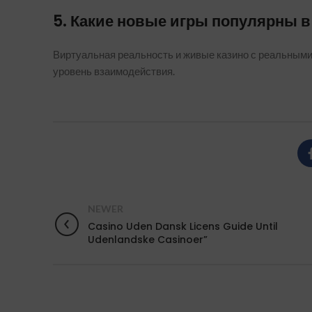
5. Какие новые игры популярны 
Виртуальная реальность и живые казино с реальными
уровень взаимодействия.
NEWER
Casino Uden Dansk Licens Guide Until
Udenlandske Casinoer”