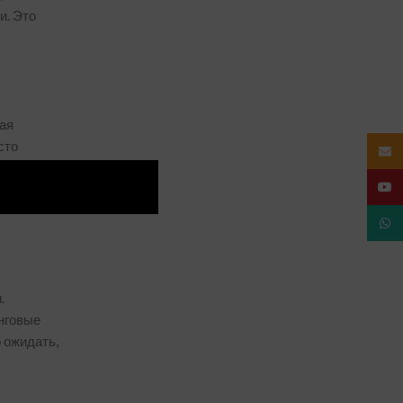
и. Это
ная
сто
Email
лов,
YouT
жа казино
What
.
инговые
 ожидать,