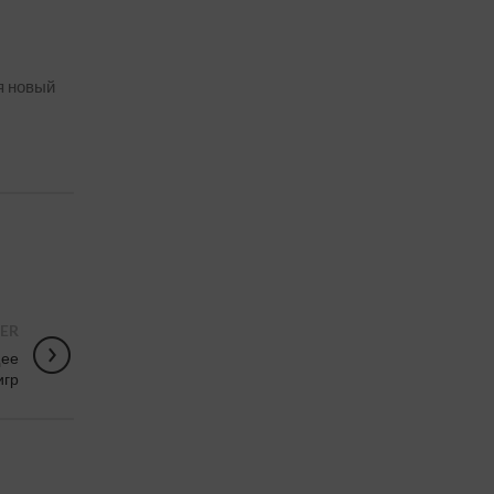
я новый
ER
щее
игр