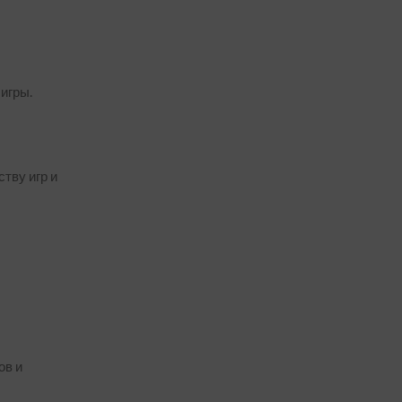
игры.
тву игр и
ов и