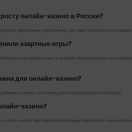
т росту онлайн-казино в России?
тернет, мобильные приложения, системы безопасности и новые 
менили азартные игры?
бное для них время и место, а также обеспечили доступ к множес
ажна для онлайн-казино?
оверие к казино, что важно для стабильного роста бизнеса.
онлайн-казино?
х сетях и через партнерские программы привлекают новых игрок