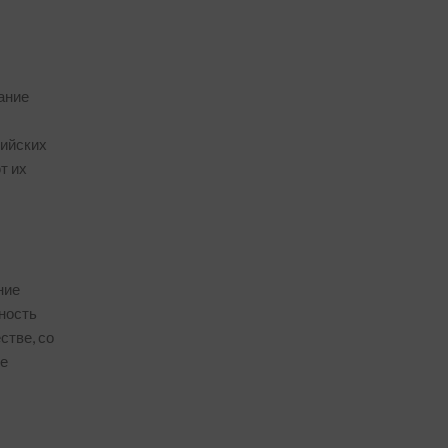
ание
сийских
т их
ние
ность
стве, со
ее