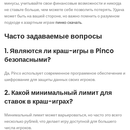
минусы, учитывайте свои финансовые возможности и никогда
не ставьте больше, чем можете себе позволить потерять. Удача
может быть на вашей стороне, но важно помнить о разумном
подходе к азартным играм
пинко скачать
.
Часто задаваемые вопросы
1. Являются ли краш-игры в Pinco
безопасными?
Да, Pinco использует современное программное обеспечение и
шифрование для защиты данных своих игроков.
2. Какой минимальный лимит для
ставок в краш-играх?
Минимальный лимит может варьироваться, но часто это всего
несколько рублей, что делает игру доступной для большего
числа игроков.