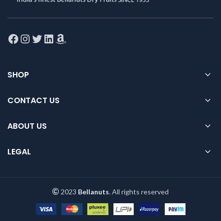
Facebook
Instagram
Twitter
LinkedIn
Amazon
SHOP
CONTACT US
ABOUT US
LEGAL
2023
Bellanuts
. All rights reserved