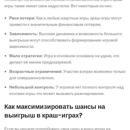
игры также имеет свои недостатки. Вот некоторые из них:
Риск потери:
Как и любые азартные игры, краш-игры могут
привести к значительным финансовым потерям.
Зависимость:
Высокая динамика и возможность большого
выигрыша могут способствовать формированию игровой
зависимости.
Мало стратегии:
Игра в основном основана на удаче, что
делает её менее предсказуемой.
Возрастные ограничения:
Участие в играх возможно только
для совершеннолетних.
Небольшой контроль:
У игроков нет полного контроля над
итогами игры, что может вызывать разочарование.
Как максимизировать шансы на
выигрыш в краш-играх?
Если вы решите попробовать свои силы в краш-играх на