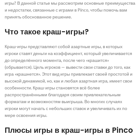
игры? В данной статье мы рассмотрим основные преимущества
и недостатки, связанные с играми в Pinco, чтобы помочь вам
принять обоснованное решение.
Что такое краш-игры?
Краш-игры представляют собой азартные игры, в которых
игроки ставят деньги на коэффициент, который увеличивается
до определённого момента, после чего «крашится»
(обрывается). Цель игроков — вывести свои ставки до того, как
игра «крашнется». Этот вид игры привлекает своей простотой и
высокой динамикой, но, как и любая азартная игра, имеет свои
особенности. Краш-игры становятся всё более
распространёнными благодаря своим привлекательным
форматам и возможностям выигрыша. Во многих случаях
игроки могут начать с небольших ставок и увеличивать их по
мере освоения игры.
Плюсы игры в краш-игры в Pinco