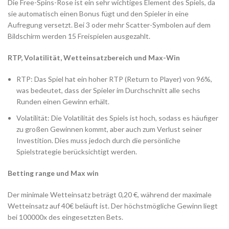
Die Free-Spins-Rose ist ein sehr wichtiges Element des Spiels, da
sie automatisch einen Bonus fügt und den Spieler in eine
Aufregung versetzt. Bei 3 oder mehr Scatter-Symbolen auf dem
Bildschirm werden 15 Freispielen ausgezahlt.
RTP, Volatilität, Wetteinsatzbereich und Max-Win
RTP: Das Spiel hat ein hoher RTP (Return to Player) von 96%,
was bedeutet, dass der Spieler im Durchschnitt alle sechs
Runden einen Gewinn erhält.
Volatilität: Die Volatilität des Spiels ist hoch, sodass es häufiger
zu großen Gewinnen kommt, aber auch zum Verlust seiner
Investition. Dies muss jedoch durch die persönliche
Spielstrategie berücksichtigt werden.
Betting range und Max win
Der minimale Wetteinsatz beträgt 0,20 €, während der maximale
Wetteinsatz auf 40€ beläuft ist. Der höchstmögliche Gewinn liegt
bei 100000x des eingesetzten Bets.