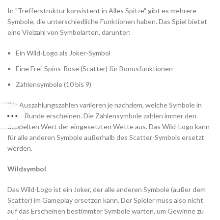
In "Trefferstruktur konsistent in Alles Spitze" gibt es mehrere
Symbole, die unterschiedliche Funktionen haben. Das Spiel bietet
eine Vielzahl von Symbolarten, darunter:
Ein Wild-Logo als Joker-Symbol
Eine Frei-Spins-Rose (Scatter) für Bonusfunktionen
Zahlensymbole (10 bis 9)
Die Auszahlungszahlen variieren je nachdem, welche Symbole in
einer Runde erscheinen. Die Zahlensymbole zahlen immer den
doppelten Wert der eingesetzten Wette aus. Das Wild-Logo kann
für alle anderen Symbole außerhalb des Scatter-Symbols ersetzt
werden.
Wildsymbol
Das Wild-Logo ist ein Joker, der alle anderen Symbole (außer dem
Scatter) im Gameplay ersetzen kann. Der Spieler muss also nicht
auf das Erscheinen bestimmter Symbole warten, um Gewinne zu