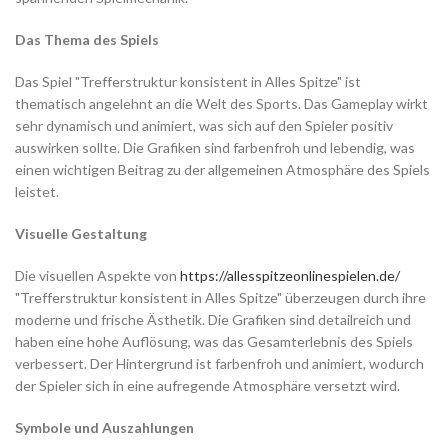
Das Thema des Spiels
Das Spiel "Trefferstruktur konsistent in Alles Spitze" ist
thematisch angelehnt an die Welt des Sports. Das Gameplay wirkt
sehr dynamisch und animiert, was sich auf den Spieler positiv
auswirken sollte. Die Grafiken sind farbenfroh und lebendig, was
einen wichtigen Beitrag zu der allgemeinen Atmosphäre des Spiels
leistet.
Visuelle Gestaltung
Die visuellen Aspekte von
https://allesspitzeonlinespielen.de/
"Trefferstruktur konsistent in Alles Spitze" überzeugen durch ihre
moderne und frische Ästhetik. Die Grafiken sind detailreich und
haben eine hohe Auflösung, was das Gesamterlebnis des Spiels
verbessert. Der Hintergrund ist farbenfroh und animiert, wodurch
der Spieler sich in eine aufregende Atmosphäre versetzt wird.
Symbole und Auszahlungen