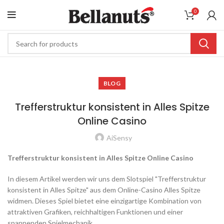
0
BLOG
Trefferstruktur konsistent in Alles Spitze
Online Casino
AiSensy
Trefferstruktur konsistent in Alles Spitze Online Casino
In diesem Artikel werden wir uns dem Slotspiel "Trefferstruktur
konsistent in Alles Spitze" aus dem Online-Casino Alles Spitze
widmen. Dieses Spiel bietet eine einzigartige Kombination von
attraktiven Grafiken, reichhaltigen Funktionen und einer
spannenden Spielmechanik.