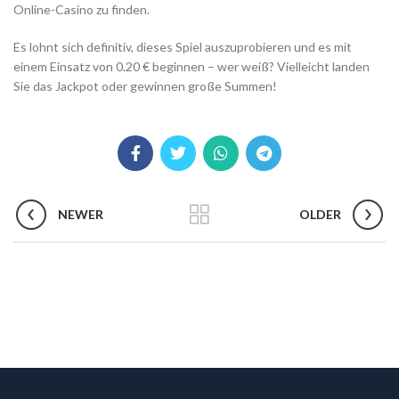
Online-Casino zu finden.
Es lohnt sich definitiv, dieses Spiel auszuprobieren und es mit
einem Einsatz von 0.20 € beginnen – wer weiß? Vielleicht landen
Sie das Jackpot oder gewinnen große Summen!
NEWER
OLDER