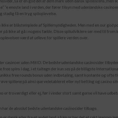
osider, så er en god del af dem mark uden dansk spillelicens, men ik
 “e eneste land i verden, der fører tilsyn med udenlandske casinoer
g stadig få en tryg spiloplevelse.
om ikke er blåstemplede af Spillemyndigheden. Men med en our god p
er på ikke at gå i nogens fælde. Disse spiludviklere ser med til from 
oplevelsen værd at udleve for spillere verden over.
ler casinoer uden MitID. De bedste udenlandske casinosider tilbyde
ree spins i dag, i et taltegn der kun ses på de billigste Internationa
nikke free rounds bonus uden indbetaling, samt kontante og ofte t
øve spillene på ainsi que veletableret eller nyt betting og casino sit
o er troværdigt eller ej, før i vinder stort samt gerne vil have udbet
un har de absolut bedste udenlandske casinosider tilbage.
 er dansk eller fra et andet land, så im or her det et rakt igenom leg