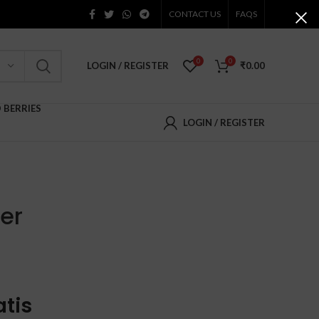
CONTACT US
FAQS
0
0
LOGIN / REGISTER
₹
0.00
D BERRIES
LOGIN / REGISTER
er
tis