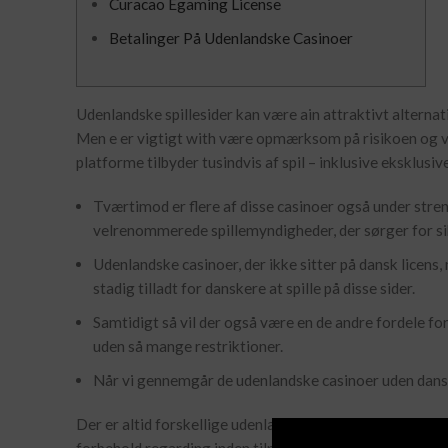
Curacao Egaming License
Betalinger På Udenlandske Casinoer
Udenlandske spillesider kan være ain attraktivt alternativ
Men e er vigtigt with være opmærksom på risikoen og v
platforme tilbyder tusindvis af spil – inklusive eksklusi
Tværtimod er flere af disse casinoer også under stren
velrenommerede spillemyndigheder, der sørger for si
Udenlandske casinoer, der ikke sitter på dansk licens,
stadig tilladt for danskere at spille på disse sider.
Samtidigt så vil der også være en de andre fordele for
uden så mange restriktioner.
Når vi gennemgår de udenlandske casinoer uden dansk li
Der er altid forskellige udenlandske betting sider uden 