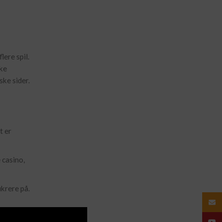
lere spil.
ke
ske sider.
t er
 casino,
ukrere på.
Email
e
YouT