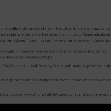
 for spillere, der ønsker større frihed, ofte rimeligere bonusser og f
ælge sider med høj sikkerhed og godkendt licens. Mange udenlands
ve spillemaskiner” “samt live casino-varianter, som ikke findes på dan
g regulering, ligesom danske operatører, og sitter på licenser fra
kkerhed samt spillerbeskyttelse.
 må derfor ikke markedsføre sig direkte until danske spillere, men de
 en ægte storspiller i at vælge et stort etablerede udenlandsk online
cens, så ser vi ikke kun på alt det super, som danske spillere kan l
licens som ni fuldstændigt bør undgå, eller som du i bør tage åbenlys