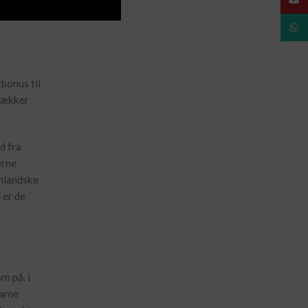
o og
What
bonus til
trækker
d fra
erne
enlandske
 er de
m på. I
nfame