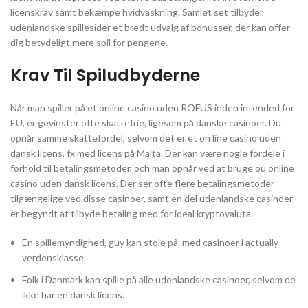
licenskrav samt bekæmpe hvidvaskning. Samlet set tilbyder
udenlandske spillesider et bredt udvalg af bonusser, der kan offer
dig betydeligt mere spil for pengene.
Krav Til Spiludbyderne
Når man spiller på et online casino uden ROFUS inden intended for
EU, er gevinster ofte skattefrie, ligesom på danske casinoer. Du
opnår samme skattefordel, selvom det er et on line casino uden
dansk licens, fx med licens på Malta. Der kan være nogle fordele i
forhold til betalingsmetoder, och man opnår ved at bruge ou online
casino uden dansk licens. Der ser ofte flere betalingsmetoder
tilgængelige ved disse casinoer, samt en del udenlandske casinoer
er begyndt at tilbyde betaling med for ideal kryptovaluta.
En spillemyndighed, guy kan stole på, med casinoer i actually
verdensklasse.
Folk i Danmark kan spille på alle udenlandske casinoer, selvom de
ikke har en dansk licens.