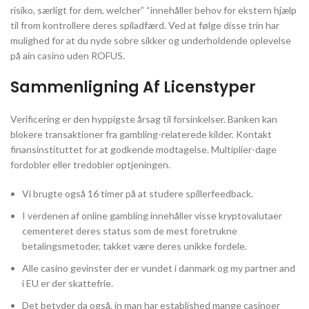
risiko, særligt for dem, welcher” “innehåller behov for ekstern hjælp
til from kontrollere deres spiladfærd. Ved at følge disse trin har
mulighed for at du nyde sobre sikker og underholdende oplevelse
på ain casino uden ROFUS.
Sammenligning Af Licenstyper
Verificering er den hyppigste årsag til forsinkelser. Banken kan
blokere transaktioner fra gambling-relaterede kilder. Kontakt
finansinstituttet for at godkende modtagelse. Multiplier-dage
fordobler eller tredobler optjeningen.
Vi brugte også 16 timer på at studere spillerfeedback.
I verdenen af online gambling innehåller visse kryptovalutaer
cementeret deres status som de mest foretrukne
betalingsmetoder, takket være deres unikke fordele.
Alle casino gevinster der er vundet i danmark og my partner and
i EU er der skattefrie.
Det betyder da også, in man har established mange casinoer