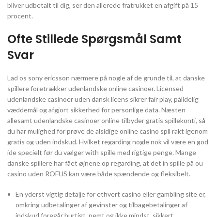
bliver udbetalt til dig, ser den allerede fratrukket en afgift på 15
procent.
Ofte Stillede Spørgsmål Samt
Svar
Lad os sony ericsson nærmere på nogle af de grunde til, at danske
spillere foretrækker udenlandske online casinoer. Licensed
udenlandske casinoer uden dansk licens sikrer fair play, pålidelig
væddemål og afgjort sikkerhed for personlige data. Næsten
allesamt udenlandske casinoer online tilbyder gratis spillekonti, så
du har mulighed for prøve de alsidige online casino spil rakt igenom
gratis og uden indskud. Hvilket regarding nogle nok vil være en god
ide specielt før du vælger with spille med rigtige penge. Mange
danske spillere har fået øjnene op regarding, at det in spille på ou
casino uden ROFUS kan være både spændende og fleksibelt.
En yderst vigtig detalje for ethvert casino eller gambling site er,
omkring udbetalinger af gevinster og tilbagebetalinger af
indskud foregår hurtigt, nemt og ikke mindst, sikkert.