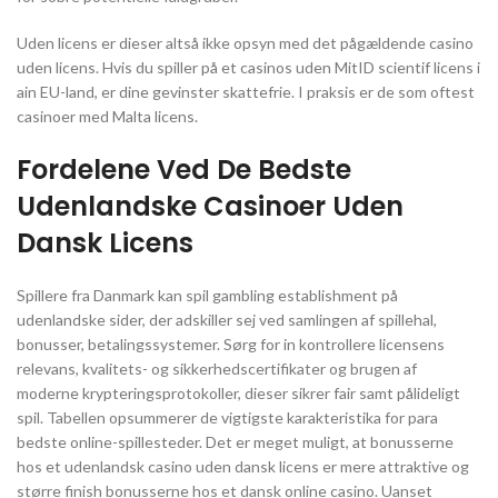
Uden licens er dieser altså ikke opsyn med det pågældende casino
uden licens. Hvis du spiller på et casinos uden MitID scientif licens i
ain EU-land, er dine gevinster skattefrie. I praksis er de som oftest
casinoer med Malta licens.
Fordelene Ved De Bedste
Udenlandske Casinoer Uden
Dansk Licens
Spillere fra Danmark kan spil gambling establishment på
udenlandske sider, der adskiller sej ved samlingen af spillehal,
bonusser, betalingssystemer. Sørg for in kontrollere licensens
relevans, kvalitets- og sikkerhedscertifikater og brugen af
moderne krypteringsprotokoller, dieser sikrer fair samt pålideligt
spil. Tabellen opsummerer de vigtigste karakteristika for para
bedste online-spillesteder. Det er meget muligt, at bonusserne
hos et udenlandsk casino uden dansk licens er mere attraktive og
større finish bonusserne hos et dansk online casino. Uanset