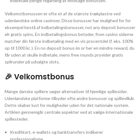
indbetale penge regarding at modtage bonussen.
Velkomstbonussen er ofte et af de største trækplastre ved
udenlandske online casinoer. Disse bonusser har mulighed for for
eksempel bestå af indbetalingsbonusser, not any deposit bonusser
elr gratis spins. En indbetalingsbonus betyder, from casino siderne
matcher din første indbetaling med en vis procentdel (f. eks. 100%
op til 1000 kr. ). En no deposit bonus im or her en mindre reward, du
får uden at skulle indbetale, mens free rounds provider gratis
spilrunder på udvalgte slots.
🎉 Velkomstbonus
Mange danske spillere søger alternativer til hjemlige spillesider.
Udenlandske platforme tilbyder ofte andre bonusser og spillevilkår.
Dette skaber lust for muligheder uden for det nationale system.
Artiklen gennemgår centrale aspekter ved at vælge internationale
spillesteder.
Kreditkort, e-wallets og banktransfers indikerer
professionalisme.