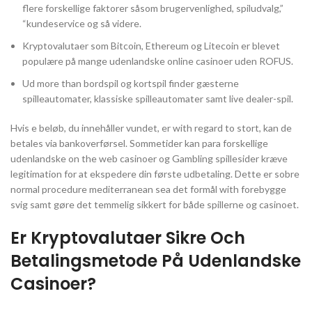
flere forskellige faktorer såsom brugervenlighed, spiludvalg,”
“kundeservice og så videre.
Kryptovalutaer som Bitcoin, Ethereum og Litecoin er blevet
populære på mange udenlandske online casinoer uden ROFUS.
Ud more than bordspil og kortspil finder gæsterne
spilleautomater, klassiske spilleautomater samt live dealer-spil.
Hvis e beløb, du innehåller vundet, er with regard to stort, kan de
betales via bankoverførsel. Sommetider kan para forskellige
udenlandske on the web casinoer og Gambling spillesider kræve
legitimation for at ekspedere din første udbetaling. Dette er sobre
normal procedure mediterranean sea det formål with forebygge
svig samt gøre det temmelig sikkert for både spillerne og casinoet.
Er Kryptovalutaer Sikre Och
Betalingsmetode På Udenlandske
Casinoer?