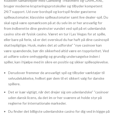
Klubben samarbejder med Gambling Treatment og GAMCARE,
bruger moderne krypteringsprotokoller og tilbyder kompetent
24/7 support. Ud over bordspil og kortspil finder gæsterne
spilleautomater, klassiske spilleautomater samt live dealer-spil. Du
skal også være opmærksom på at du selv im or her ansvarlig for
from indberette dine gevinster vundet ved spil på et udenlandsk
casino site elr fysisk casino. Været en tur i Las Vegas for at spille,
eller bare på ferie, så er det overskud du har haft på dine casinospil
skattepligtige. Husk, males det at udforske” “nye casinoer kan
være spændende, bør din sikkerhed altid være en topprioritet. Ved
at udføre sobre omhyggelig og grundig undersøgelse inden i
spiller, kan i hjælpe med in sikre en positiv og sikker spilleoplevelse.
Derudover fremmer de ansvarligt spil og tilbyder værktøjer til
selvudelukkelse, hvilket gør dem til et sikkert valg for danske
spillere.
Det er især vigtigt, når det drejer sig om udenlandske” “casinoer
uden dansk licens, da det im or her sværere at holde styr på
reglerne for internationale markeder.
Du finder det billigste udenlandske casino for dig ved in kigge på