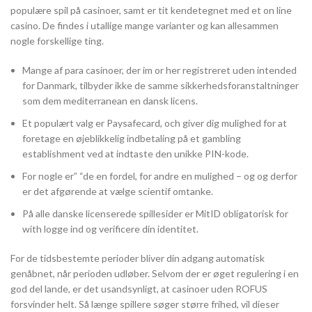
populære spil på casinoer, samt er tit kendetegnet med et on line
casino. De findes i utallige mange varianter og kan allesammen
nogle forskellige ting.
Mange af para casinoer, der im or her registreret uden intended
for Danmark, tilbyder ikke de samme sikkerhedsforanstaltninger
som dem mediterranean en dansk licens.
Et populært valg er Paysafecard, och giver dig mulighed for at
foretage en øjeblikkelig indbetaling på et gambling
establishment ved at indtaste den unikke PIN-kode.
For nogle er” “de en fordel, for andre en mulighed – og og derfor
er det afgørende at vælge scientif omtanke.
På alle danske licenserede spillesider er MitID obligatorisk for
with logge ind og verificere din identitet.
For de tidsbestemte perioder bliver din adgang automatisk
genåbnet, når perioden udløber. Selvom der er øget regulering i en
god del lande, er det usandsynligt, at casinoer uden ROFUS
forsvinder helt. Så længe spillere søger større frihed, vil dieser