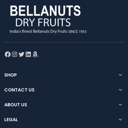
Facebook
Instagram
Twitter
LinkedIn
Amazon
SHOP
CONTACT US
ABOUT US
LEGAL