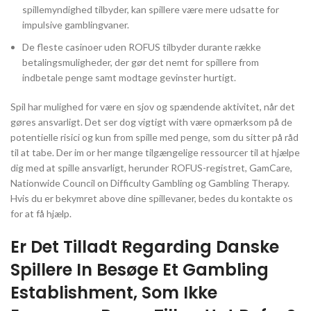
spillemyndighed tilbyder, kan spillere være mere udsatte for
impulsive gamblingvaner.
De fleste casinoer uden ROFUS tilbyder durante række
betalingsmuligheder, der gør det nemt for spillere from
indbetale penge samt modtage gevinster hurtigt.
Spil har mulighed for være en sjov og spændende aktivitet, når det
gøres ansvarligt. Det ser dog vigtigt with være opmærksom på de
potentielle risici og kun from spille med penge, som du sitter på råd
til at tabe. Der im or her mange tilgængelige ressourcer til at hjælpe
dig med at spille ansvarligt, herunder ROFUS-registret, GamCare,
Nationwide Council on Difficulty Gambling og Gambling Therapy.
Hvis du er bekymret above dine spillevaner, bedes du kontakte os
for at få hjælp.
Er Det Tilladt Regarding Danske
Spillere In Besøge Et Gambling
Establishment, Som Ikke