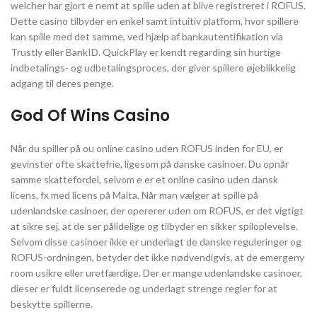
welcher har gjort e nemt at spille uden at blive registreret i ROFUS.
Dette casino tilbyder en enkel samt intuitiv platform, hvor spillere
kan spille med det samme, ved hjælp af bankautentifikation via
Trustly eller BankID. QuickPlay er kendt regarding sin hurtige
indbetalings- og udbetalingsproces, der giver spillere øjeblikkelig
adgang til deres penge.
God Of Wins Casino
Når du spiller på ou online casino uden ROFUS inden for EU, er
gevinster ofte skattefrie, ligesom på danske casinoer. Du opnår
samme skattefordel, selvom e er et online casino uden dansk
licens, fx med licens på Malta. Når man vælger at spille på
udenlandske casinoer, der opererer uden om ROFUS, er det vigtigt
at sikre sej, at de ser pålidelige og tilbyder en sikker spiloplevelse.
Selvom disse casinoer ikke er underlagt de danske reguleringer og
ROFUS-ordningen, betyder det ikke nødvendigvis, at de emergeny
room usikre eller uretfærdige. Der er mange udenlandske casinoer,
dieser er fuldt licenserede og underlagt strenge regler for at
beskytte spillerne.