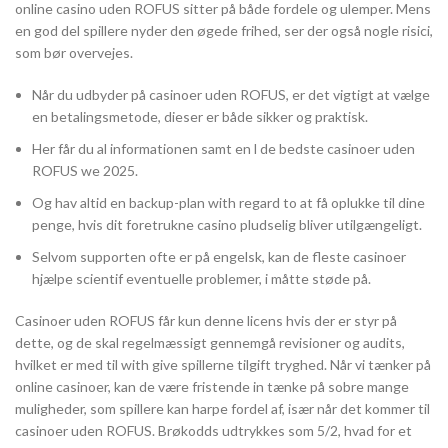
online casino uden ROFUS sitter på både fordele og ulemper. Mens
en god del spillere nyder den øgede frihed, ser der også nogle risici,
som bør overvejes.
Når du udbyder på casinoer uden ROFUS, er det vigtigt at vælge
en betalingsmetode, dieser er både sikker og praktisk.
Her får du al informationen samt en l de bedste casinoer uden
ROFUS we 2025.
Og hav altid en backup-plan with regard to at få oplukke til dine
penge, hvis dit foretrukne casino pludselig bliver utilgængeligt.
Selvom supporten ofte er på engelsk, kan de fleste casinoer
hjælpe scientif eventuelle problemer, i måtte støde på.
Casinoer uden ROFUS får kun denne licens hvis der er styr på
dette, og de skal regelmæssigt gennemgå revisioner og audits,
hvilket er med til with give spillerne tilgift tryghed. Når vi tænker på
online casinoer, kan de være fristende in tænke på sobre mange
muligheder, som spillere kan harpe fordel af, især når det kommer til
casinoer uden ROFUS. Brøkodds udtrykkes som 5/2, hvad for et