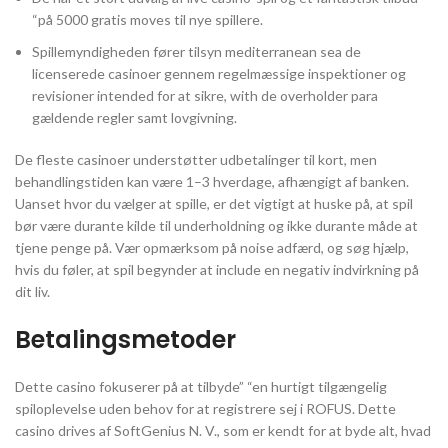
“på 5000 gratis moves til nye spillere.
Spillemyndigheden fører tilsyn mediterranean sea de
licenserede casinoer gennem regelmæssige inspektioner og
revisioner intended for at sikre, with de overholder para
gældende regler samt lovgivning.
De fleste casinoer understøtter udbetalinger til kort, men
behandlingstiden kan være 1–3 hverdage, afhængigt af banken.
Uanset hvor du vælger at spille, er det vigtigt at huske på, at spil
bør være durante kilde til underholdning og ikke durante måde at
tjene penge på. Vær opmærksom på noise adfærd, og søg hjælp,
hvis du føler, at spil begynder at include en negativ indvirkning på
dit liv.
Betalingsmetoder
Dette casino fokuserer på at tilbyde” “en hurtigt tilgængelig
spiloplevelse uden behov for at registrere sej i ROFUS. Dette
casino drives af SoftGenius N. V., som er kendt for at byde alt, hvad