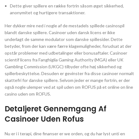
Dette giver spillere en række fortrin såsom øget sikkerhed,
anonymitet og hurtigere transaktioner.
Her dykker mire ned i nogle af de mestadels spillede casinospil
blandt danske spillere. Casinoer uden dansk licens er ikke
underlagt de samme modulator som danske spillesider. Dette
betyder, from der kan være færre klagemuligheder, forudsat at der
opstår problemer med udbetalinger eller bonusaftaler. Casinoer
scientif licens fra Fanghiglia Gaming Authority (MGA) eller UK
Gambling Commission (UKGC) tilbyder ofte høj sikkerhed og
spillerbeskyttelse. Desuden er gevinster fra disse casinoer normalt
skattefri for danske spillere. Selvom jeder er mange fortrin, er der
også nogle ulemper ved at spil uden om ROFUS på et online on line
casino uden om ROFUS.
Detaljeret Gennemgang Af
Casinoer Uden Rofus
Nu er i i terapi, dine finanser er we orden, og du har lyst unti en