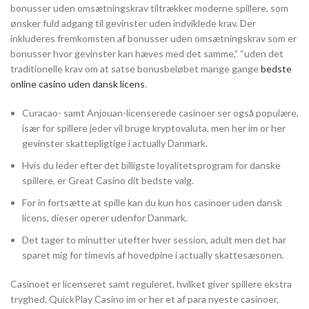
bonusser uden omsætningskrav tiltrækker moderne spillere, som
ønsker fuld adgang til gevinster uden indviklede krav. Der
inkluderes fremkomsten af ​​bonusser uden omsætningskrav som er
bonusser hvor gevinster kan hæves med det samme,” “uden det
traditionelle krav om at satse bonusbeløbet mange gange
bedste
online casino uden dansk licens
.
Curacao- samt Anjouan-licenserede casinoer ser også populære,
især for spillere jeder vil bruge kryptovaluta, men her im or her
gevinster skattepligtige i actually Danmark.
Hvis du leder efter det billigste loyalitetsprogram for danske
spillere, er Great Casino dit bedste valg.
For in fortsætte at spille kan du kun hos casinoer uden dansk
licens, dieser operer udenfor Danmark.
Det tager to minutter utefter hver session, adult men det har
sparet mig for timevis af hovedpine i actually skattesæsonen.
Casinoet er licenseret samt reguleret, hvilket giver spillere ekstra
tryghed. QuickPlay Casino im or her et af para nyeste casinoer,