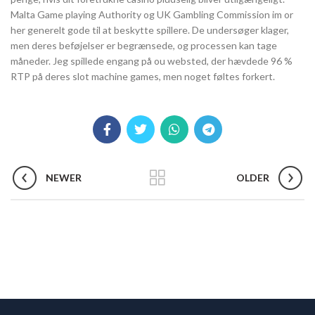
Malta Game playing Authority og UK Gambling Commission im or
her generelt gode til at beskytte spillere. De undersøger klager,
men deres beføjelser er begrænsede, og processen kan tage
måneder. Jeg spillede engang på ou websted, der hævdede 96 %
RTP på deres slot machine games, men noget føltes forkert.
NEWER
OLDER