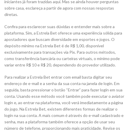
iniciantes já foram trazidas aqui. Mas se ainda houver perguntas
sobre casa, esclareça a partir de agora com nossas respostas
diretas.
Confira para esclarecer suas dúvidas e entender mais sobre a
plataforma. Sim, a Estrela Bet oferece uma experiência sólida para
apostadores que buscam diversidade em esportes e jogos. O
depósito mínimo na Estrela Bet é de R$ 1,00, disponível
exclusivamente para transações via Pix. Para outros métodos,
como transferência bancária ou carteiras virtuais, o mínimo pode
variar entre R$ 10 e R$ 20, dependendo do provedor utilizado.
Para realizar a Estrela Bet entrar com email basta digitar seu
endereço de e-mail e a senha da sua conta na janela de login. Em
seguida, basta pressionar o botão “Entrar” para fazer login em sua
conta. Usando esse método você também pode executar o aviator
login e, ao entrar na plataforma, você verá imediatamente a página
do jogo. Na Estrela Bet, existem diferentes formas de realizar o
login na sua conta. A mais comum é através do e-mail cadastrado e
senha, mas a plataforma também oferece a opção de usar seu
número de telefone, proporcionando mais praticidade. Revise os