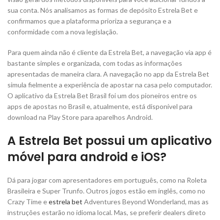
sua conta. Nós analisamos as formas de depósito Estrela Bet e
confirmamos que a plataforma prioriza a segurança e a
conformidade com a nova legislação.
Para quem ainda não é cliente da Estrela Bet, a navegação via app é
bastante simples e organizada, com todas as informações
apresentadas de maneira clara. A navegação no app da Estrela Bet
simula fielmente a experiência de apostar na casa pelo computador.
O aplicativo da Estrela Bet Brasil foi um dos pioneiros entre os
apps de apostas no Brasil e, atualmente, está disponível para
download na Play Store para aparelhos Android.
A Estrela Bet possui um aplicativo
móvel para android e iOS?
Dá para jogar com apresentadores em português, como na Roleta
Brasileira e Super Trunfo. Outros jogos estão em inglês, como no
Crazy Time e
estrela bet
Adventures Beyond Wonderland, mas as
instruções estarão no idioma local. Mas, se preferir dealers direto