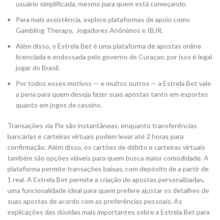
usuário simplificada, mesmo para quem está começando.
Para mais assistência, explore plataformas de apoio como
Gambling Therapy, Jogadores Anônimos e IBJR.
Além disso, o Estrela Bet é uma plataforma de apostas online
licenciada e endossada pelo governo de Curaçao, por isso é legal
jogar do Brasil.
Por todos esses motivos — e muitos outros — a Estrela Bet vale
a pena para quem deseja fazer suas apostas tanto em esportes
quanto em jogos de cassino.
Transações via Pix são instantâneas, enquanto transferências
bancárias e carteiras virtuais podem levar até 2 horas para
confirmação. Além disso, os cartões de débito e carteiras virtuais
também são opções viáveis para quem busca maior comodidade. A
plataforma permite transações baixas, com depósito de a partir de
1 real. A Estrela Bet permite a criação de apostas personalizadas,
uma funcionalidade ideal para quem prefere ajustar os detalhes de
suas apostas de acordo com as preferências pessoais. As
explicações das dúvidas mais importantes sobre a Estrela Bet para