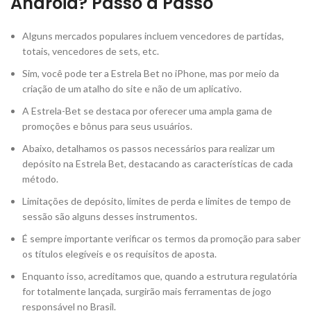
Android? Passo a Passo
Alguns mercados populares incluem vencedores de partidas,
totais, vencedores de sets, etc.
Sim, você pode ter a Estrela Bet no iPhone, mas por meio da
criação de um atalho do site e não de um aplicativo.
A Estrela-Bet se destaca por oferecer uma ampla gama de
promoções e bônus para seus usuários.
Abaixo, detalhamos os passos necessários para realizar um
depósito na Estrela Bet, destacando as características de cada
método.
Limitações de depósito, limites de perda e limites de tempo de
sessão são alguns desses instrumentos.
É sempre importante verificar os termos da promoção para saber
os títulos elegíveis e os requisitos de aposta.
Enquanto isso, acreditamos que, quando a estrutura regulatória
for totalmente lançada, surgirão mais ferramentas de jogo
responsável no Brasil.