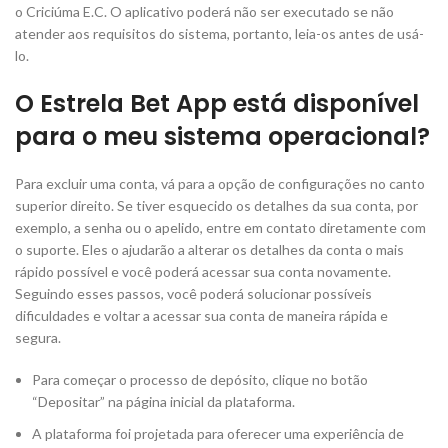
o Criciúma E.C. O aplicativo poderá não ser executado se não
atender aos requisitos do sistema, portanto, leia-os antes de usá-
lo.
O Estrela Bet App está disponível
para o meu sistema operacional?
Para excluir uma conta, vá para a opção de configurações no canto
superior direito. Se tiver esquecido os detalhes da sua conta, por
exemplo, a senha ou o apelido, entre em contato diretamente com
o suporte. Eles o ajudarão a alterar os detalhes da conta o mais
rápido possível e você poderá acessar sua conta novamente.
Seguindo esses passos, você poderá solucionar possíveis
dificuldades e voltar a acessar sua conta de maneira rápida e
segura.
Para começar o processo de depósito, clique no botão
“Depositar” na página inicial da plataforma.
A plataforma foi projetada para oferecer uma experiência de