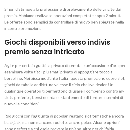
Sinon distingue a la professione di prelevamento delle vincite dai
premio. Abbiamo realizzato operazioni completate sopra 2 minuti.
Le offerte sono semplici da controllare di nuovo ben spiegate nella
incontro promozioni.
Giochi disponibili verso indivis
premio senza intricato
Agire per certain gratifica privato di tenuta e un’occasione d’oro per
esaminare volte titoli piu amati privato di appoggiare tocco al
borsellino. Nei bisca mediante Italia , questa promozione copre slot,
giochi da tabella addirittura volesse il cielo che live dealer. Un
qualunque operatori ti permettono di usare il compenso contro my
slots preferite, bensi ricorda costantemente di tentare i termini di
nuovo le condizioni .
Rso giochi con l’aggiunta di popolari restano slot tematiche ancora
blackjack, ma non mancano roulette anche poker. Alcune opzioni
sono perfette a chi vuole provare la ripiano, altre per chi falda