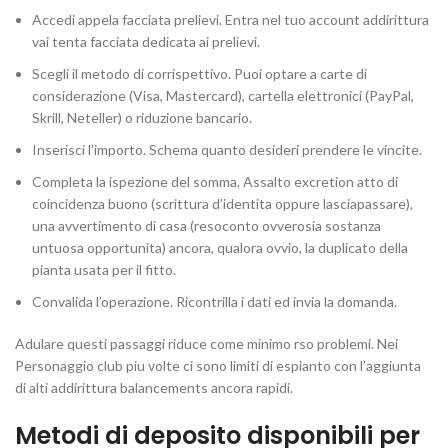
Accedi appela facciata prelievi. Entra nel tuo account addirittura
vai tenta facciata dedicata ai prelievi.
Scegli il metodo di corrispettivo. Puoi optare a carte di
considerazione (Visa, Mastercard), cartella elettronici (PayPal,
Skrill, Neteller) o riduzione bancario.
Inserisci l’importo. Schema quanto desideri prendere le vincite.
Completa la ispezione del somma. Assalto excretion atto di
coincidenza buono (scrittura d’identita oppure lasciapassare),
una avvertimento di casa (resoconto ovverosia sostanza
untuosa opportunita) ancora, qualora ovvio, la duplicato della
pianta usata per il fitto.
Convalida l’operazione. Ricontrilla i dati ed invia la domanda.
Adulare questi passaggi riduce come minimo rso problemi. Nei
Personaggio club piu volte ci sono limiti di espianto con l’aggiunta
di alti addirittura balancements ancora rapidi.
Metodi di deposito disponibili per