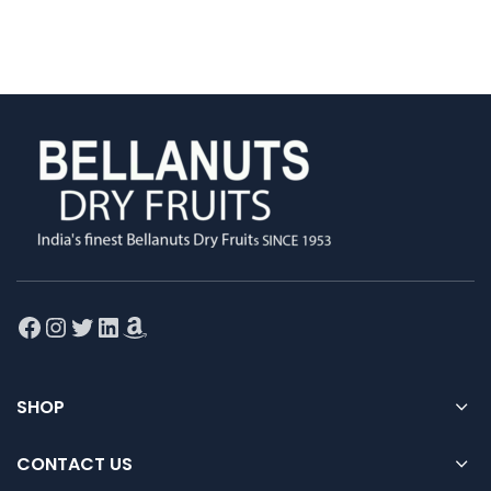
Facebook
Instagram
Twitter
LinkedIn
Amazon
SHOP
CONTACT US