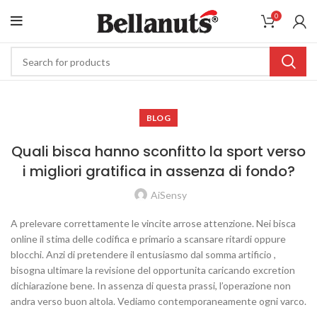
0
BLOG
Quali bisca hanno sconfitto la sport verso
i migliori gratifica in assenza di fondo?
AiSensy
A prelevare correttamente le vincite arrose attenzione. Nei bisca
online il stima delle codifica e primario a scansare ritardi oppure
blocchi. Anzi di pretendere il entusiasmo dal somma artificio ,
bisogna ultimare la revisione del opportunita caricando excretion
dichiarazione bene. In assenza di questa prassi, l’operazione non
andra verso buon altola. Vediamo contemporaneamente ogni varco.