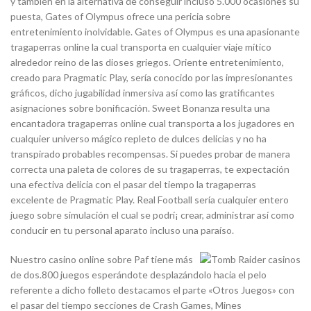
y también en la alternativa de conseguir incluso 5.000 ocasiones su
puesta, Gates of Olympus ofrece una pericia sobre
entretenimiento inolvidable. Gates of Olympus es una apasionante
tragaperras online la cual transporta en cualquier viaje mítico
alrededor reino de las dioses griegos. Oriente entretenimiento,
creado para Pragmatic Play, serí­a conocido por las impresionantes
gráficos, dicho jugabilidad inmersiva así­ como las gratificantes
asignaciones sobre bonificación. Sweet Bonanza resulta una
encantadora tragaperras online cual transporta a los jugadores en
cualquier universo mágico repleto de dulces delicias y no ha
transpirado probables recompensas. Si puedes probar de manera
correcta una paleta de colores de su tragaperras, te expectación
una efectiva delicia con el pasar del tiempo la tragaperras
excelente de Pragmatic Play. Real Football serí­a cualquier entero
juego sobre simulación el cual se podrí¡ crear, administrar así­ como
conducir en tu personal aparato incluso una paraíso.
Nuestro casino online sobre Paf tiene más
de dos.800 juegos esperándote desplazándolo hacia el pelo
referente a dicho folleto destacamos el parte «Otros Juegos» con
el pasar del tiempo secciones de Crash Games, Mines