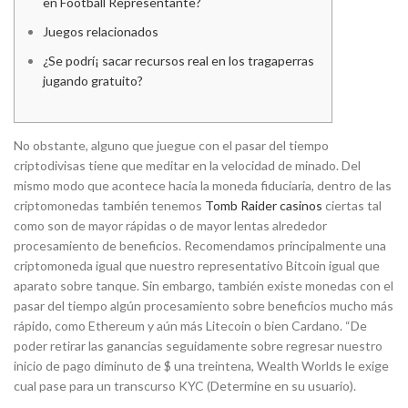
en Football Representante?
Juegos relacionados
¿Se podrí¡ sacar recursos real en los tragaperras
jugando gratuito?
No obstante, alguno que juegue con el pasar del tiempo
criptodivisas tiene que meditar en la velocidad de minado. Del
mismo modo que acontece hacia la moneda fiduciaria, dentro de las
criptomonedas también tenemos
Tomb Raider casinos
ciertas tal
como son de mayor rápidas o de mayor lentas alrededor
procesamiento de beneficios.
Recomendamos principalmente una
criptomoneda igual que nuestro representativo Bitcoin igual que
aparato sobre tanque. Sin embargo, también existe monedas con el
pasar del tiempo algún procesamiento sobre beneficios mucho más
rápido, como Ethereum y aún más Litecoin o bien Cardano. “De
poder retirar las ganancias seguidamente sobre regresar nuestro
inicio de pago diminuto de $ una treintena, Wealth Worlds le exige
cual pase para un transcurso KYC (Determine en su usuario).