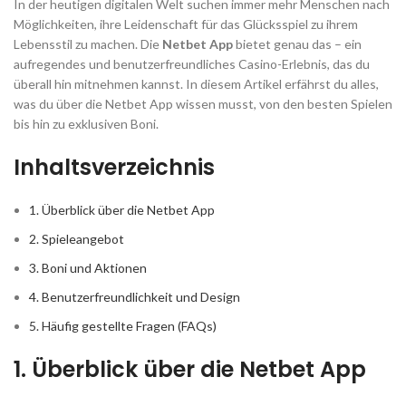
In der heutigen digitalen Welt suchen immer mehr Menschen nach
Möglichkeiten, ihre Leidenschaft für das Glücksspiel zu ihrem
Lebensstil zu machen. Die
Netbet App
bietet genau das – ein
aufregendes und benutzerfreundliches Casino-Erlebnis, das du
überall hin mitnehmen kannst. In diesem Artikel erfährst du alles,
was du über die Netbet App wissen musst, von den besten Spielen
bis hin zu exklusiven Boni.
Inhaltsverzeichnis
1. Überblick über die Netbet App
2. Spieleangebot
3. Boni und Aktionen
4. Benutzerfreundlichkeit und Design
5. Häufig gestellte Fragen (FAQs)
1. Überblick über die Netbet App