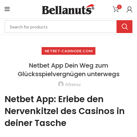
0
NETBET-CASINODE.COM
Netbet App Dein Weg zum
Glücksspielvergnügen unterwegs
AiSensy
Netbet App: Erlebe den
Nervenkitzel des Casinos in
deiner Tasche