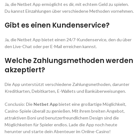
Ja, die Netbet App ermöglicht es dir, mit echtem Geld zu spielen.
Du kannst Einzahlungen über verschiedene Methoden vornehmen.
Gibt es einen Kundenservice?
Ja, die Netbet App bietet einen 24/7-Kundenservice, den du über
den Live-Chat oder per E-Mail erreichen kannst.
Welche Zahlungsmethoden werden
akzeptiert?
Die App unterstützt verschiedene Zahlungsmethoden, darunter
Kreditkarten, Debitkarten, E-Wallets und Banküberweisungen.
Conclusio: Die
Netbet App
bietet eine großartige Möglichkeit,
Casino-Spiele überall zu genießen. Mit ihrem breiten Angebot,
attraktiven Boni und benutzerfreundlichem Design sind die
Möglichkeiten für Spieler endlos. Lade die App noch heute
herunter und starte dein Abenteuer im Online-Casino!