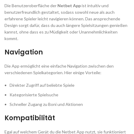
Die Benutzeroberfläche der
Netbet App
ist intuitiv und
benutzerfreundlich gestaltet, sodass sowohl neue als auch
erfahrene Spieler leicht navigieren können. Das ansprechende
Design sorgt dafür, dass du auch längere Spielsitzungen genießen
kannst, ohne dass es zu Müdigkeit oder Unannehmlichkeiten
kommt.
Navigation
Die App ermöglicht eine einfache Navigation zwischen den
verschiedenen Spielkategorien. Hier einige Vorteile:
Direkter Zugriff auf beliebte Spiele
Kategorisierte Spielsuche
Schneller Zugang zu Boni und Aktionen
Kompatibilität
Egal auf welchem Gerät du die Netbet App nutzt, sie funktioniert