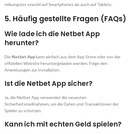
reibungslos sowohl auf Smartphones als auch auf Tablets.
5. Häufig gestellte Fragen (FAQs)
Wie lade ich die Netbet App
herunter?
Die
Netbet App
kann einfach aus dem App Store oder von der
offiziellen Website heruntergeladen werden. Folge den
Anweisungen zur Installation.
Ist die Netbet App sicher?
Ja, die Netbet App verwendet die neuesten
Sicherheitsmaßnahmen, um die Daten und Transaktionen der
Spieler zu schützen.
Kann ich mit echten Geld spielen?