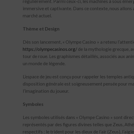
régulièrement. Parmi ceux-ci, les machines à sous éme
immersive et captivante. Dans ce contexte, nous allons an
marché actuel.
Thème et Design
Dès son lancement, « Olympe Casino » a retenu l’attention
https://olympecasinos.org/
de la mythologie grecque, av
tour de roue. Les graphismes détaillés, associés aux ani
un monde de légende.
L’espace de jeu est conçu pour rappeler les temples ant
disposition générale est soigneusement pensée pour maxim
l’imagination du joueur.
Symboles
Les symboles utilisés dans « Olympe Casino » sont dire
représentés par des figures divines telles que Zeus, At
respectifs : le trident pour les dieux de l’air (Zeus), l’a