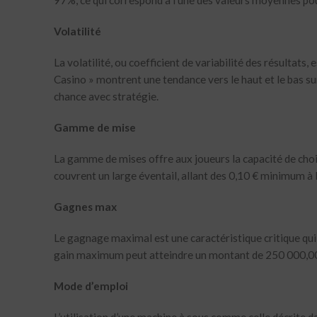
97%, ce qui correspond à l’une des valeurs moyennes po
Volatilité
La volatilité, ou coefficient de variabilité des résultats, 
Casino » montrent une tendance vers le haut et le bas sur
chance avec stratégie.
Gamme de mise
La gamme de mises offre aux joueurs la capacité de chois
couvrent un large éventail, allant des 0,10 € minimum 
Gagnes max
Le gagnage maximal est une caractéristique critique qui 
gain maximum peut atteindre un montant de 250 000,00 
Mode d’emploi