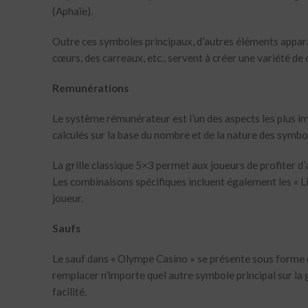
(Aphaïe).
Outre ces symboles principaux, d’autres éléments appara
cœurs, des carreaux, etc., servent à créer une variété de
Remunérations
Le système rémunérateur est l’un des aspects les plus i
calculés sur la base du nombre et de la nature des symbol
La grille classique 5×3 permet aux joueurs de profiter d’a
Les combinaisons spécifiques incluent également les « Li
joueur.
Saufs
Le sauf dans « Olympe Casino » se présente sous forme d
remplacer n’importe quel autre symbole principal sur la 
facilité.