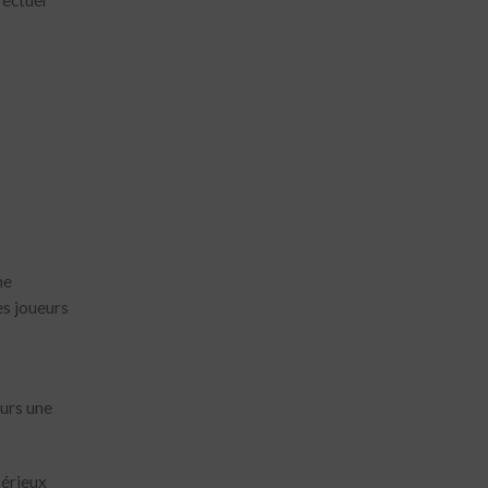
fectuer
me
es joueurs
eurs une
sérieux