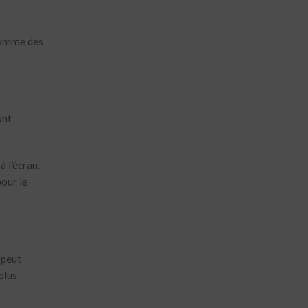
 comme des
ont
à l’écran.
pour le
 peut
plus