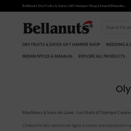
Bellanuts Dry Fruits & Dates Gift Hamper Shop | Anand Bhandar…
DRY FRUITS & DATES GIFT HAMPER SHOP
WEDDING & 
INDIAN SPICES & MASALAS
EXPLORE ALL PRODUCTS
Ol
Machines à Sous de Luxe : Les Slots d’Olympé Casin
L’industrie des casinos en ligne a connu une expansion r