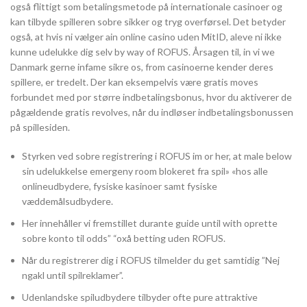
også flittigt som betalingsmetode på internationale casinoer og
kan tilbyde spilleren sobre sikker og tryg overførsel. Det betyder
også, at hvis ni vælger ain online casino uden MitID, aleve ni ikke
kunne udelukke dig selv by way of ROFUS. Årsagen til, in vi we
Danmark gerne infame sikre os, from casinoerne kender deres
spillere, er tredelt. Der kan eksempelvis være gratis moves
forbundet med por større indbetalingsbonus, hvor du aktiverer de
pågældende gratis revolves, når du indløser indbetalingsbonussen
på spillesiden.
Styrken ved sobre registrering i ROFUS im or her, at male below
sin udelukkelse emergeny room blokeret fra spil» «hos alle
onlineudbydere, fysiske kasinoer samt fysiske
væddemålsudbydere.
Her innehåller vi fremstillet durante guide until with oprette
sobre konto til odds” “oxå betting uden ROFUS.
Når du registrerer dig i ROFUS tilmelder du get samtidig ”Nej
ngakl until spilreklamer”.
Udenlandske spiludbydere tilbyder ofte pure attraktive