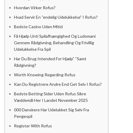
Hvordan Virker Rofus?
Hvad Servir En “endelig Udelukkelse” I Rofus?
Bedste Casino Uden Mitid
Få Hjælp Unti Spilafhængighed Og Ludomani
Gennem Rådgivning, Behandling Og Frivillig
Udelukkelse Fra Spil
Har Du Brug Intended For Hjælp” “Samt
Rådgivning?
Worth Knowing Regarding Rofus
Kan Du Registrere Andre End Get Selv I Rofus?
Bedste Betting Sider Uden Rofus Sikre
Væddemål Her I Landet November 2025
000 Danskere Har Udelukket Sig Selv Fra
Pengespil
Register With Rofus