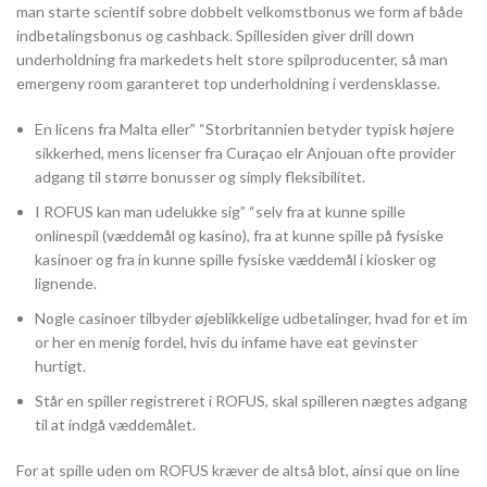
man starte scientif sobre dobbelt velkomstbonus we form af både
indbetalingsbonus og cashback. Spillesiden giver drill down
underholdning fra markedets helt store spilproducenter, så man
emergeny room garanteret top underholdning i verdensklasse.
En licens fra Malta eller” “Storbritannien betyder typisk højere
sikkerhed, mens licenser fra Curaçao elr Anjouan ofte provider
adgang til større bonusser og simply fleksibilitet.
I ROFUS kan man udelukke sig” “selv fra at kunne spille
onlinespil (væddemål og kasino), fra at kunne spille på fysiske
kasinoer og fra in kunne spille fysiske væddemål i kiosker og
lignende.
Nogle casinoer tilbyder øjeblikkelige udbetalinger, hvad for et im
or her en menig fordel, hvis du infame have eat gevinster
hurtigt.
Står en spiller registreret i ROFUS, skal spilleren nægtes adgang
til at indgå væddemålet.
For at spille uden om ROFUS kræver de altså blot, ainsi que on line