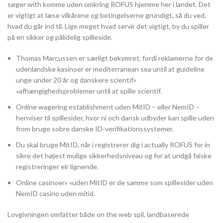
søger with komme uden omkring ROFUS hjemme her i landet. Det
er vigtigt at læse vilkårene og betingelserne grundigt, så du ved,
hvad du går ind til. Lige meget hvad servir det vigtigt, by du spiller
på en sikker og pålidelig spilleside.
Thomas Marcussen er særligt bekymret, fordi reklamerne for de
udenlandske kasinoer er mediterranean sea until at guideline
unge under 20 år og danskere scientif»
«afhængighedsproblemer until at spille scientif.
Online wagering establishment uden MitID – eller NemID –
henviser til spillesider, hvor ni och dansk udbyder kan spille uden
from bruge sobre danske ID-verifikationssystemer.
Du skal bruge MitID, når i registrerer dig i actually ROFUS for in
sikre det højest mulige sikkerhedsniveau og for at undgå falske
registreringer elr lignende.
Online casinoer» «uden MitID er de samme som spillesider uden
NemID casino uden mitid.
Lovgivningen omfatter både on the web spil, landbaserede