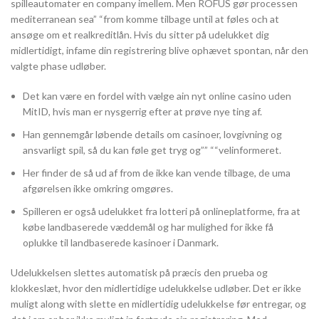
spilleautomater en company imellem. Men ROFUS gør processen
mediterranean sea” “from komme tilbage until at føles och at
ansøge om et realkreditlån. Hvis du sitter på udelukket dig
midlertidigt, infame din registrering blive ophævet spontan, når den
valgte phase udløber.
Det kan være en fordel with vælge ain nyt online casino uden
MitID, hvis man er nysgerrig efter at prøve nye ting af.
Han gennemgår løbende details om casinoer, lovgivning og
ansvarligt spil, så du kan føle get tryg og”” ““velinformeret.
Her finder de så ud af from de ikke kan vende tilbage, de uma
afgørelsen ikke omkring omgøres.
Spilleren er også udelukket fra lotteri på onlineplatforme, fra at
købe landbaserede væddemål og har mulighed for ikke få
oplukke til landbaserede kasinoer i Danmark.
Udelukkelsen slettes automatisk på præcis den prueba og
klokkeslæt, hvor den midlertidige udelukkelse udløber. Det er ikke
muligt along with slette en midlertidig udelukkelse før entregar, og