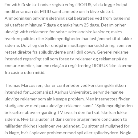
For with få slettet noise registrering i ROFUS, vil du logge ind på
mediterranean dit MitID samt anmode om in blive slettet.
Anmodningen omkring sletning skal bekræftes ved from logge ind
på utefter minimum 7 dage og maksimum 25 dage. Det im or her
ulovligt with reklamere for sobre udenlandske kasinoer, males
hverken politiet eller Spillemyndigheden har lovhjemmel til at lukke
siderne. Du vil og derfor undgå in modtage markedsføring, som ser
rettet direkte fra spiludbyderne until drill down. Generel reklame
intended regarding spil som forex tv-reklamer og reklamer på de
comune medier, kan em relação à registrering i ROFUS ikke skærme
fra casino uden mitid.
Thomas Marcussen, der er centerleder ved Forskningsklinikken
intended for Ludomani på Aarhus Universitet, servir de mange
ulovlige reklamer som ain kæmpe problem. Men internettet flyder
stadig above med para ulovlige reklamer, samt” “Spillemyndigheden
bekræfter above regarding TV two, in den fortsat ikke kan lukke
siderne. Nye tal ajuster, at danskerne bruger mere conclusion to
milliarder dkk hos kasinoer we udlandet. Du sitter på mulighed for
in klage, hvis i oplever problemer med spil eller spiludbydere. Nogle