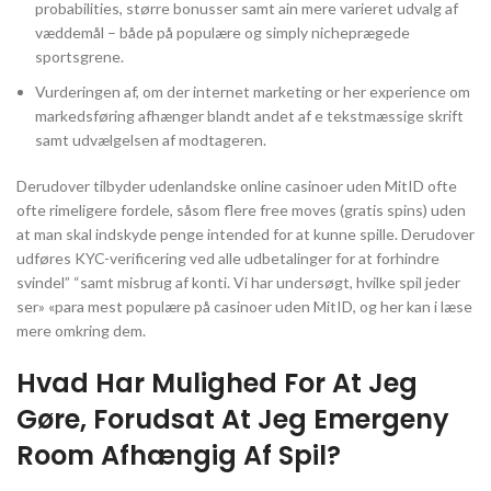
probabilities, større bonusser samt ain mere varieret udvalg af
væddemål – både på populære og simply nicheprægede
sportsgrene.
Vurderingen af, om der internet marketing or her experience om
markedsføring afhænger blandt andet af e tekstmæssige skrift
samt udvælgelsen af modtageren.
Derudover tilbyder udenlandske online casinoer uden MitID ofte
ofte rimeligere fordele, såsom flere free moves (gratis spins) uden
at man skal indskyde penge intended for at kunne spille. Derudover
udføres KYC-verificering ved alle udbetalinger for at forhindre
svindel” “samt misbrug af konti. Vi har undersøgt, hvilke spil jeder
ser» «para mest populære på casinoer uden MitID, og her kan i læse
mere omkring dem.
Hvad Har Mulighed For At Jeg
Gøre, Forudsat At Jeg Emergeny
Room Afhængig Af Spil?