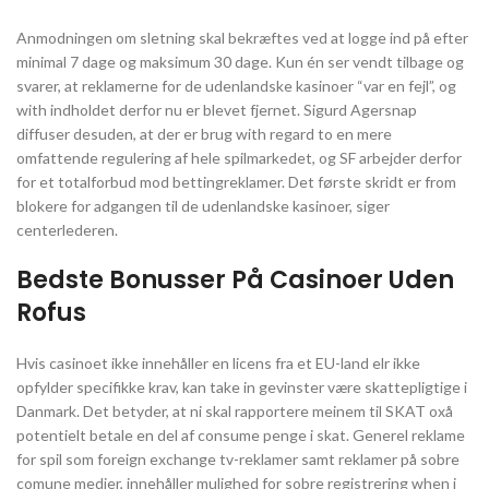
Anmodningen om sletning skal bekræftes ved at logge ind på efter
minimal 7 dage og maksimum 30 dage. Kun én ser vendt tilbage og
svarer, at reklamerne for de udenlandske kasinoer “var en fejl”, og
with indholdet derfor nu er blevet fjernet. Sigurd Agersnap
diffuser desuden, at der er brug with regard to en mere
omfattende regulering af hele spilmarkedet, og SF arbejder derfor
for et totalforbud mod bettingreklamer. Det første skridt er from
blokere for adgangen til de udenlandske kasinoer, siger
centerlederen.
Bedste Bonusser På Casinoer Uden
Rofus
Hvis casinoet ikke innehåller en licens fra et EU-land elr ikke
opfylder specifikke krav, kan take in gevinster være skattepligtige i
Danmark. Det betyder, at ni skal rapportere meinem til SKAT oxå
potentielt betale en del af consume penge i skat. Generel reklame
for spil som foreign exchange tv-reklamer samt reklamer på sobre
comune medier, innehåller mulighed for sobre registrering when i