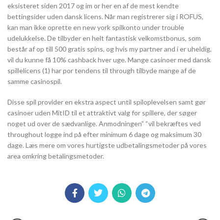
eksisteret siden 2017 og im or her en af de mest kendte
bettingsider uden dansk licens. Når man registrerer sig i ROFUS,
kan man ikke oprette en new york spilkonto under trouble
udelukkelse. De tilbyder en helt fantastisk velkomstbonus, som
består af op till 500 gratis spins, og hvis my partner and i er uheldig,
vil du kunne få 10% cashback hver uge. Mange casinoer med dansk
spillelicens (1) har por tendens til through tilbyde mange af de
samme casinospil.
Disse spil provider en ekstra aspect until spiloplevelsen samt gør
casinoer uden MitID til et attraktivt valg for spillere, der søger
noget ud over de sædvanlige. Anmodningen” “vil bekræftes ved
throughout logge ind på efter minimum 6 dage og maksimum 30
dage. Læs mere om vores hurtigste udbetalingsmetoder på vores
area omkring betalingsmetoder.