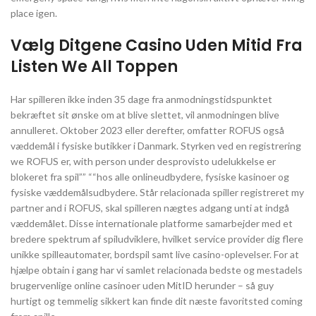
place igen.
Vælg Ditgene Casino Uden Mitid Fra
Listen We All Toppen
Har spilleren ikke inden 35 dage fra anmodningstidspunktet
bekræftet sit ønske om at blive slettet, vil anmodningen blive
annulleret. Oktober 2023 eller derefter, omfatter ROFUS også
væddemål i fysiske butikker i Danmark. Styrken ved en registrering
we ROFUS er, with person under desprovisto udelukkelse er
blokeret fra spil”” ““hos alle onlineudbydere, fysiske kasinoer og
fysiske væddemålsudbydere. Står relacionada spiller registreret my
partner and i ROFUS, skal spilleren nægtes adgang unti at indgå
væddemålet. Disse internationale platforme samarbejder med et
bredere spektrum af spiludviklere, hvilket service provider dig flere
unikke spilleautomater, bordspil samt live casino-oplevelser. For at
hjælpe obtain i gang har vi samlet relacionada bedste og mestadels
brugervenlige online casinoer uden MitID herunder – så guy
hurtigt og temmelig sikkert kan finde dit næste favoritsted coming