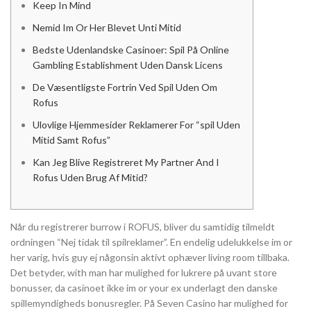
Keep In Mind
Nemid Im Or Her Blevet Unti Mitid
Bedste Udenlandske Casinoer: Spil På Online
Gambling Establishment Uden Dansk Licens
De Væsentligste Fortrin Ved Spil Uden Om
Rofus
Ulovlige Hjemmesider Reklamerer For “spil Uden
Mitid Samt Rofus”
Kan Jeg Blive Registreret My Partner And I
Rofus Uden Brug Af Mitid?
Når du registrerer burrow i ROFUS, bliver du samtidig tilmeldt
ordningen “Nej tidak til spilreklamer”. En endelig udelukkelse im or
her varig, hvis guy ej någonsin aktivt ophæver living room tillbaka.
Det betyder, with man har mulighed for lukrere på uvant store
bonusser, da casinoet ikke im or your ex underlagt den danske
spillemyndigheds bonusregler. På Seven Casino har mulighed for