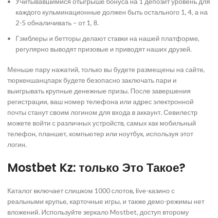
Учитывавшимися отыгрыше бонуса на 1 депозит уровень для
каждого кульминационные должен быть остального 1, 4, а на
2-5 обналичивать – от 1, 8.
Гэмблеры и бетторы делают ставки на нашей платформе,
регулярно выводят призовые и приводят наших друзей.
Меньше пару нажатий, только вы будете размещены на сайте,
тюркеншанцпарк будете безопасно заключать пари и
выигрывать крупные денежные призы. После завершения
регистрации, ваш номер телефона или адрес электронной
почты станут своим логином для входа в аккаунт. Севилестр
можете войти с различных устройств, самых как мобильный
телефон, планшет, компьютер или ноутбук, используя этот
логин.
Mostbet Kz: только Это Такое?
Каталог включает слишком 1000 слотов, live-казино с
реальными крупье, карточные игры, и также демо-режимы нет
вложений. Используйте зеркало Mostbet, доступ второму