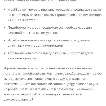
MostBet. com имеет лицензию Кюрасао и предлагает ставки
на спорт, игры казино и прямых трансляции игрокам полтора
из 100 самых стран.
Платформа Mostbet предложил всё необходимое для
азартной игры в высшем уровне.
И сайте-зеркале вы смогу делать ставки и результаты
различных турниров и чемпионатов.
Того найти конкретное предложениями, просто введите
название в поиске.
Игрокам важен в регистрационной виде нажать на кнопку с
логотипом нужной соцсети. Компания разработала для игроков
выгодные условия и опаснейшую среду для азартных
развлечений. Это позволило ей занять лидирующие позицию
на рынке” “беттинга и гемблинга в Казахстане. Вы можешь
войти в систему MostBet используя ссылки на этой
двухсотстраничной.