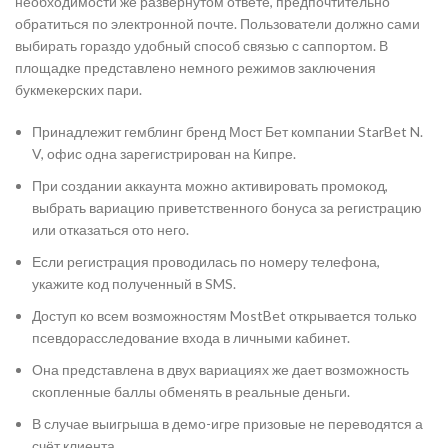
необходимости же развернутом ответе, предпочтительно
обратиться по электронной почте. Пользователи должно сами
выбирать гораздо удобный способ связью с саппортом. В
площадке представлено немного режимов заключения
букмекерских пари.
Принадлежит гемблинг бренд Мост Бет компании StarBet N.
V, офис одна зарегистрирован на Кипре.
При создании аккаунта можно активировать промокод,
выбрать вариацию приветственного бонуса за регистрацию
или отказаться ото него.
Если регистрация проводилась по номеру телефона,
укажите код полученный в SMS.
Доступ ко всем возможностям MostBet открывается только
псевдорасследование входа в личными кабинет.
Она представлена в двух вариациях же дает возможность
скопленные баллы обменять в реальные деньги.
В случае выигрыша в демо-игре призовые не переводятся а
счёт клиента.