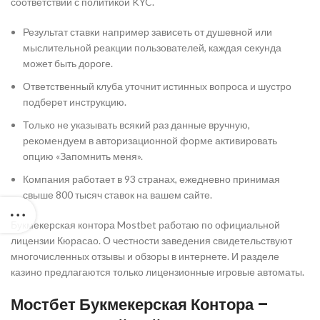
соответствии с политикой KYC.
Результат ставки например зависеть от душевной или
мыслительной реакции пользователей, каждая секунда
может быть дороге.
Ответственный клуба уточнит истинных вопроса и шустро
подберет инструкцию.
Только не указывать всякий раз данные вручную,
рекомендуем в авторизационной форме активировать
опцию «Запомнить меня».
Компания работает в 93 странах, ежедневно принимая
свыше 800 тысяч ставок на вашем сайте.
Букмекерская контора Mostbet работаю по официальной
лицензии Кюрасао. О честности заведения свидетельствуют
многочисленных отзывы и обзоры в интернете. И разделе
казино предлагаются только лицензионные игровые автоматы.
Мостбет Букмекерская Контора –