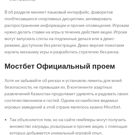
В об разделе меняют языковый интерфейс, фаворитов
пообтесавшихся спортивных дисциплин, активировать
распространение информации и прочие оповещения. Игрокам
нужно делать ставки на игры в течение действия акции. Игроки
могут запускать слоты на подлинные деньги или а демо-
режиме, доступном без регистрации. Демо-версия помогаем
изучить механику игры и разработать стратегию без риска.
Мостбет Официальный проем
Хотя не забывайте об рисках и установлю лимиты для моей
безопасности, не превышая их. В континенте азартных
развлечений Казахстан продолжает удивлять и радовать своих
соотечественников и гостей. Одним из наиболее видимых
игровых заведений а этой стране являлось казино Mostbet.
Так объясняется тем, но на сайте гемблеры могут получить
множество награды, розыгрыши и прочие акции, с помощью
которых добывается уникальный игровой опыт.