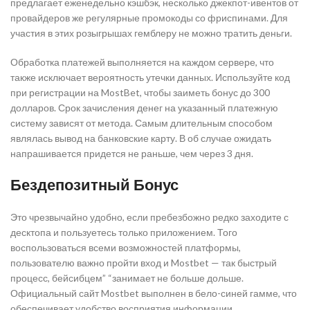
предлагает еженедельно кэшбэк, несколько джекпот-ивентов от
провайдеров же регулярные промокоды со фриспинами. Для
участия в этих розыгрышах гемблеру не можно тратить деньги.
Обработка платежей выполняется на каждом сервере, что
также исключает вероятность утечки данных. Используйте код
при регистрации на MostBet, чтобы заиметь бонус до 300
долларов. Срок зачисления денег на указанный платежную
систему зависят от метода. Самым длительным способом
являлась вывод на банковские карту. В об случае ожидать
напрашивается придется не раньше, чем через 3 дня.
Бездепозитный Бонус
Это чрезвычайно удобно, если пребезбожно редко заходите с
десктопа и пользуетесь только приложением. Того
воспользоваться всеми возможностей платформы,
пользователю важно пройти вход и Mostbet — так быстрый
процесс, бейсибцем” “занимает не больше дольше.
Официальный сайт Mostbet выполнен в бело-синей гамме, что
обеспечивает удобство восприятия информации.