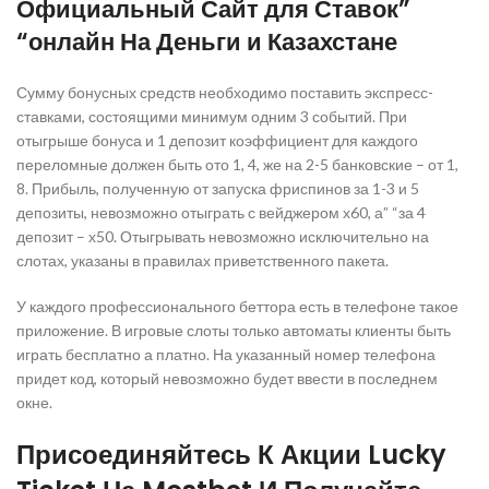
Официальный Сайт для Ставок”
“онлайн На Деньги и Казахстане
Сумму бонусных средств необходимо поставить экспресс-
ставками, состоящими минимум одним 3 событий. При
отыгрыше бонуса и 1 депозит коэффициент для каждого
переломные должен быть ото 1, 4, же на 2-5 банковские – от 1,
8. Прибыль, полученную от запуска фриспинов за 1-3 и 5
депозиты, невозможно отыграть с вейджером х60, а” “за 4
депозит – х50. Отыгрывать невозможно исключительно на
слотах, указаны в правилах приветственного пакета.
У каждого профессионального беттора есть в телефоне такое
приложение. В игровые слоты только автоматы клиенты быть
играть бесплатно а платно. На указанный номер телефона
придет код, который невозможно будет ввести в последнем
окне.
Присоединяйтесь К Акции Lucky