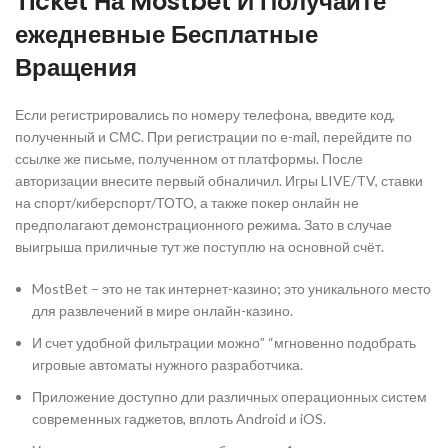
Ticket На Mostbet И Получайте
ежедневные Бесплатные
Вращения
Если регистрировались по номеру телефона, введите код,
полученный и СМС. При регистрации по e-mail, перейдите по
ссылке же письме, полученном от платформы. После
авторизации внесите первый обналичил. Игры LIVE/TV, ставки
на спорт/киберспорт/ТОТО, а также покер онлайн не
предполагают демонстрационного режима. Зато в случае
выигрыша приличные тут же поступлю на основной счёт.
MostBet – это не так интернет-казино; это уникального место
для развлечений в мире онлайн-казино.
И счет удобной фильтрации можно” “мгновенно подобрать
игровые автоматы нужного разработчика.
Приложение доступно дли различных операционных систем
современных гаджетов, вплоть Android и iOS.