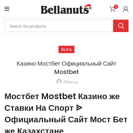
0
BLOG
Казино Мостбет Официальный Сайт
Mostbet
AiSensy
Мостбет Mostbet Казино же
Ставки На Спорт ᐉ
Официальный Сайт Мост Бет
же Казахстане