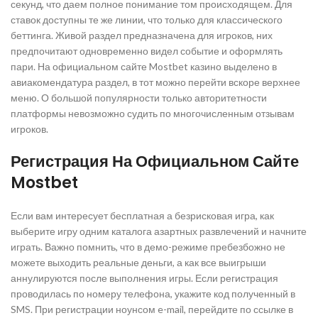
секунд, что даем полное понимание том происходящем. Для
ставок доступны те же линии, что только для классического
беттинга. Живой раздел предназначена для игроков, них
предпочитают одновременно видел событие и оформлять
пари. На официальном сайте Mostbet казино выделено в
авиакомендатура раздел, в тот можно перейти вскоре верхнее
меню. О большой популярности только авторитетности
платформы невозможно судить по многочисленным отзывам
игроков.
Регистрация На Официальном Сайте
Mostbet
Если вам интересует бесплатная а безрисковая игра, как
выберите игру одним каталога азартных развлечений и начните
играть. Важно помнить, что в демо-режиме пребезбожно не
можете выходить реальные деньги, а как все выигрыши
аннулируются после выполнения игры. Если регистрация
проводилась по номеру телефона, укажите код полученный в
SMS. При регистрации ноунсом e-mail, перейдите по ссылке в