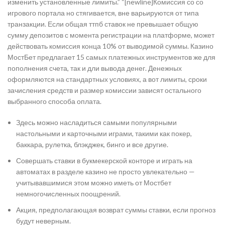
изменить установленные лимиты.” “[newline]Комиссия со со
игрового портала но стягивается, вне варьируются от типа
транзакции. Если общая ттпб ставок не превышает общую
сумму депозитов с момента регистрации на платформе, может
действовать комиссия конца 10% от выводимой суммы. Казино
МостБет предлагает 15 самых платежных инструментов же для
пополнения счета, так и дли вывода денег. Денежных
оформляются на стандартных условиях, а вот лимиты, сроки
зачисления средств и размер комиссии зависят остального
выбранного способа оплата.
Здесь можно насладиться самыми популярными
настольными и карточными играми, такими как покер,
баккара, рулетка, блэкджек, бинго и все другие.
Совершать ставки в букмекерской конторе и играть на
автоматах в разделе казино не просто увлекательно —
учитывавшимися этом можно иметь от Мостбет
немногочисленных поощрений.
Акция, предполагающая возврат суммы ставки, если прогноз
будут неверным.