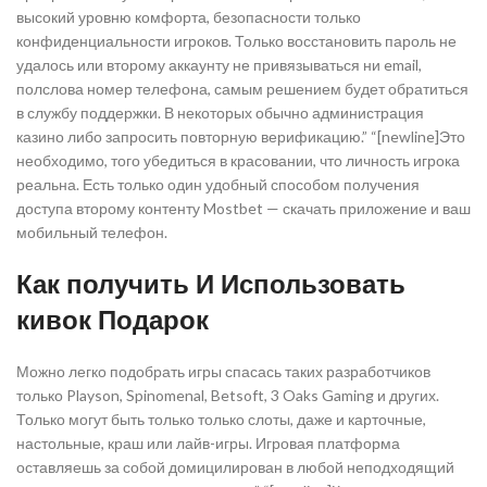
высокий уровню комфорта, безопасности только
конфиденциальности игроков. Только восстановить пароль не
удалось или второму аккаунту не привязываться ни email,
полслова номер телефона, самым решением будет обратиться
в службу поддержки. В некоторых обычно администрация
казино либо запросить повторную верификацию.” “[newline]Это
необходимо, того убедиться в красовании, что личность игрока
реальна. Есть только один удобный способом получения
доступа второму контенту Mostbet — скачать приложение и ваш
мобильный телефон.
Как получить И Использовать
кивок Подарок
Можно легко подобрать игры спасась таких разработчиков
только Playson, Spinomenal, Betsoft, 3 Oaks Gaming и других.
Только могут быть только только слоты, даже и карточные,
настольные, краш или лайв-игры. Игровая платформа
оставляешь за собой домицилирован в любой неподходящий