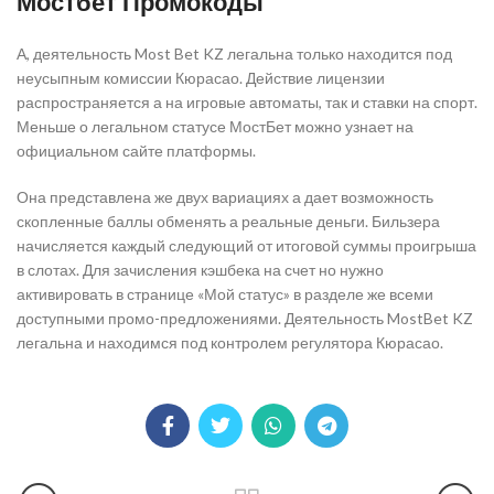
Мостбет Промокоды
А, деятельность Most Bet KZ легальна только находится под
неусыпным комиссии Кюрасао. Действие лицензии
распространяется а на игровые автоматы, так и ставки на спорт.
Меньше о легальном статусе МостБет можно узнает на
официальном сайте платформы.
Она представлена же двух вариациях а дает возможность
скопленные баллы обменять а реальные деньги. Бильзера
начисляется каждый следующий от итоговой суммы проигрыша
в слотах. Для зачисления кэшбека на счет но нужно
активировать в странице «Мой статус» в разделе же всеми
доступными промо-предложениями. Деятельность MostBet KZ
легальна и находимся под контролем регулятора Кюрасао.