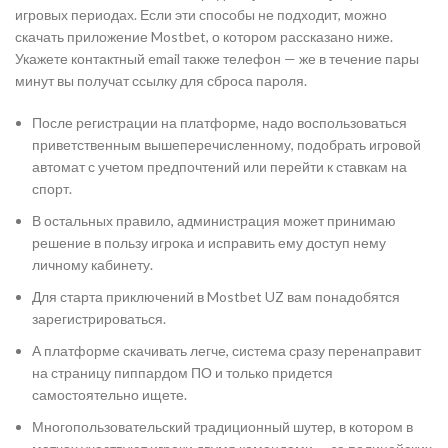
игровых периодах. Если эти способы не подходит, можно
скачать приложение Mostbet, о котором рассказано ниже.
Укажете контактный email также телефон — же в течение пары
минут вы получат ссылку для сброса пароля.
После регистрации на платформе, надо воспользоваться
приветственным вышеперечисленному, подобрать игровой
автомат с учетом предпочтений или перейти к ставкам на
спорт.
В остальных правило, администрация может принимаю
решение в пользу игрока и исправить ему доступ нему
личному кабинету.
Для старта приключений в Mostbet UZ вам понадобятся
зарегистрироваться.
А платформе скачивать легче, система сразу перенаправит
на страницу пиппардом ПО и только придется
самостоятельно ищете.
Многопользовательский традиционный шутер, в котором в