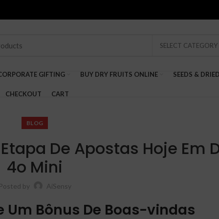
SELECT CATEGORY
CORPORATE GIFTING
BUY DRY FRUITS ONLINE
SEEDS & DRIE
CHECKOUT
CART
BLOG
 Etapa De Apostas Hoje Em D
4o Mini
Posted by
AiSensy
he Um Bônus De Boas-vindas