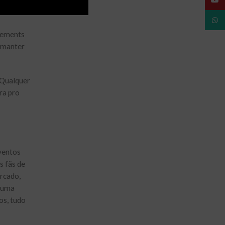
What
isements
 manter
 Qualquer
ra pro
ventos
s fãs de
rcado,
e uma
os, tudo