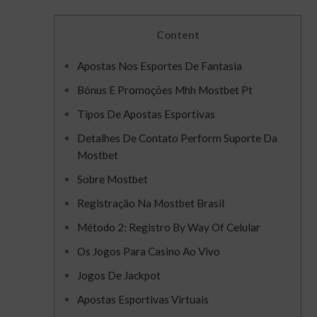
Content
Apostas Nos Esportes De Fantasia
Bónus E Promoções Mhh Mostbet Pt
Tipos De Apostas Esportivas
Detalhes De Contato Perform Suporte Da
Mostbet
Sobre Mostbet
Registração Na Mostbet Brasil
Método 2: Registro By Way Of Celular
Os Jogos Para Casino Ao Vivo
Jogos De Jackpot
Apostas Esportivas Virtuais