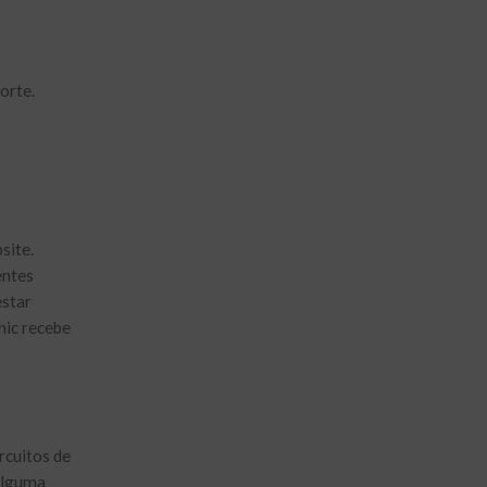
orte.
site.
entes
estar
nic recebe
rcuitos de
alguma