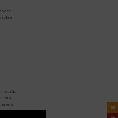
eríodo
o sobre
sitos são
Embora
urpresos
Email
YouT