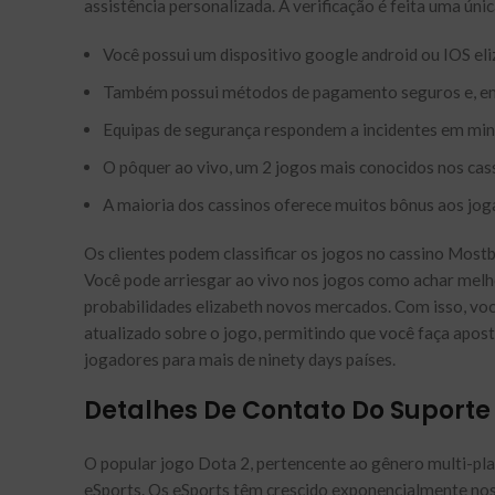
assistência personalizada. A verificação é feita uma úni
Você possui um dispositivo google android ou IOS eli
Também possui métodos de pagamento seguros e, em se
Equipas de segurança respondem a incidentes em minu
O pôquer ao vivo, um 2 jogos mais conocidos nos cass
A maioria dos cassinos oferece muitos bônus aos jog
Os clientes podem classificar os jogos no cassino Most
Você pode arriesgar ao vivo nos jogos como achar melho
probabilidades elizabeth novos mercados. Com isso, vo
atualizado sobre o jogo, permitindo que você faça apost
jogadores para mais de ninety days países.
Detalhes De Contato Do Suporte
O popular jogo Dota 2, pertencente ao gênero multi-play
eSports. Os eSports têm crescido exponencialmente no