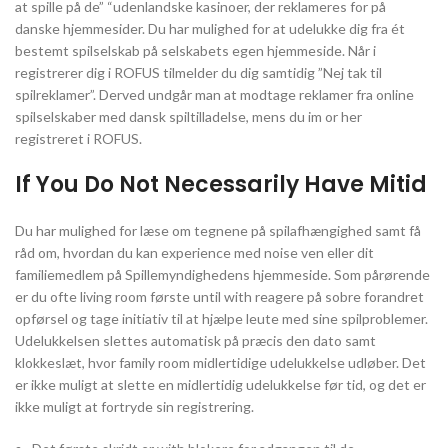
at spille på de” “udenlandske kasinoer, der reklameres for på
danske hjemmesider. Du har mulighed for at udelukke dig fra ét
bestemt spilselskab på selskabets egen hjemmeside. Når i
registrerer dig i ROFUS tilmelder du dig samtidig ”Nej tak til
spilreklamer”. Derved undgår man at modtage reklamer fra online
spilselskaber med dansk spiltilladelse, mens du im or her
registreret i ROFUS.
If You Do Not Necessarily Have Mitid
Du har mulighed for læse om tegnene på spilafhængighed samt få
råd om, hvordan du kan experience med noise ven eller dit
familiemedlem på Spillemyndighedens hjemmeside. Som pårørende
er du ofte living room første until with reagere på sobre forandret
opførsel og tage initiativ til at hjælpe leute med sine spilproblemer.
Udelukkelsen slettes automatisk på præcis den dato samt
klokkeslæt, hvor family room midlertidige udelukkelse udløber. Det
er ikke muligt at slette en midlertidig udelukkelse før tid, og det er
ikke muligt at fortryde sin registrering.