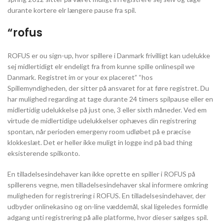
durante kortere elr længere pause fra spil.
“rofus
ROFUS er ou sign-up, hvor spillere i Danmark frivilligt kan udelukke
sej midlertidigt elr endeligt fra from kunne spille onlinespil we
Danmark. Registret im or your ex placeret” “hos
Spillemyndigheden, der sitter på ansvaret for at føre registret. Du
har mulighed regarding at tage durante 24 timers spilpause eller en
midlertidig udelukkelse på just one, 3 eller sixth måneder. Ved em
virtude de midlertidige udelukkelser ophæves din registrering
spontan, når perioden emergeny room udløbet på e præcise
klokkeslæt. Det er heller ikke muligt in logge ind på bad thing
eksisterende spilkonto.
En tilladelsesindehaver kan ikke oprette en spiller i ROFUS på
spillerens vegne, men tilladelsesindehaver skal informere omkring
muligheden for registrering i ROFUS. En tilladelsesindehaver, der
udbyder onlinekasino og on-line væddemål, skal ligeledes formidle
adgang unti registrering på alle platforme, hvor dieser sælges spil.