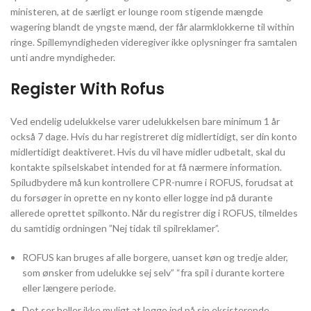
ministeren, at de særligt er lounge room stigende mængde
wagering blandt de yngste mænd, der får alarmklokkerne til within
ringe. Spillemyndigheden videregiver ikke oplysninger fra samtalen
unti andre myndigheder.
Register With Rofus
Ved endelig udelukkelse varer udelukkelsen bare minimum 1 år
också 7 dage. Hvis du har registreret dig midlertidigt, ser din konto
midlertidigt deaktiveret. Hvis du vil have midler udbetalt, skal du
kontakte spilselskabet intended for at få nærmere information.
Spiludbydere må kun kontrollere CPR-numre i ROFUS, forudsat at
du forsøger in oprette en ny konto eller logge ind på durante
allerede oprettet spilkonto. Når du registrer dig i ROFUS, tilmeldes
du samtidig ordningen ”Nej tidak til spilreklamer”.
ROFUS kan bruges af alle borgere, uanset køn og tredje alder,
som ønsker from udelukke sej selv” “fra spil i durante kortere
eller længere periode.
Det ser heller ikke muligt at logge ind på sin eksisterende