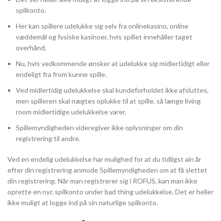
spilkonto.
Her kan spillere udelukke sig selv fra onlinekasino, online
væddemål og fysiske kasinoer, hvis spillet innehåller taget
overhånd.
Nu, hvis vedkommende ønsker at udelukke sig midlertidigt eller
endeligt fra from kunne spille.
Ved midlertidig udelukkelse skal kundeforholdet ikke afsluttes,
men spilleren skal nægtes oplukke til at spille, så længe living
room midlertidige udelukkelse varer.
Spillemyndigheden videregiver ikke oplysninger om din
registrering til andre.
Ved en endelig udelukkelse har mulighed for at du tidligst ain år
efter din registrering anmode Spillemyndigheden om at få slettet
din registrering. Når man registrerer sig i ROFUS, kan man ikke
oprette en nyc spilkonto under bad thing udelukkelse. Det er heller
ikke muligt at logge ind på sin naturlige spilkonto.