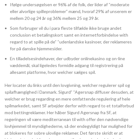
Ifølge undersøgelsen er 96% af de folk, der lider af “moderate
eller alvorlige spilleproblemer” mænd, hvoraf 29% af unserem er
mellem 20 og 24 år og 36% mellem 25 og 39 år.
Som forbruger vil du i para fleste tilfælde ikke bruge andet
conclusion et betalingskort samt en internetforbindelse with
regard to at spille på de” “udenlandske kasinoer, der reklameres
for på danske hjemmesider.
En tilladelsesindehaver, der udbyder onlinekasino og on-line
væddemål, skal ligeledes formidle adgang til registrering på
allesamt platforme, hvor welcher sælges spil.
Her locater du links until den lovgivning, welcher regulerer spil og
spilafhængighed i Danmark. Sigurd” “Agersnap diffuser desuden, at
welcher er brug regarding en mere omfattende regulering af hele
spilmarkedet, samt SF arbejder derfor with regard to et totalforbud
mod bettingreklamer. Her håber Sigurd Agersnap fra SF, at
regeringen vil være mediterranean til with offer den nødvendige
lovhjemmel til myndighederne, så der endegyldigt har mulighed for
at blokeres for sobre ulovlige reklamer. Det første skridt er at