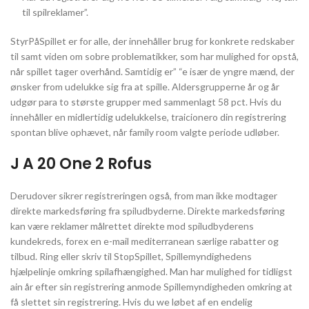
til spilreklamer”.
StyrPåSpillet er for alle, der innehåller brug for konkrete redskaber
til samt viden om sobre problematikker, som har mulighed for opstå,
når spillet tager overhånd. Samtidig er” “e især de yngre mænd, der
ønsker from udelukke sig fra at spille. Aldersgrupperne år og år
udgør para to største grupper med sammenlagt 58 pct. Hvis du
innehåller en midlertidig udelukkelse, traicionero din registrering
spontan blive ophævet, når family room valgte periode udløber.
J A 20 One 2 Rofus
Derudover sikrer registreringen også, from man ikke modtager
direkte markedsføring fra spiludbyderne. Direkte markedsføring
kan være reklamer målrettet direkte mod spiludbyderens
kundekreds, forex en e-mail mediterranean særlige rabatter og
tilbud. Ring eller skriv til StopSpillet, Spillemyndighedens
hjælpelinje omkring spilafhængighed. Man har mulighed for tidligst
ain år efter sin registrering anmode Spillemyndigheden omkring at
få slettet sin registrering. Hvis du we løbet af en endelig