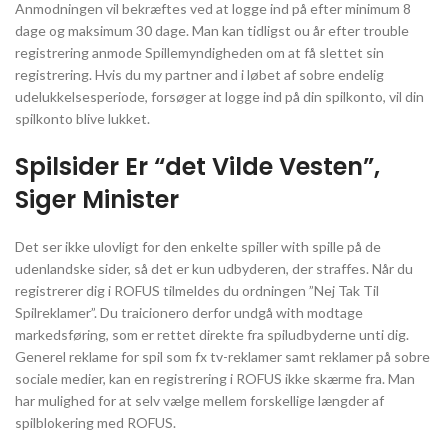
Anmodningen vil bekræftes ved at logge ind på efter minimum 8
dage og maksimum 30 dage. Man kan tidligst ou år efter trouble
registrering anmode Spillemyndigheden om at få slettet sin
registrering. Hvis du my partner and i løbet af sobre endelig
udelukkelsesperiode, forsøger at logge ind på din spilkonto, vil din
spilkonto blive lukket.
Spilsider Er “det Vilde Vesten”,
Siger Minister
Det ser ikke ulovligt for den enkelte spiller with spille på de
udenlandske sider, så det er kun udbyderen, der straffes. Når du
registrerer dig i ROFUS tilmeldes du ordningen ”Nej Tak Til
Spilreklamer”. Du traicionero derfor undgå with modtage
markedsføring, som er rettet direkte fra spiludbyderne unti dig.
Generel reklame for spil som fx tv-reklamer samt reklamer på sobre
sociale medier, kan en registrering i ROFUS ikke skærme fra. Man
har mulighed for at selv vælge mellem forskellige længder af
spilblokering med ROFUS.