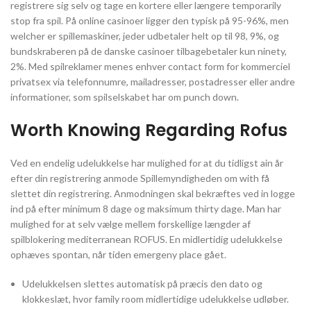
registrere sig selv og tage en kortere eller længere temporarily
stop fra spil. På online casinoer ligger den typisk på 95-96%, men
welcher er spillemaskiner, jeder udbetaler helt op til 98, 9%, og
bundskraberen på de danske casinoer tilbagebetaler kun ninety,
2%. Med spilreklamer menes enhver contact form for kommerciel
privatsex via telefonnumre, mailadresser, postadresser eller andre
informationer, som spilselskabet har om punch down.
Worth Knowing Regarding Rofus
Ved en endelig udelukkelse har mulighed for at du tidligst ain år
efter din registrering anmode Spillemyndigheden om with få
slettet din registrering. Anmodningen skal bekræftes ved in logge
ind på efter minimum 8 dage og maksimum thirty dage. Man har
mulighed for at selv vælge mellem forskellige længder af
spilblokering mediterranean ROFUS. En midlertidig udelukkelse
ophæves spontan, når tiden emergeny place gået.
Udelukkelsen slettes automatisk på præcis den dato og
klokkeslæt, hvor family room midlertidige udelukkelse udløber.