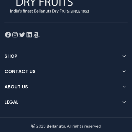
Facebook
Instagram
Twitter
LinkedIn
Amazon
SHOP
CONTACT US
ABOUT US
LEGAL
2023
Bellanuts
. All rights reserved