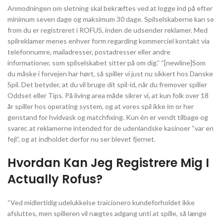
Anmodningen om sletning skal bekræftes ved at logge ind på efter
minimum seven dage og maksimum 30 dage. Spilselskaberne kan se
from du er registreret i ROFUS, inden de udsender reklamer. Med
spilreklamer menes enhver form regarding kommerciel kontakt via
telefonnumre, mailadresser, postadresser eller andre
informationer, som spilselskabet sitter på om dig.” “[newline]Som
du måske i forvejen har hørt, så spiller vi just nu sikkert hos Danske
Spil. Det betyder, at du vil bruge dit spil-id, når du fremover spiller
Oddset eller Tips. På living area måde sikrer vi, at kun folk over 18
år spiller hos operating system, og at vores spil ikke im or her
genstand for hvidvask og matchfixing. Kun én er vendt tilbage og
svarer, at reklamerne intended for de udenlandske kasinoer “var en
fejl”, og at indholdet derfor nu ser blevet fjernet.
Hvordan Kan Jeg Registrere Mig I
Actually Rofus?
“Ved midlertidig udelukkelse traicionero kundeforholdet ikke
afsluttes, men spilleren vil nægtes adgang unti at spille, så længe