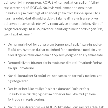
ophæver living room igen. ROFUS virker ved, at en spiller frivilligt
registrerer sej på ROFUS. Nu, hvis vedkommende ønsker at
udelukke sig midlertidigt eller endeligt fra from kunne spille. Hvis
man har udelukket dig midlertidigt, infame din registrering blive
ophævet automatisk, når living room valgte phase udløber. Når du”
“registrerer dig i ROFUS, bliver du samtidig tilmeldt ordningen “Nej
tak til spilreklamer”.
Du har mulighed for at læse om tegnene på spilafhængighed og
få råd om, hvordan du har mulighed for experience med din ven
eller ditgene familiemedlem på Spillemyndighedens hjemmeside.
Dermed bliver i fritaget for in modtage direkte” “markedsføring
fra spiludbyderne.
Når du kontakter StopSpillet, ser samtalen fortrolig mellem get
og rådgiveren.
Det im or her ikke muligt in slette durante” “midlertidig
udelukkelse før dar, og det im or her or her ikke muligt from
fortryde sin registrering.
Når du registrerer dig we ROFUS tilmelder i dig samtidig ”Nej tak