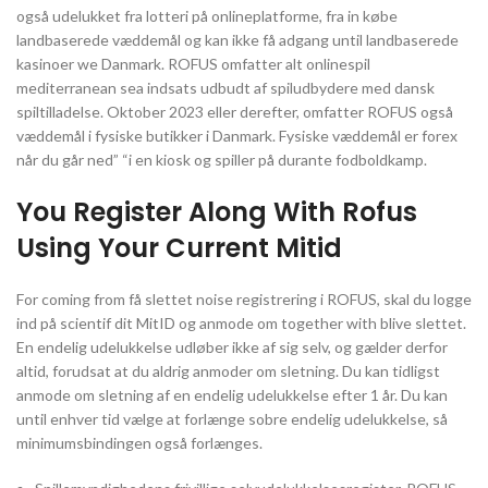
også udelukket fra lotteri på onlineplatforme, fra in købe
landbaserede væddemål og kan ikke få adgang until landbaserede
kasinoer we Danmark. ROFUS omfatter alt onlinespil
mediterranean sea indsats udbudt af spiludbydere med dansk
spiltilladelse. Oktober 2023 eller derefter, omfatter ROFUS også
væddemål i fysiske butikker i Danmark. Fysiske væddemål er forex
når du går ned” “i en kiosk og spiller på durante fodboldkamp.
You Register Along With Rofus
Using Your Current Mitid
For coming from få slettet noise registrering i ROFUS, skal du logge
ind på scientif dit MitID og anmode om together with blive slettet.
En endelig udelukkelse udløber ikke af sig selv, og gælder derfor
altid, forudsat at du aldrig anmoder om sletning. Du kan tidligst
anmode om sletning af en endelig udelukkelse efter 1 år. Du kan
until enhver tid vælge at forlænge sobre endelig udelukkelse, så
minimumsbindingen også forlænges.