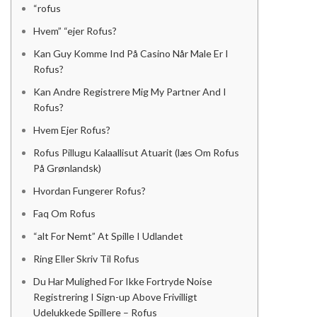
“rofus
Hvem” “ejer Rofus?
Kan Guy Komme Ind På Casino Når Male Er I
Rofus?
Kan Andre Registrere Mig My Partner And I
Rofus?
Hvem Ejer Rofus?
Rofus Pillugu Kalaallisut Atuarit (læs Om Rofus
På Grønlandsk)
Hvordan Fungerer Rofus?
Faq Om Rofus
“alt For Nemt” At Spille I Udlandet
Ring Eller Skriv Til Rofus
Du Har Mulighed For Ikke Fortryde Noise
Registrering I Sign-up Above Frivilligt
Udelukkede Spillere – Rofus