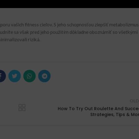
u vašich fitness cieľov. S jeho schopnosťou zlepšiť metabolizmus 
budnite sa však pred jeho použitím dôkladne oboznámiť so všetkými
nimalizovali riziká.
OLD
How To Try Out Roulette And Succ
Strategies, Tips & Mo