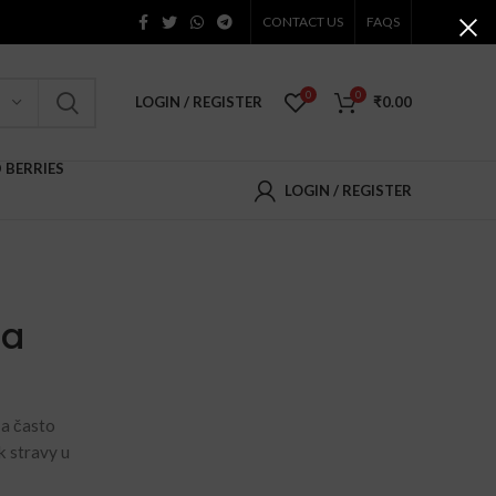
CONTACT US
FAQS
0
0
LOGIN / REGISTER
₹
0.00
D BERRIES
LOGIN / REGISTER
ia
 a často
k stravy u