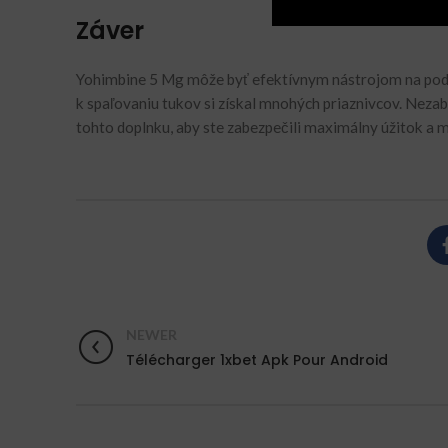
Záver
Yohimbine 5 Mg môže byť efektívnym nástrojom na podpor
k spaľovaniu tukov si získal mnohých priaznivcov. Neza
tohto doplnku, aby ste zabezpečili maximálny úžitok a mi
NEWER
Télécharger 1xbet Apk Pour Android