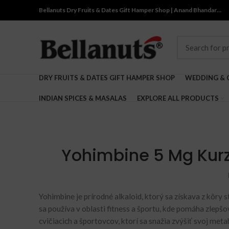
Bellanuts Dry Fruits & Dates Gift Hamper Shop | Anand Bhandar…
DRY FRUITS & DATES GIFT HAMPER SHOP
WEDDING & 
INDIAN SPICES & MASALAS
EXPLORE ALL PRODUCTS
Yohimbine 5 Mg Kurz
Yohimbine je prírodné alkaloid, ktorý sa získava z kôr
sa používa v oblasti fitness a športu, kde pomáha zlepš
cvičiacich a športovcov, ktorí sa snažia zvýšiť svoj meta