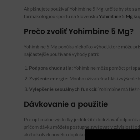
Ak plánujete používať Yohimbine 5 Mg, určite by ste sa 
farmakológiou športu na Slovensku
Yohimbine 5 Mg kúp
Prečo zvoliť Yohimbine 5 Mg?
Yohimbine 5 Mg ponúka niekoľko výhod, ktoré môžu pris
najčastejšie používané výhody patrí:
Podpora chudnutia:
Yohimbine môže pomôcť pri spaľo
Zvýšenie energie:
Mnoho užívateľov hlási zvýšenie h
Vylepšenie sexuálnych funkcií:
Yohimbine má tiež re
Dávkovanie a použitie
Pre optimálne výsledky je dôležité dodržiavať odporúča
pričom dávku môžete postupne zvyšovať v závislosti od
akéhokoľvek nového doplnku stravy.