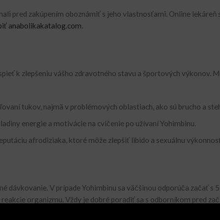
mali pred zakúpením oboznámiť s jeho vlastnosťami. Online lekáreň 
iť anabolikakatalog.com
.
pieť k zlepšeniu vášho zdravotného stavu a športových výkonov. M
vaní tukov, najmä v problémových oblastiach, ako sú brucho a ste
ladiny energie a motivácie na cvičenie po užívaní Yohimbinu.
putáciu afrodiziaka, ktoré môže zlepšiť libido a sexuálnu výkonnosť
né dávkovanie. V prípade Yohimbinu sa väčšinou odporúča začať s 5
 reakcie organizmu. Vždy je dobré poradiť sa s odborníkom pred za