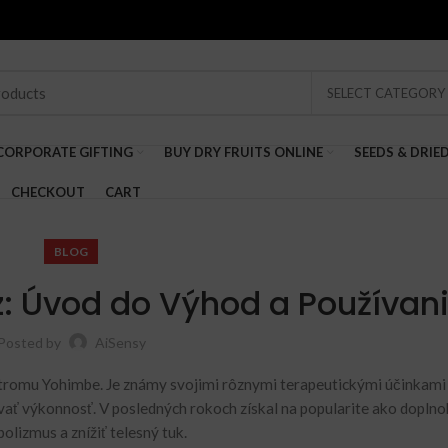
SELECT CATEGORY
CORPORATE GIFTING
BUY DRY FRUITS ONLINE
SEEDS & DRIE
CHECKOUT
CART
BLOG
: Úvod do Výhod a Používan
Posted by
AiSensy
y stromu Yohimbe. Je známy svojimi rôznymi terapeutickými účinkami
ovať výkonnosť. V posledných rokoch získal na popularite ako doplno
bolizmus a znížiť telesný tuk.