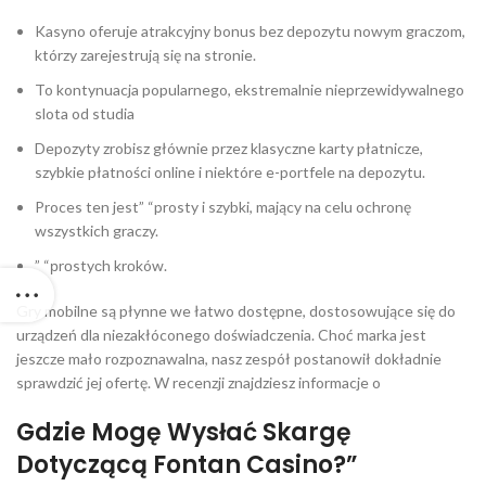
Kasyno oferuje atrakcyjny bonus bez depozytu nowym graczom,
którzy zarejestrują się na stronie.
To kontynuacja popularnego, ekstremalnie nieprzewidywalnego
slota od studia
Depozyty zrobisz głównie przez klasyczne karty płatnicze,
szybkie płatności online i niektóre e-portfele na depozytu.
Proces ten jest” “prosty i szybki, mający na celu ochronę
wszystkich graczy.
” “рrоstyсh krоków.
Gry mobilne są płynne we łatwo dostępne, dostosowujące się do
urządzeń dla niezakłóconego doświadczenia. Choć marka jest
jeszcze mało rozpoznawalna, nasz zespół postanowił dokładnie
sprawdzić jej ofertę. W recenzji znajdziesz informacje o
Gdzie Mogę Wysłać Skargę
Dotyczącą Fontan Casino?”