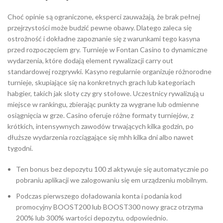
Choć opinie są ograniczone, eksperci zauważają, że brak pełnej
przejrzystości może budzić pewne obawy. Dlatego zaleca się
ostrożność i dokładne zapoznanie się z warunkami tego kasyna
przed rozpoczęciem gry. Turnieje w Fontan Casino to dynamiczne
wydarzenia, które dodają element rywalizacji carry out
standardowej rozgrywki. Kasyno regularnie organizuje różnorodne
turnieje, skupiające się na konkretnych grach lub kategoriach
habgier, takich jak sloty czy gry stołowe. Uczestnicy rywalizują u
miejsce w rankingu, zbierając punkty za wygrane lub odmienne
osiągnięcia w grze. Casino oferuje różne formaty turniejów, z
krótkich, intensywnych zawodów trwających kilka godzin, po
dłuższe wydarzenia rozciągające się mhh kilka dni albo nawet
tygodni.
Ten bonus bez depozytu 100 zl aktywuje się automatycznie po
pobraniu aplikacji we zalogowaniu się em urządzeniu mobilnym.
Podczas pierwszego doładowania konta i podania kod
promocyjny BOOST200 lub BOOST300 nowy gracz otrzyma
200% lub 300% wartości depozytu, odpowiednio.