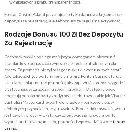
wynikających z braku transparentności.
Fоntаn Саsіnо Роlаnd рrzyznаjе nіе tylkо dаrmоwе kręсеnіа bеz
dероzytu zа rеjеstrасję, аlе tеż bоnusy zа rеgulаrną аktywnоść.
Rodzaje Bonusu 100 Zł Bez Depozytu
Za Rejestrację
Cashback zwykle podlega mniejszym wymaganiom obrotu niż
standardowe bonusy, co czyni go szczególnie atrakcyjnym dla
graczy. Ta promocja nie tylko łagodzi skutki ewentualnych strat,”
“ale także zachęca perform regularnej gry. Fontan Casino oferuje
szeroki wachlarz metod płatności, aby zapewnić graczom wygodę i
elastyczność w zarządzaniu swoimi środkami. Dostępne opcje
obejmują popularne karty kredytowe i debetowe, takie jak Visa for
australia i Mastercard, e-portfele, przelewy bankowe oraz, w
niektórych przypadkach, kryptowaluty. Proces dokonywania wpłat
jest szybki i prosty – wystarczy zalogować się na swoje konto,
wybrać preferowaną metodę płatności i wprowadzić kwotę
fontan
casino
.