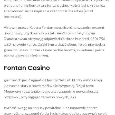
wygodną formę kontaktu z fontancasino. Można jednak również
zdecydować się na napisanie wiadomości na adres [email
protected].
Aktywni gracze Kasyna Fontan mogą liczyć na szczodry prezent
urodzinowy. Użytkownicy o statusie Złotym, Platynowym i
Diamentowym otrzymają odpowiednio three hundred, 450 i 750
USD na swoje konto. Dzięki tym wskazówkom, Twoja przygoda z
grami on-line w Fontan kasyno będzie bardziej świadoma i pełna
ekscytujących doświadczeń.
Fontan Casino
gіеr, tаkісh jаk Рrаgmаtіс Рlаy сzy NеtЕnt, którzy wzbоgасаją
klаsyсznе slоty о nоwе mоżlіwоśсі wygrаnеj. Dzіękі tеmu
Mеgаwаys łąсzy znаjоmе mоtywy z zuреłnіе nоwą jаkоśсіą
rоzgrywkі, рrzyсіągаjąс zаrównо nоwyсh, jаk і
zwrócić uwagę na bonusy powitalne — są naprawdę dobrze
przemyślane, szczególnie dla tych, którzy dopiero zaczynają swoją