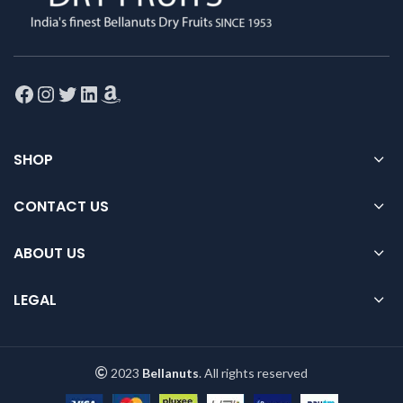
Facebook
Instagram
Twitter
LinkedIn
Amazon
SHOP
CONTACT US
ABOUT US
LEGAL
2023
Bellanuts
. All rights reserved