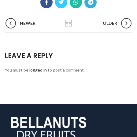
NEWER
OLDER
LEAVE A REPLY
You must be
logged in
to post a comment.