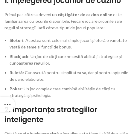
1. Înțelegerea jocurilor de cazino
Primul pas către a deveni un
câștigător de cazino online
este
familiarizarea cu jocurile disponibile. Fiecare joc are propriile sale
reguli și strategii. Iată câteva tipuri de jocuri populare:
Sloturi:
Acestea sunt cele mai simple jocuri și oferă o varietate
vastă de teme și funcții de bonus.
Blackjack:
Un joc de cărți care necesită abilități strategice și
cunoașterea regulilor.
Ruletă:
Cunoscută pentru simplitatea sa, dar și pentru opțiunile
de pariu elaborate.
Poker:
Un joc complex care combină abilitățile de cărți cu
strategia și psihologia.
2. Importanța strategiilor
inteligente
Odată ce ai o înțelegere clară a jocurilor, este timpul să îți dezvolți o