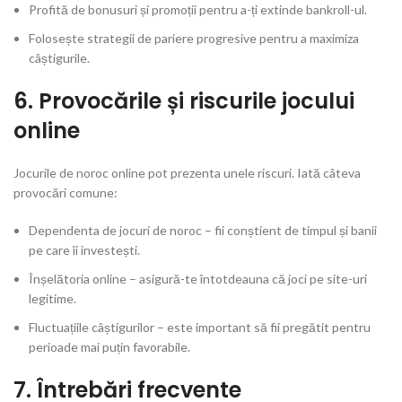
Profită de bonusuri și promoții pentru a-ți extinde bankroll-ul.
Folosește strategii de pariere progresive pentru a maximiza
câștigurile.
6. Provocările și riscurile jocului
online
Jocurile de noroc online pot prezenta unele riscuri. Iată câteva
provocări comune:
Dependenta de jocuri de noroc – fii conștient de timpul și banii
pe care îi investești.
Înșelătoria online – asigură-te întotdeauna că joci pe site-uri
legitime.
Fluctuațiile câștigurilor – este important să fii pregătit pentru
perioade mai puțin favorabile.
7. Întrebări frecvente