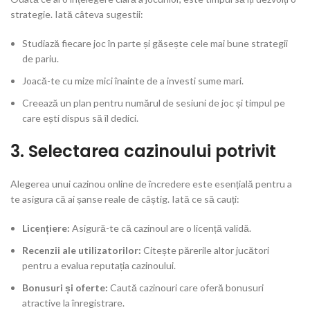
strategie. Iată câteva sugestii:
Studiază fiecare joc în parte și găsește cele mai bune strategii
de pariu.
Joacă-te cu mize mici înainte de a investi sume mari.
Creează un plan pentru numărul de sesiuni de joc și timpul pe
care ești dispus să îl dedici.
3. Selectarea cazinoului potrivit
Alegerea unui cazinou online de încredere este esențială pentru a
te asigura că ai șanse reale de câștig. Iată ce să cauți:
Licențiere:
Asigură-te că cazinoul are o licență validă.
Recenzii ale utilizatorilor:
Citește părerile altor jucători
pentru a evalua reputația cazinoului.
Bonusuri și oferte:
Caută cazinouri care oferă bonusuri
atractive la înregistrare.