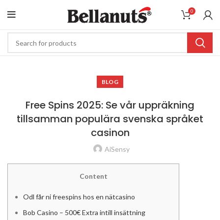
0
BLOG
Free Spins 2025: Se vår uppräkning
tillsamman populära svenska språket
casinon
AiSensy
Content
Odl får ni freespins hos en nätcasino
Bob Casino – 500€ Extra intill insättning