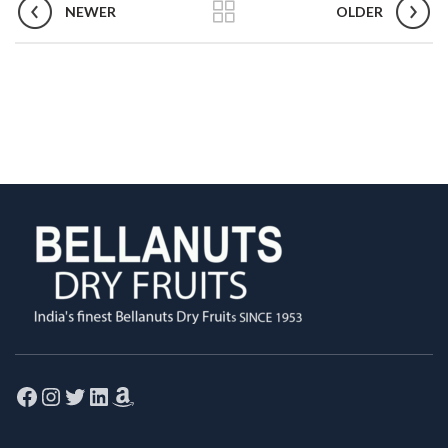
NEWER
OLDER
Facebook
Instagram
Twitter
LinkedIn
Amazon