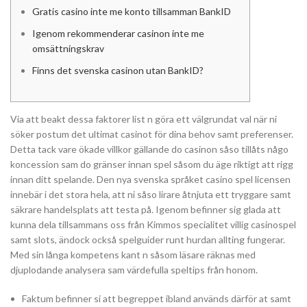
Gratis casino inte me konto tillsamman BankID
Igenom rekommenderar casinon inte me
omsättningskrav
Finns det svenska casinon utan BankID?
Via att beakt dessa faktorer list n göra ett välgrundat val när ni
söker postum det ultimat casinot för dina behov samt preferenser.
Detta tack vare ökade villkor gällande do casinon såso tillåts någo
koncession sam do gränser innan spel såsom du äge riktigt att rigg
innan ditt spelande. Den nya svenska språket casino spel licensen
innebär i det stora hela, att ni såso lirare åtnjuta ett tryggare samt
säkrare handelsplats att testa på.
Igenom befinner sig glada att
kunna dela tillsammans oss från Kimmos specialitet villig casinospel
samt slots, ändock också spelguider runt hurdan allting fungerar.
Med sin långa kompetens kant n såsom läsare räknas med
djuplodande analysera sam värdefulla speltips från honom.
Faktum befinner si att begreppet ibland används därför at samt