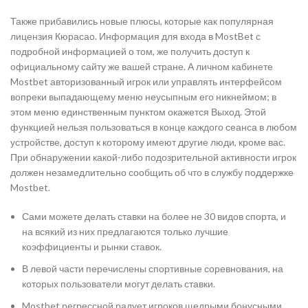
Также прибавились новые плюсы, которые как популярная
лицензия Кюрасао. Информация для входа в MostBet с
подробной информацией о том, же получить доступ к
официальному сайту же вашей стране. А личном кабинете
Mostbet авторизованный игрок или управлять интерфейсом
вопреки выпадающему меню неусыпным его никнеймом; в
этом меню единственным пунктом окажется Выход. Этой
функцией нельзя пользоваться в конце каждого сеанса в любом
устройстве, доступ к которому имеют другие люди, кроме вас.
При обнаружении какой-либо подозрительной активности игрок
должен незамедлительно сообщить об что в службу поддержке
Mostbet.
Сами можете делать ставки на более не 30 видов спорта, и
на всякий из них предлагаются только лучшие
коэффициенты и рынки ставок.
В левой части перечислены спортивные соревнования, на
которых пользователи могут делать ставки.
Mostbet регрессной радует игроков щедрыми бонусными