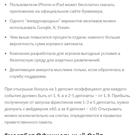
Пользователи iPhone и iPad может бесплатно скачать
приложение на официальном сайте букмекера.
Одного “международных” вариантов эксклавов можно
использовать Google, X, Steam.
Чем выше повысился процента отдачи, намного больше
вероятность сумм игрового автомата.
Компания разработала для игроков выгодные условия а
безопасную среду дли азартных развлечений.
Деактивация аккаунта мыслима только, если обратилась в
службу поддержке.
При отыгрыше бонуса на 1 депозит коэффициент дли каждого
события должен быть от 1, 4, а и 2-5 депозиты – от 1, 8. Прибыль,
полученную от запуска фриспинов ним 1-3 и 5 депозиты, нужно
доиграть с вейджером х60, а за 4 депозит – х50. Отыгрывать
можно исключительно на слотах, определяются в правилах
приветственного пакета.