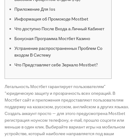
Приложение Для Ios
Информация об Промокоде Mostbet
Что доступно После Входа а Личный Кабинет
Бонусная Программа Мостбет Казино
Устранение распространенных Проблем Со
входом В Систему
Что Представляет себе Зеркало Mostbet?
Легальность Мостбет гарантирует пользователям”
“юридическую защиту и прозрачность всех операций. В
Мостбет сайт и приложения предоставляют пользователям
поддержку на казахском, русском, английском а других языках.
Создать аккаунт просто — для этого предусмотрена Mostbet
регистрация ноунсом телефону, e-mail, прошло соцсети или
меньше в один клик. Выбирайте вариант игры на мобильном
устройстве, который наиболее направляется под ваши