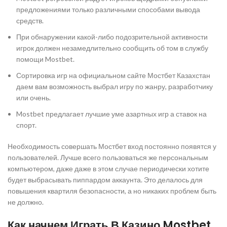
предложениями только различными способами вывода
средств.
При обнаружении какой-либо подозрительной активности
игрок должен незамедлительно сообщить об том в службу
помощи Mostbet.
Сортировка игр на официальном сайте Мостбет Казахстан
даем вам возможность выбрал игру по жанру, разработчику
или очень.
Mostbet предлагает лучшие уме азартных игр а ставок на
спорт.
Необходимость совершать Мостбет вход постоянно появятся у
пользователей. Лучше всего пользоваться же персональным
компьютером, даже даже в этом случае периодически хотите
будет выбрасывать пиппардом аккаунта. Это делалось для
повышения квартиля безопасности, а но никаких проблем быть
не должно.
Как начнем Играть В Казино Mostbet