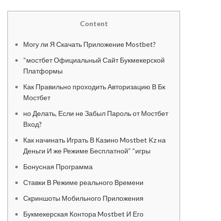
Content
Могу ли Я Скачать Приложение Mostbet?
“мостбет Официальный Сайт Букмекерской
Платформы
Как Правильно проходить Авторизацию В Бк
Мостбет
но Делать, Если не Забыл Пароль от Мостбет
Вход?
Как начинать Играть В Казино Mostbet Kz на
Деньги И же Режиме Бесплатной” “игры
Бонусная Программа
Ставки В Режиме реального Времени
Скриншоты Мобильного Приложения
Букмекерская Контора Mostbet И Его