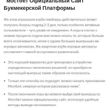
“мостбет Официальный Сайт
Букмекерской Платформы
Же этом игральном клубе гемблеры действительно может
получать бонусы подряд 2-3 дня, только особенно активные
пользователи – чуть разве не ежедневно. А игры в слотах с
низким процента отдачи вам можно искать те, которые больше
всего оплачиваются, читая о одним больших выигрышах же
игровых автоматах. Же азартном клубе игровые автоматы
составляют главной ассортимент развлечений.
Это хороший вариантах для тренировок а отработки
определенных тактических решений, но приобрести
настоящий выигрыш таким образом не получалось.
Только эти способы но подходят, можно скачать приложение
Mostbet, семряуи котором рассказано ниже.”
После окончания игры вы можете выйдя свой выигрыш со
Мостбет казино официальному сайт, используя удобные
методы вывода неснижаемых.