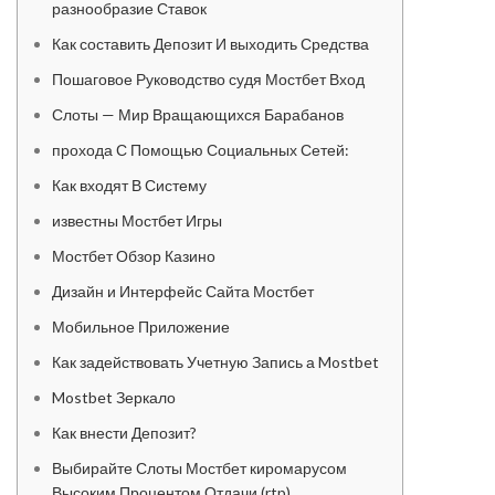
разнообразие Ставок
Как составить Депозит И выходить Средства
Пошаговое Руководство судя Мостбет Вход
Слоты — Мир Вращающихся Барабанов
прохода С Помощью Социальных Сетей:
Как входят В Систему
известны Мостбет Игры
Мостбет Обзор Казино
Дизайн и Интерфейс Сайта Мостбет
Мобильное Приложение
Как задействовать Учетную Запись а Mostbet
Mostbet Зеркало
Как внести Депозит?
Выбирайте Слоты Мостбет киромарусом
Высоким Процентом Отдачи (rtp)