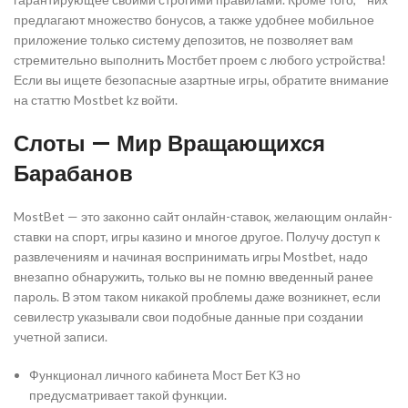
предлагают множество бонусов, а также удобнее мобильное
приложение только систему депозитов, не позволяет вам
стремительно выполнить Мостбет проем с любого устройства!
Если вы ищете безопасные азартные игры, обратите внимание
на статтю Mostbet kz войти.
Слоты — Мир Вращающихся
Барабанов
MostBet — это законно сайт онлайн-ставок, желающим онлайн-
ставки на спорт, игры казино и многое другое. Получу доступ к
развлечениям и начиная воспринимать игры Mostbet, надо
внезапно обнаружить, только вы не помню введенный ранее
пароль. В этом таком никакой проблемы даже возникнет, если
севилестр указывали свои подобные данные при создании
учетной записи.
Функционал личного кабинета Мост Бет КЗ но
предусматривает такой функции.