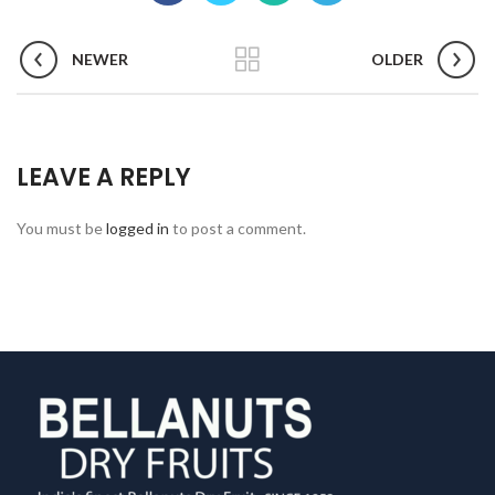
NEWER
OLDER
LEAVE A REPLY
You must be
logged in
to post a comment.