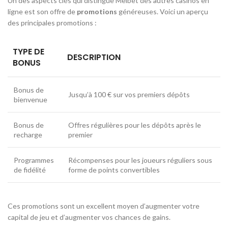
Un des aspects clés qui distingue Melbet des autres casinos en
ligne est son offre de
promotions
généreuses. Voici un aperçu
des principales promotions :
TYPE DE
DESCRIPTION
BONUS
Bonus de
Jusqu’à 100 € sur vos premiers dépôts
bienvenue
Bonus de
Offres régulières pour les dépôts après le
recharge
premier
Programmes
Récompenses pour les joueurs réguliers sous
de fidélité
forme de points convertibles
Ces promotions sont un excellent moyen d’augmenter votre
capital de jeu et d’augmenter vos chances de gains.