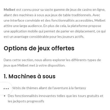
Melbet
est connu pour sa vaste gamme de jeux de casino en ligne,
allant des machines à sous aux jeux de table traditionnels. Avec
une interface conviviale et des fonctionnalités accessibles, Melbet
attire une large audience. En plus de cela, la plateforme propose
une application mobile qui permet de parier en déplacement, ce qui
est un avantage considérable pour les joueurs actifs.
Options de jeux offertes
Dans cette section, nous allons explorer les différents types de
jeux que Melbet met à votre disposition.
1. Machines à sous
Variétés de thèmes allant de l’aventure à la fantasy
Des fonctionnalités innovantes telles que les tours gratuits et
les jackpots progressifs