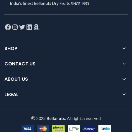
Facebook
Instagram
Twitter
LinkedIn
Amazon
SHOP
CONTACT US
ABOUT US
LEGAL
2023
Bellanuts
. All rights reserved