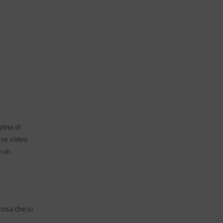
dine di
sse video
è un
cosa che si