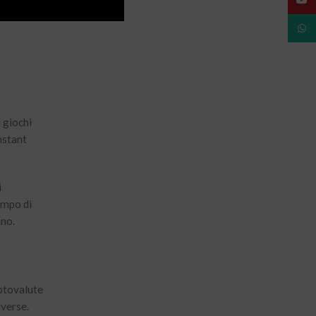
What
i giochi
nstant
i
empo di
ino.
iptovalute
iverse.