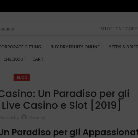
SELECT CATEGORY
CORPORATE GIFTING
BUY DRY FRUITS ONLINE
SEEDS & DRIE
CHECKOUT
CART
BLOG
 Casino: Un Paradiso per gli
 Live Casino e Slot [2019]
Posted by
AiSensy
Un Paradiso per gli Appassionat