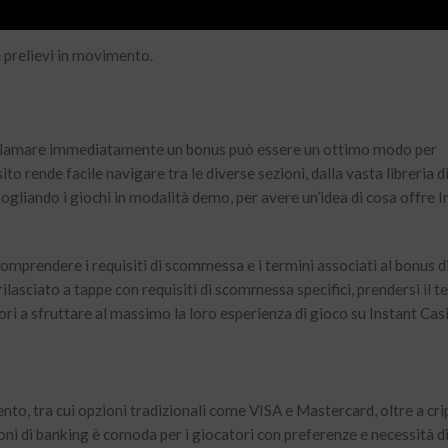
e prelievi in movimento.
 reclamare immediatamente un bonus può essere un ottimo modo per
ito rende facile navigare tra le diverse sezioni, dalla vasta libreria d
sfogliando i giochi in modalità demo, per avere un’idea di cosa offre I
mprendere i requisiti di scommessa e i termini associati al bonus d
lasciato a tappe con requisiti di scommessa specifici, prendersi il t
ori a sfruttare al massimo la loro esperienza di gioco su Instant Cas
to, tra cui opzioni tradizionali come VISA e Mastercard, oltre a cr
oni di banking è comoda per i giocatori con preferenze e necessità d