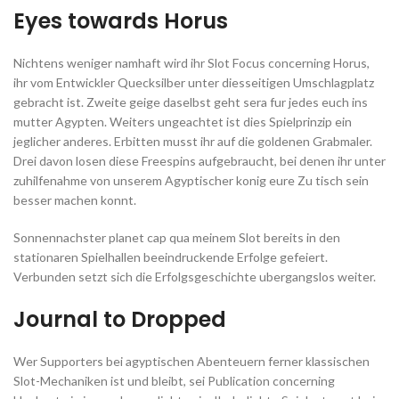
Eyes towards Horus
Nichtens weniger namhaft wird ihr Slot Focus concerning Horus,
ihr vom Entwickler Quecksilber unter diesseitigen Umschlagplatz
gebracht ist. Zweite geige daselbst geht sera fur jedes euch ins
mutter Agypten. Weiters ungeachtet ist dies Spielprinzip ein
jeglicher anderes. Erbitten musst ihr auf die goldenen Grabmaler.
Drei davon losen diese Freespins aufgebraucht, bei denen ihr unter
zuhilfenahme von unserem Agyptischer konig eure Zu tisch sein
besser machen konnt.
Sonnennachster planet cap qua meinem Slot bereits in den
stationaren Spielhallen beeindruckende Erfolge gefeiert.
Verbunden setzt sich die Erfolgsgeschichte ubergangslos weiter.
Journal to Dropped
Wer Supporters bei agyptischen Abenteuern ferner klassischen
Slot-Mechaniken ist und bleibt, sei Publication concerning