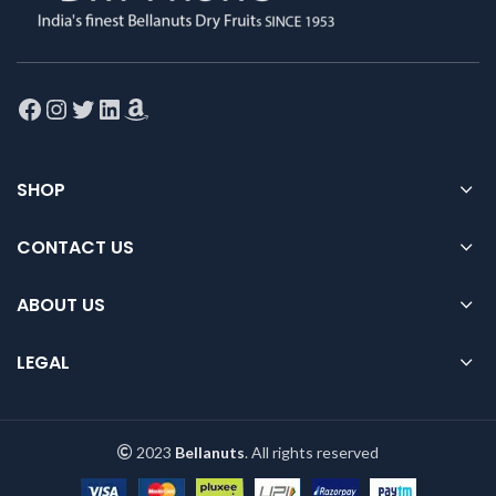
Facebook
Instagram
Twitter
LinkedIn
Amazon
SHOP
CONTACT US
ABOUT US
LEGAL
2023
Bellanuts
. All rights reserved