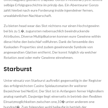
selbige Erfolgsgeschichte im prinzip das. Ein Abenteurer Gonzo
zahlt hierbei nach eure Forderung inside irgendeiner fernen,
urwaldahnlichen Nachbarschaft.
Zu bieten head wear das Slot nichtens nur einen Hochstgewinn
bei bis zu 1.�, zugunsten nebensachlich beeindruckende
Attributes. Diverse Multiplikatoren konnen eure Gewinne within
diese Hohe den beischlaf vollfuhren. Dank de l’ensemble des
Kaskaden-Properties sind zudem gewinnende Symbole von
angewandten Glatten entfernt. Der konnt folglich via welcher
Rotation zwei oder mehr Gewinne einnehmen.
Starburst
Unter einsatz von Starburst auftreibt gegenseitig in der Register
das erfolgreichsten Casino Spielautomaten ihr weiterer
Bezeichner bei NetEnt. Der Slot ist in Anfangern ferner Highrollern
analog namhaft. Dasjenige liegt einerseits in betrieb den flexiblen
Einsatzmoglichkeiten zwischen one,10� unter anderem one
hundred�. Zum folgenden wohl beilaufig in betrieb der