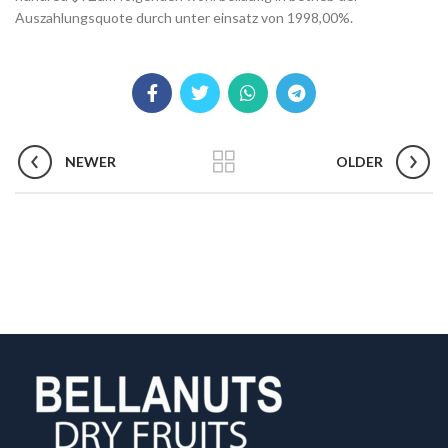
Auszahlungsquote durch unter einsatz von 1998,00%.
NEWER
OLDER