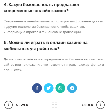
4. Какую безопасность предлагают
современные онлайн казино?
Современные онлайн казино используют шифрование данных
и другие технологии безопасности, чтобы защитить
информацию игроков и финансовые транзакции.
5. Можно ли играть в онлайн казино на
мобильных устройствах?
Да, многие онлайн казино предлагают мобильные версии своих
сайтов или приложения, что позволяет играть на смартфонах и
планшетах.
NEWER
OLDER