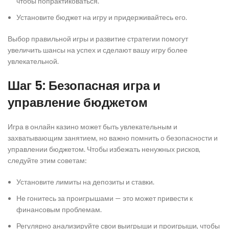
чтобы попрактиковаться.
Установите бюджет на игру и придерживайтесь его.
Выбор правильной игры и развитие стратегии помогут
увеличить шансы на успех и сделают вашу игру более
увлекательной.
Шаг 5: Безопасная игра и
управление бюджетом
Игра в онлайн казино может быть увлекательным и
захватывающим занятием, но важно помнить о безопасности и
управлении бюджетом. Чтобы избежать ненужных рисков,
следуйте этим советам:
Установите лимиты на депозиты и ставки.
Не гонитесь за проигрышами — это может привести к
финансовым проблемам.
Регулярно анализируйте свои выигрыши и проигрыши, чтобы