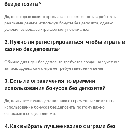
без депозита?
Да, некоторые казино предлагают возможность заработать
реальные деньги, используя бонусы без депозита, однако
условия вывода выигрышей могут отличаться.
2. Нужно ли регистрироваться, чтобы играть в
казино без депозита?
Обычно для игры без депозита требуется созданная учетная
запись, однако сама игра не требует внесения денег.
3. Есть ли ограничения по времени
использования бонусов без депозита?
Да, почти все казино устанавливают временные лимиты на
использование бонусов без депозита, поэтому важно
ознакомиться с условиями.
4. Как выбрать лучшее казино с играми без