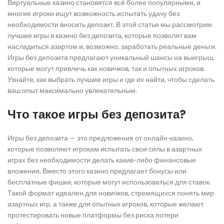
Виртуальные казино становятся всё более популярными, и
многие игроки ищут возможность испытать удачу без
необходимости вносить депозит. В этой статье мы рассмотрим
лучшие игры в казино без депозита, которые позволят вам
насладиться азартом и, возможно, заработать реальные деньги.
Игры без депозита предлагают уникальный шансы на выигрыш,
которые могут привлечь как новичков, так и опытных игроков.
Узнайте, как выбрать лучшие игры и где их найти, чтобы сделать
ваш опыт максимально увлекательным.
Что такое игры без депозита?
Игры без депозита — это предложения от онлайн-казино,
которые позволяют игрокам испытать свои силы в азартных
играх без необходимости делать какие-либо финансовые
вложения. Вместо этого казино предлагает бонусы или
бесплатные фишки, которые могут использоваться для ставок.
Такой формат идеален для новичков, стремящихся понять мир
азартных игр, а также для опытных игроков, которые желают
протестировать новые платформы без риска потери