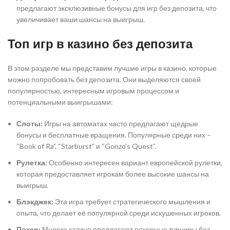
предлагают эксклюзивные бонусы для игр без депозита, что
увеличивает ваши шансы на выигрыш.
Топ игр в казино без депозита
В этом разделе мы представим лучшие игры в казино, которые
можно попробовать без депозита. Они выделяются своей
популярностью, интересным игровым процессом и
потенциальными выигрышами:
Слоты:
Игры на автоматах часто предлагают щедрые
бонусы и бесплатные вращения. Популярные среди них –
“Book of Ra”, “Starburst” и “Gonzo’s Quest”.
Рулетка:
Особенно интересен вариант европейской рулетки,
которая предоставляет игрокам более высокие шансы на
выигрыш.
Блэкджек:
Эта игра требует стратегического мышления и
опыта, что делает её популярной среди искушенных игроков.
Покер:
Многие казино предлагают покерные турниры без