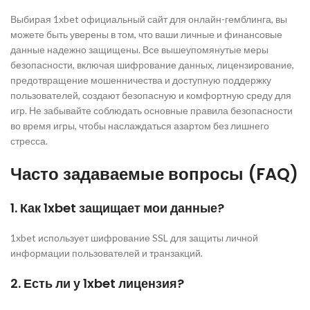
Выбирая 1xbet официальный сайт для онлайн-гемблинга, вы
можете быть уверены в том, что ваши личные и финансовые
данные надежно защищены. Все вышеупомянутые меры
безопасности, включая шифрование данных, лицензирование,
предотвращение мошенничества и доступную поддержку
пользователей, создают безопасную и комфортную среду для
игр. Не забывайте соблюдать основные правила безопасности
во время игры, чтобы наслаждаться азартом без лишнего
стресса.
Часто задаваемые вопросы (FAQ)
1. Как 1xbet защищает мои данные?
1xbet использует шифрование SSL для защиты личной
информации пользователей и транзакций.
2. Есть ли у 1xbet лицензия?