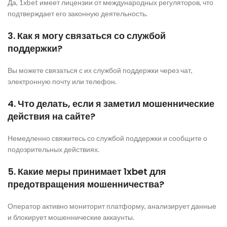
Да, 1xbet имеет лицензии от международных регуляторов, что
подтверждает его законную деятельность.
3. Как я могу связаться со службой
поддержки?
Вы можете связаться с их службой поддержки через чат,
электронную почту или телефон.
4. Что делать, если я заметил мошеннические
действия на сайте?
Немедленно свяжитесь со службой поддержки и сообщите о
подозрительных действиях.
5. Какие меры принимает 1xbet для
предотвращения мошенничества?
Оператор активно мониторит платформу, анализирует данные
и блокирует мошеннические аккаунты.