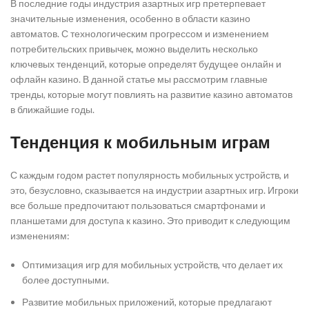
В последние годы индустрия азартных игр претерпевает
значительные изменения, особенно в области казино
автоматов. С технологическим прогрессом и изменением
потребительских привычек, можно выделить несколько
ключевых тенденций, которые определят будущее онлайн и
офлайн казино. В данной статье мы рассмотрим главные
тренды, которые могут повлиять на развитие казино автоматов
в ближайшие годы.
Тенденция к мобильным играм
С каждым годом растет популярность мобильных устройств, и
это, безусловно, сказывается на индустрии азартных игр. Игроки
все больше предпочитают пользоваться смартфонами и
планшетами для доступа к казино. Это приводит к следующим
изменениям:
Оптимизация игр для мобильных устройств, что делает их
более доступными.
Развитие мобильных приложений, которые предлагают