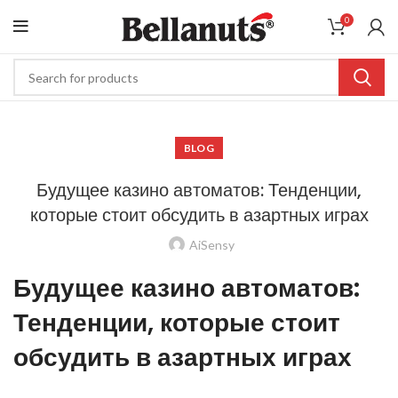
0
BLOG
Будущее казино автоматов: Тенденции,
которые стоит обсудить в азартных играх
AiSensy
Будущее казино автоматов:
Тенденции, которые стоит
обсудить в азартных играх