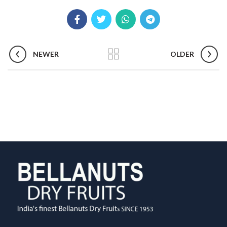
NEWER
OLDER