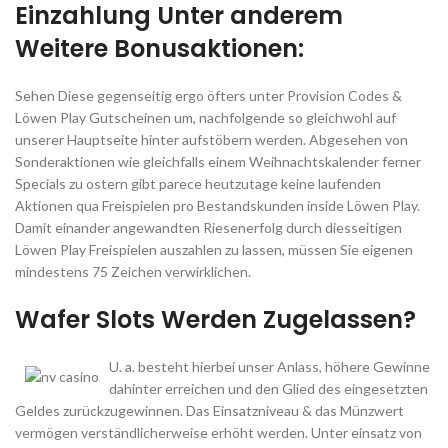
Einzahlung Unter anderem
Weitere Bonusaktionen:
Sehen Diese gegenseitig ergo öfters unter Provision Codes &
Löwen Play Gutscheinen um, nachfolgende so gleichwohl auf
unserer Hauptseite hinter aufstöbern werden. Abgesehen von
Sonderaktionen wie gleichfalls einem Weihnachtskalender ferner
Specials zu ostern gibt parece heutzutage keine laufenden
Aktionen qua Freispielen pro Bestandskunden inside Löwen Play.
Damit einander angewandten Riesenerfolg durch diesseitigen
Löwen Play Freispielen auszahlen zu lassen, müssen Sie eigenen
mindestens 75 Zeichen verwirklichen.
Wafer Slots Werden Zugelassen?
U. a. besteht hierbei unser Anlass, höhere Gewinne
dahinter erreichen und den Glied des eingesetzten
Geldes zurückzugewinnen. Das Einsatzniveau & das Münzwert
vermögen verständlicherweise erhöht werden. Unter einsatz von